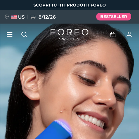
Salta
SCOPRI TUTTI I PRODOTTI FOREO
al
contenuto
principale
US
8/12/26
BESTSELLER
NUOVO
Accedi
Lingua
BREAKING NEWS
Profilo utente
English
Deutsch
Español
I miei dispositivi
FAQ™ Pure Beauty-Tech Elixir
Français
Italiano
Português
I miei ordini
Polski
Svenska
Русский
Türkçe
简体中文
繁體中文
I miei indirizzi
issa™ Teeth Whitening Set
I miei abbonamenti