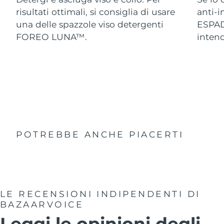
risultati ottimali, si consiglia di usare
anti-
una delle spazzole viso detergenti
ESPAD
FOREO LUNA™.
intend
POTREBBE ANCHE PIACERTI
LE RECENSIONI INDIPENDENTI
DI
BAZAARVOICE
Leggi le opinioni degli