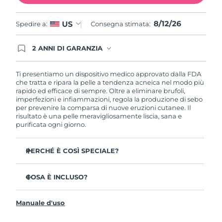
Filippine
Consegna stimata
8/14/26
8/12/26
US
Spedire a:
Consegna stimata:
Polonia
Consegna stimata
8/12/26
2 ANNI DI GARANZIA
Portogallo
Gli ordini registrati oggi avranno una copertura
Consegna stimata
8/11/26
completa della garanzia FOREO. Questo significa
che, in caso di difetti nei primi 2 anni dalla data di
Ti presentiamo un dispositivo medico approvato dalla FDA
Portorico
Consegna stimata
8/13/26
acquisto, FOREO sostituirà il tuo prodotto
che tratta e ripara la pelle a tendenza acneica nel modo più
gratuitamente.
rapido ed efficace di sempre. Oltre a eliminare brufoli,
imperfezioni e infiammazioni, regola la produzione di sebo
Qatar
Consegna stimata
8/12/26
per prevenire la comparsa di nuove eruzioni cutanee. Il
risultato è una pelle meravigliosamente liscia, sana e
purificata ogni giorno.
Riunione
Consegna stimata
8/16/26
Romania
Consegna stimata
8/11/26
PERCHÉ È COSÌ SPECIALE?
3 persone su 4 notano risultati visibili sin dal primo
Russia
Consegna stimata
8/19/26
utilizzo.
COSA È INCLUSO?
Il 100% delle persone afferma di avere una pelle più
ESPADA™ 2
Arabia Saudita
Consegna stimata
8/12/26
pura.
Manuale d'uso
Cavo di ricarica USB
4 persone su 5 notano una diminuzione delle eruzioni
cutanee.
Singapore
Guida rapida
Consegna stimata
8/13/26