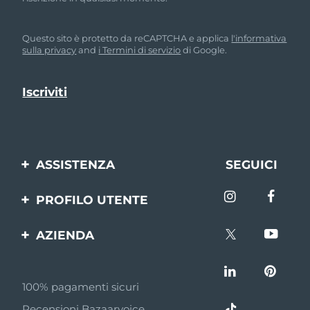
Questo sito è protetto da reCAPTCHA e applica
l'informativa
sulla privacy
and
i Termini di servizio
di Google.
ASSISTENZA
SEGUICI
Contattaci
PROFILO UTENTE
Ordini e spedizioni
Registrazione del
AZIENDA
prodotto
Garanzia e resi
FOREO
Aiuto
FAQ
100% pagamenti sicuri
Affiliazione
Informazioni sulla
Recensioni Bazaarvoice