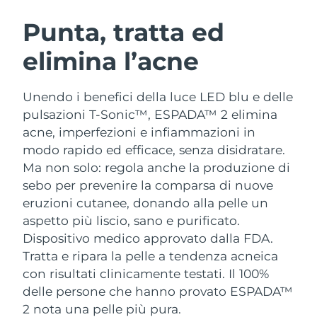
ROUTINE BEAUTY SVEDESI
Austria
Consegna stimata
8/11/26
Punta, tratta ed
elimina l’acne
Bahrein
Consegna stimata
8/12/26
Detersione viso
Lifting viso
Belgio
Consegna stimata
8/11/26
Unendo i benefici della luce LED blu e delle
LUNA™ 4 pacchetto
BEAR™ 2 pacchetto
pulsazioni T-Sonic™, ESPADA™ 2 elimina
Bermuda
Consegna stimata
8/17/26
Anti-aging massage
Microcurrent toning
acne, imperfezioni e infiammazioni in
modo rapido ed efficace, senza disidratare.
Bosnia ed
Consegna stimata
8/14/26
Ma non solo: regola anche la produzione di
Idratazione
Igiene orale
Erzegovina
LUNA™ 4 Plus
BEAR™ 2 go
sebo per prevenire la comparsa di nuove
UFO™ 3 pacchetto
issa™ 4
Massage, LED heating
Microcurrent toning on-the-go
eruzioni cutanee, donando alla pelle un
Brunei
Consegna stimata
8/16/26
TRATTAMENTI ANTI-AGE FAQ™
Deep facial hydration
Hybrid silicone sonic toothbrush
aspetto più liscio, sano e purificato.
Bulgaria
Dispositivo medico approvato dalla FDA.
Consegna stimata
8/11/26
NEW
LUNA™ 4 Men
BEAR™ 2 eyes & lips
Tratta e ripara la pelle a tendenza acneica
UFO™ 3 LED
issa™ 4 plus
Canada
For men, anti-aging massage
Microcurrent line smoothing device
Consegna stimata
8/15/26
con risultati clinicamente testati. Il 100%
Near-infrared and red light therapy
Smart hybrid silicone sonic toothbrush
delle persone che hanno provato ESPADA™
device
Anti-age
Trattamenti LED
Cile
Consegna stimata
8/15/26
2 nota una pelle più pura.