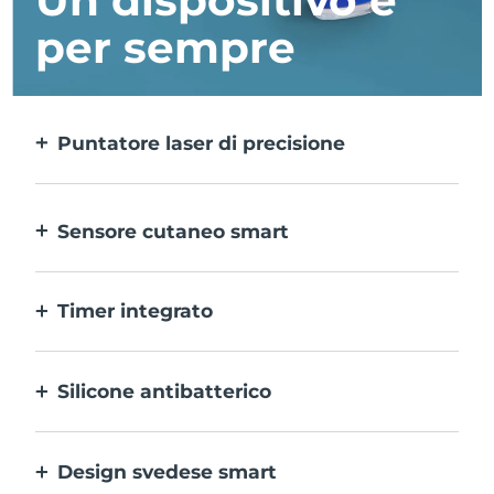
Un dispositivo è
per sempre
Puntatore laser di precisione
Tratta in modo mirato le singole
imperfezioni con precisione estrema.
Sensore cutaneo smart
Per una sicurezza ottimale, la luce LED blu
si attiva solo quando l’area di trattamento
Timer integrato
del dispositivo è a contatto con la pelle.
Lampeggia ogni 30 secondi per invitarti a
passare all’imperfezione successiva.
Silicone antibatterico
100% impermeabile e non poroso per
impedire l’accumulo e la diffusione dei
Design svedese smart
batteri.