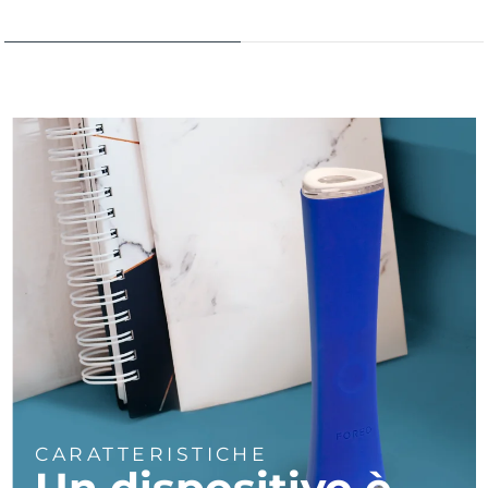
Turchia
Consegna stimata
8/12/26
Emirati Arabi Uniti
Consegna stimata
8/12/26
Regno Unito
Consegna stimata
8/11/26
Stati Uniti
Consegna stimata
8/12/26
Uzbekistan
Consegna stimata
8/16/26
Vietnam
Consegna stimata
8/17/26
CARATTERISTICHE