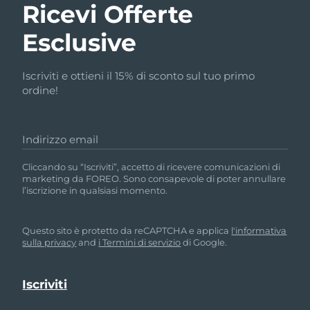
Ricevi Offerte
Esclusive
Iscriviti e ottieni il 15% di sconto sul tuo primo
ordine!
Indirizzo email
Cliccando su “Iscriviti”, accetto di ricevere comunicazioni di
marketing da FOREO. Sono consapevole di poter annullare
l’iscrizione in qualsiasi momento.
Questo sito è protetto da reCAPTCHA e applica
l'informativa
sulla privacy
and
i Termini di servizio
di Google.