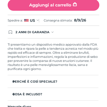
Aggiungi al carrello
Filippine
Consegna stimata
8/11/26
Polonia
Consegna stimata
8/9/26
8/9/26
US
Spedire a:
Consegna stimata:
Portogallo
Consegna stimata
8/8/26
2 ANNI DI GARANZIA
Gli ordini registrati oggi avranno una copertura
Portorico
Consegna stimata
8/10/26
completa della garanzia FOREO. Questo significa
che, in caso di difetti nei primi 2 anni dalla data di
Ti presentiamo un dispositivo medico approvato dalla FDA
acquisto, FOREO sostituirà il tuo prodotto
che tratta e ripara la pelle a tendenza acneica nel modo più
Qatar
Consegna stimata
8/9/26
gratuitamente.
rapido ed efficace di sempre. Oltre a eliminare brufoli,
imperfezioni e infiammazioni, regola la produzione di sebo
Riunione
per prevenire la comparsa di nuove eruzioni cutanee. Il
Consegna stimata
8/13/26
risultato è una pelle meravigliosamente liscia, sana e
purificata ogni giorno.
Romania
Consegna stimata
8/8/26
PERCHÉ È COSÌ SPECIALE?
Russia
Consegna stimata
8/16/26
3 persone su 4 notano risultati visibili sin dal primo
utilizzo.
COSA È INCLUSO?
Arabia Saudita
Consegna stimata
8/9/26
Il 100% delle persone afferma di avere una pelle più
ESPADA™ 2
pura.
Singapore
Consegna stimata
8/10/26
Manuale d'uso