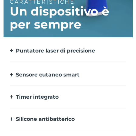
CARATTERISTICHE
Un dispositivo è
per sempre
Puntatore laser di precisione
Tratta in modo mirato le singole
imperfezioni con precisione estrema.
Sensore cutaneo smart
Per una sicurezza ottimale, la luce LED blu
si attiva solo quando l’area di trattamento
Timer integrato
del dispositivo è a contatto con la pelle.
Lampeggia ogni 30 secondi per invitarti a
passare all’imperfezione successiva.
Silicone antibatterico
100% impermeabile e non poroso per
impedire l’accumulo e la diffusione dei