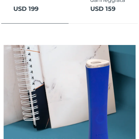
Turchia
Consegna stimata
8/9/26
USD 199
USD 159
Emirati Arabi Uniti
Consegna stimata
8/9/26
Regno Unito
Consegna stimata
8/8/26
Stati Uniti
Consegna stimata
8/9/26
Uzbekistan
Consegna stimata
8/13/26
Vietnam
Consegna stimata
8/14/26