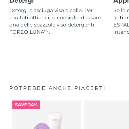
Detergi
Appl
Detergi e asciuga viso e collo. Per
Se lo 
risultati ottimali, si consiglia di usare
anti-
una delle spazzole viso detergenti
ESPAD
FOREO LUNA™.
intend
POTREBBE ANCHE PIACERTI
SAVE 24%