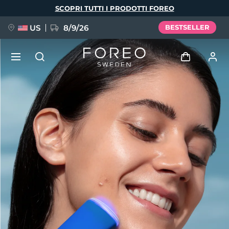
Salta
SCOPRI TUTTI I PRODOTTI FOREO
al
contenuto
principale
US
8/9/26
BESTSELLER
NUOVO
Accedi
Lingua
BREAKING NEWS
Profilo utente
English
Deutsch
Español
I miei dispositivi
FAQ™ Pure Beauty-Tech Elixir
Français
Italiano
Português
I miei ordini
Polski
Svenska
Русский
Türkçe
简体中文
繁體中文
I miei indirizzi
issa™ Teeth Whitening Set
I miei abbonamenti