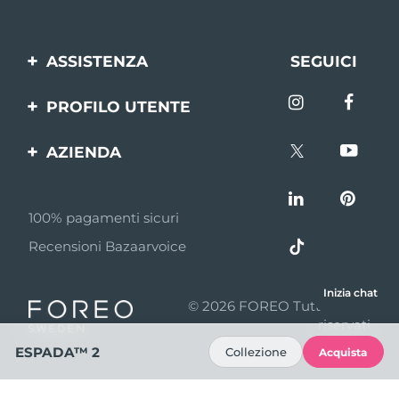
ASSISTENZA
SEGUICI
Contattaci
PROFILO UTENTE
Ordini e spedizioni
Registrazione del
AZIENDA
prodotto
Garanzia e resi
FOREO
Aiuto
FAQ
100% pagamenti sicuri
Affiliazione
Informazioni sulla
Recensioni Bazaarvoice
batteria
Notizie di affiliazione
MYSA
Inizia chat
© 2026 FOREO Tutti i diritti
Rivenditori
riservati
ESPADA™ 2
Collezione
Acquista
Termini di Utilizzo
Privacy policy