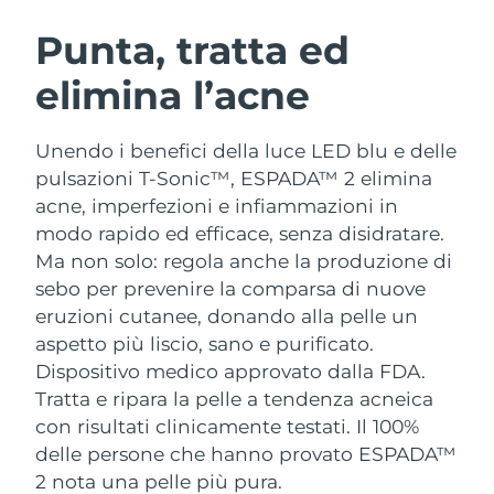
ROUTINE BEAUTY SVEDESI
Austria
Consegna stimata
8/8/26
Punta, tratta ed
elimina l’acne
Bahrein
Consegna stimata
8/9/26
Detersione viso
Lifting viso
Belgio
Consegna stimata
8/8/26
Unendo i benefici della luce LED blu e delle
LUNA™ 4 pacchetto
BEAR™ 2 pacchetto
pulsazioni T-Sonic™, ESPADA™ 2 elimina
Bermuda
Consegna stimata
8/14/26
Anti-aging massage
Microcurrent toning
acne, imperfezioni e infiammazioni in
modo rapido ed efficace, senza disidratare.
Bosnia ed
Consegna stimata
8/11/26
Ma non solo: regola anche la produzione di
Idratazione
Igiene orale
Erzegovina
LUNA™ 4 Plus
BEAR™ 2 go
sebo per prevenire la comparsa di nuove
UFO™ 3 pacchetto
issa™ 4
Massage, LED heating
Microcurrent toning on-the-go
eruzioni cutanee, donando alla pelle un
Brunei
Consegna stimata
8/13/26
TRATTAMENTI ANTI-AGE FAQ™
Deep facial hydration
Hybrid silicone sonic toothbrush
aspetto più liscio, sano e purificato.
Bulgaria
Dispositivo medico approvato dalla FDA.
Consegna stimata
8/8/26
NEW
LUNA™ 4 Men
BEAR™ 2 eyes & lips
Tratta e ripara la pelle a tendenza acneica
UFO™ 3 LED
issa™ 4 plus
Canada
For men, anti-aging massage
Microcurrent line smoothing device
Consegna stimata
8/12/26
con risultati clinicamente testati. Il 100%
Near-infrared and red light therapy
Smart hybrid silicone sonic toothbrush
delle persone che hanno provato ESPADA™
device
Anti-age
Trattamenti LED
Cile
Consegna stimata
8/12/26
2 nota una pelle più pura.