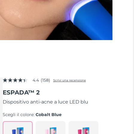
4.4
(158)
Scrivi una recensione
4.4
stelle
ESPADA™ 2
su
5
,
Dispositivo anti-acne a luce LED blu
valore
di
Scegli il colore:
Cobalt Blue
valutazione
medio.
Read
158