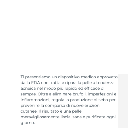
Skincare KIWI™
All acne treatment devices
All revitalizing eye massagers
Serum
issa™ Teeth Whitening Gel
Advanced pore care essentials
For healthy hair
18% PAP
Cosmetici
Uomini
Vedi tutto
Ti presentiamo un dispositivo medico approvato
APP FOREO
dalla FDA che tratta e ripara la pelle a tendenza
acneica nel modo più rapido ed efficace di
sempre. Oltre a eliminare brufoli, imperfezioni e
CHI SIAMO
infiammazioni, regola la produzione di sebo per
prevenire la comparsa di nuove eruzioni
cutanee. Il risultato è una pelle
meravigliosamente liscia, sana e purificata ogni
giorno.