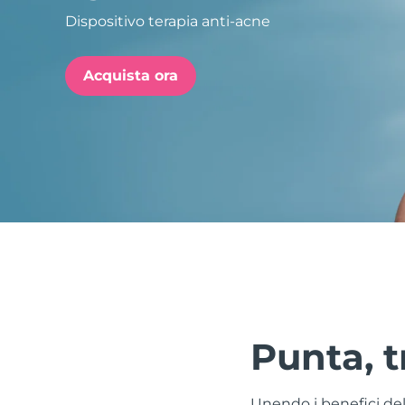
Dispositivo terapia anti-acne
issa™ Teeth Whitening Set
Acquista ora
FAQ™ Dual LED Panel
POPOLARE
Offerte speciali
Bestseller
Punta, t
Unendo i benefici del