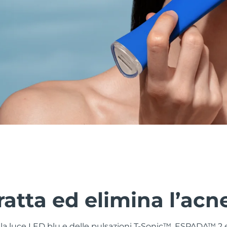
ratta ed elimina l’acn
la luce LED blu e delle pulsazioni T-Sonic™, ESPADA™ 2 