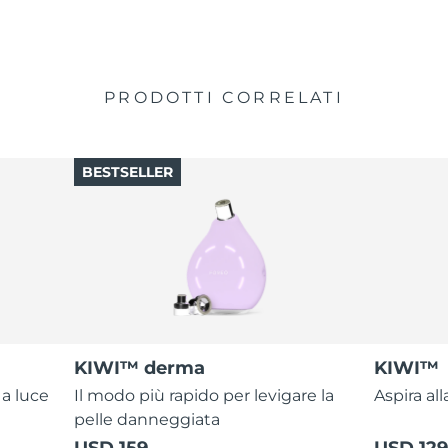
PRODOTTI CORRELATI
BESTSELLER
KIWI™ derma
KIWI™
 a luce
Il modo più rapido per levigare la
Aspira all
pelle danneggiata
USD 159
USD 129