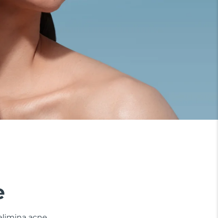
e
elimina acne,