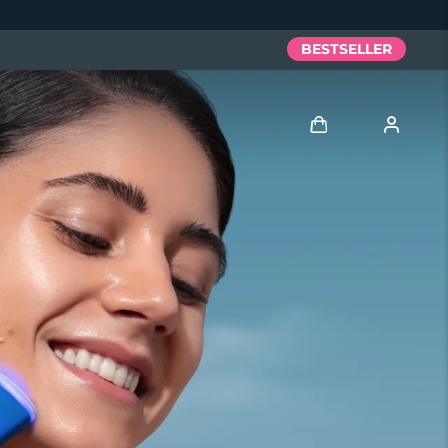
BESTSELLER
Accedi
Profilo utente
I miei dispositivi
I miei ordini
I miei indirizzi
I miei abbonamenti