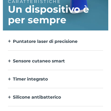
CARATTERISTICHE
Un dispositivo è
per sempre
Puntatore laser di precisione
Tratta in modo mirato le singole
imperfezioni con precisione estrema.
Sensore cutaneo smart
Per una sicurezza ottimale, la luce LED blu
si attiva solo quando l’area di trattamento
Timer integrato
del dispositivo è a contatto con la pelle.
Lampeggia ogni 30 secondi per invitarti a
passare all’imperfezione successiva.
Silicone antibatterico
100% impermeabile e non poroso per
impedire l’accumulo e la diffusione dei