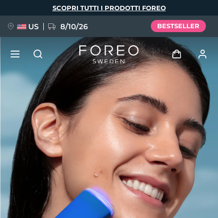
Salta
SCOPRI TUTTI I PRODOTTI FOREO
al
contenuto
principale
US
8/10/26
BESTSELLER
NUOVO
Accedi
Lingua
BREAKING NEWS
Profilo utente
English
Deutsch
Español
I miei dispositivi
FAQ™ Pure Beauty-Tech Elixir
Français
Italiano
Português
I miei ordini
Polski
Svenska
Русский
Türkçe
简体中文
繁體中文
I miei indirizzi
issa™ Teeth Whitening Set
I miei abbonamenti