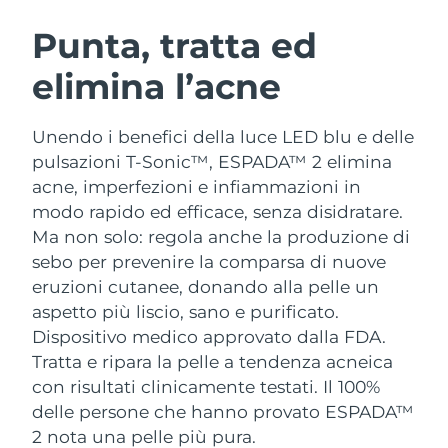
ROUTINE BEAUTY SVEDESI
Austria
Consegna stimata
09/08/26
Punta, tratta ed
elimina l’acne
Bahrein
Consegna stimata
10/08/26
Detersione viso
Lifting viso
Belgio
Consegna stimata
09/08/26
Unendo i benefici della luce LED blu e delle
LUNA™ 4 pacchetto
BEAR™ 2 pacchetto
pulsazioni T-Sonic™, ESPADA™ 2 elimina
Bermuda
Consegna stimata
15/08/26
Anti-aging massage
Microcurrent toning
acne, imperfezioni e infiammazioni in
modo rapido ed efficace, senza disidratare.
Bosnia ed
Consegna stimata
12/08/26
Ma non solo: regola anche la produzione di
Idratazione
Igiene orale
Erzegovina
LUNA™ 4 Plus
BEAR™ 2 go
sebo per prevenire la comparsa di nuove
UFO™ 3 pacchetto
issa™ 4
Massage, LED heating
Microcurrent toning on-the-go
eruzioni cutanee, donando alla pelle un
Brunei
Consegna stimata
14/08/26
TRATTAMENTI ANTI-AGE FAQ™
Deep facial hydration
Hybrid silicone sonic toothbrush
aspetto più liscio, sano e purificato.
Bulgaria
Dispositivo medico approvato dalla FDA.
Consegna stimata
09/08/26
NEW
LUNA™ 4 Men
BEAR™ 2 eyes & lips
Tratta e ripara la pelle a tendenza acneica
UFO™ 3 LED
issa™ 4 plus
Canada
For men, anti-aging massage
Microcurrent line smoothing device
Consegna stimata
13/08/26
con risultati clinicamente testati. Il 100%
Near-infrared and red light therapy
Smart hybrid silicone sonic toothbrush
delle persone che hanno provato ESPADA™
device
Anti-age
Trattamenti LED
Cile
Consegna stimata
13/08/26
2 nota una pelle più pura.