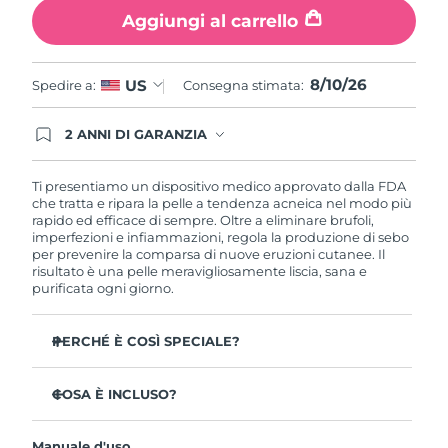
Aggiungi al carrello
Filippine
Consegna stimata
12/08/26
Polonia
Consegna stimata
10/08/26
8/10/26
US
Spedire a:
Consegna stimata:
Portogallo
Consegna stimata
09/08/26
2 ANNI DI GARANZIA
Gli ordini registrati oggi avranno una copertura
Portorico
Consegna stimata
11/08/26
completa della garanzia FOREO. Questo significa
che, in caso di difetti nei primi 2 anni dalla data di
Ti presentiamo un dispositivo medico approvato dalla FDA
acquisto, FOREO sostituirà il tuo prodotto
che tratta e ripara la pelle a tendenza acneica nel modo più
Qatar
Consegna stimata
10/08/26
gratuitamente.
rapido ed efficace di sempre. Oltre a eliminare brufoli,
imperfezioni e infiammazioni, regola la produzione di sebo
Riunione
per prevenire la comparsa di nuove eruzioni cutanee. Il
Consegna stimata
14/08/26
risultato è una pelle meravigliosamente liscia, sana e
purificata ogni giorno.
Romania
Consegna stimata
09/08/26
PERCHÉ È COSÌ SPECIALE?
Russia
Consegna stimata
17/08/26
3 persone su 4 notano risultati visibili sin dal primo
utilizzo.
COSA È INCLUSO?
Arabia Saudita
Consegna stimata
10/08/26
Il 100% delle persone afferma di avere una pelle più
ESPADA™ 2
pura.
Singapore
Consegna stimata
11/08/26
Manuale d'uso