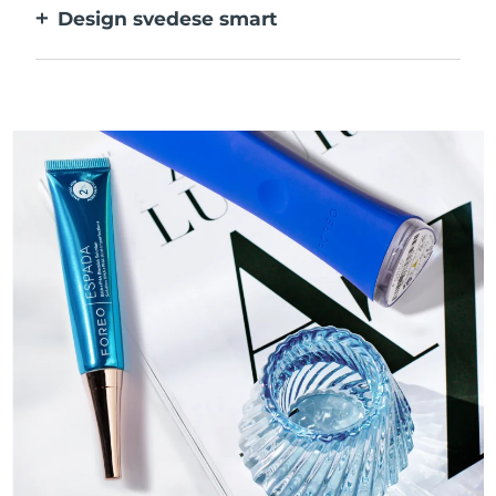
Design svedese smart
batteri.
Liscio e vellutato per agire sulle pelli
sensibili con la massima delicatezza.
Ricaricabile tramite USB.