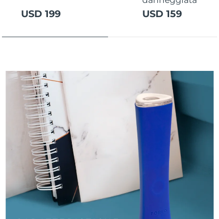
Turchia
Consegna stimata
10/08/26
USD 199
USD 159
Emirati Arabi Uniti
Consegna stimata
10/08/26
Regno Unito
Consegna stimata
09/08/26
Stati Uniti
Consegna stimata
10/08/26
Uzbekistan
Consegna stimata
14/08/26
Vietnam
Consegna stimata
15/08/26