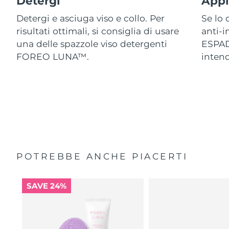
Detergi
Appl
Detergi e asciuga viso e collo. Per
Se lo 
risultati ottimali, si consiglia di usare
anti-
una delle spazzole viso detergenti
ESPAD
FOREO LUNA™.
intend
POTREBBE ANCHE PIACERTI
SAVE 24%