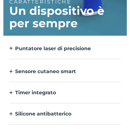
CARATTERISTICHE
Un dispositivo è
per sempre
Puntatore laser di precisione
Tratta in modo mirato le singole
imperfezioni con precisione estrema.
Sensore cutaneo smart
Per una sicurezza ottimale, la luce LED blu
si attiva solo quando l’area di trattamento
Timer integrato
del dispositivo è a contatto con la pelle.
Lampeggia ogni 30 secondi per invitarti a
passare all’imperfezione successiva.
Silicone antibatterico
100% impermeabile e non poroso per
impedire l’accumulo e la diffusione dei