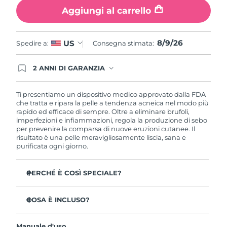
Aggiungi al carrello
Filippine
Consegna stimata
১১/৮/২৬
Polonia
Consegna stimata
৯/৮/২৬
8/9/26
US
Spedire a:
Consegna stimata:
Portogallo
Consegna stimata
৮/৮/২৬
2 ANNI DI GARANZIA
Gli ordini registrati oggi avranno una copertura
Portorico
Consegna stimata
১০/৮/২৬
completa della garanzia FOREO. Questo significa
che, in caso di difetti nei primi 2 anni dalla data di
Ti presentiamo un dispositivo medico approvato dalla FDA
acquisto, FOREO sostituirà il tuo prodotto
che tratta e ripara la pelle a tendenza acneica nel modo più
Qatar
Consegna stimata
৯/৮/২৬
gratuitamente.
rapido ed efficace di sempre. Oltre a eliminare brufoli,
imperfezioni e infiammazioni, regola la produzione di sebo
Riunione
per prevenire la comparsa di nuove eruzioni cutanee. Il
Consegna stimata
১৩/৮/২৬
risultato è una pelle meravigliosamente liscia, sana e
purificata ogni giorno.
Romania
Consegna stimata
৮/৮/২৬
PERCHÉ È COSÌ SPECIALE?
Russia
Consegna stimata
১৬/৮/২৬
3 persone su 4 notano risultati visibili sin dal primo
utilizzo.
COSA È INCLUSO?
Arabia Saudita
Consegna stimata
৯/৮/২৬
Il 100% delle persone afferma di avere una pelle più
ESPADA™ 2
pura.
Singapore
Consegna stimata
১০/৮/২৬
Manuale d'uso