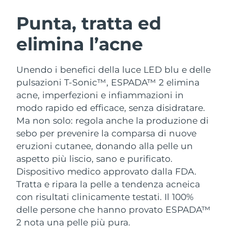
ROUTINE BEAUTY SVEDESI
Austria
Consegna stimata
৮/৮/২৬
Punta, tratta ed
elimina l’acne
Bahrein
Consegna stimata
৯/৮/২৬
Detersione viso
Lifting viso
Belgio
Consegna stimata
৮/৮/২৬
Unendo i benefici della luce LED blu e delle
LUNA™ 4 pacchetto
BEAR™ 2 pacchetto
pulsazioni T-Sonic™, ESPADA™ 2 elimina
Bermuda
Consegna stimata
১৪/৮/২৬
Anti-aging massage
Microcurrent toning
acne, imperfezioni e infiammazioni in
modo rapido ed efficace, senza disidratare.
Bosnia ed
Consegna stimata
১১/৮/২৬
Ma non solo: regola anche la produzione di
Idratazione
Igiene orale
Erzegovina
LUNA™ 4 Plus
BEAR™ 2 go
sebo per prevenire la comparsa di nuove
UFO™ 3 pacchetto
issa™ 4
Massage, LED heating
Microcurrent toning on-the-go
eruzioni cutanee, donando alla pelle un
Brunei
Consegna stimata
১৩/৮/২৬
TRATTAMENTI ANTI-AGE FAQ™
Deep facial hydration
Hybrid silicone sonic toothbrush
aspetto più liscio, sano e purificato.
Bulgaria
Dispositivo medico approvato dalla FDA.
Consegna stimata
৮/৮/২৬
NEW
LUNA™ 4 Men
BEAR™ 2 eyes & lips
Tratta e ripara la pelle a tendenza acneica
UFO™ 3 LED
issa™ 4 plus
Canada
For men, anti-aging massage
Microcurrent line smoothing device
Consegna stimata
১২/৮/২৬
con risultati clinicamente testati. Il 100%
Near-infrared and red light therapy
Smart hybrid silicone sonic toothbrush
delle persone che hanno provato ESPADA™
device
Anti-age
Trattamenti LED
Cile
Consegna stimata
১২/৮/২৬
2 nota una pelle più pura.