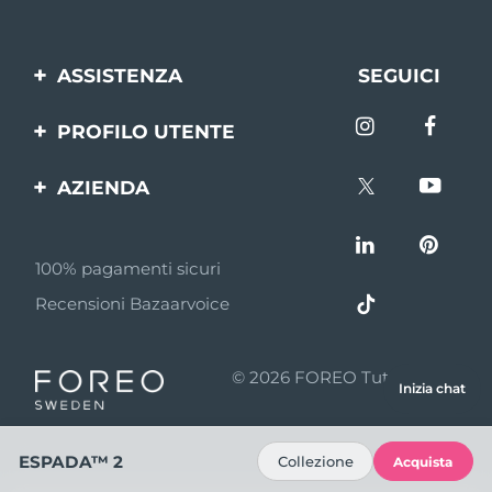
ASSISTENZA
SEGUICI
Contattaci
PROFILO UTENTE
Ordini e spedizioni
Registrazione del
AZIENDA
prodotto
Garanzia e resi
FOREO
Aiuto
FAQ
100% pagamenti sicuri
Affiliazione
Informazioni sulla
Recensioni Bazaarvoice
batteria
Notizie di affiliazione
MYSA
© 2026 FOREO Tutti i diritti
Inizia chat
Rivenditori
riservati
Termini di Utilizzo
ESPADA™ 2
Collezione
Acquista
Privacy policy