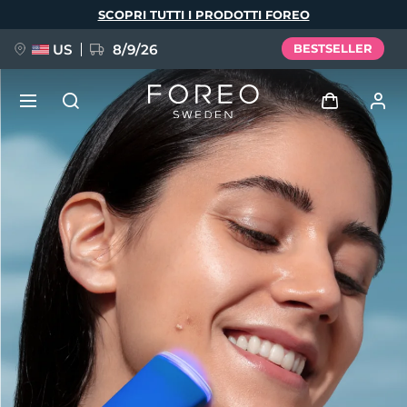
Salta
SCOPRI TUTTI I PRODOTTI FOREO
al
contenuto
principale
US
8/9/26
BESTSELLER
NUOVO
Accedi
Lingua
BREAKING NEWS
Profilo utente
English
Deutsch
Español
I miei dispositivi
FAQ™ Pure Beauty-Tech Elixir
Français
Italiano
Português
I miei ordini
Polski
Svenska
Русский
Türkçe
简体中文
繁體中文
I miei indirizzi
issa™ Teeth Whitening Set
I miei abbonamenti