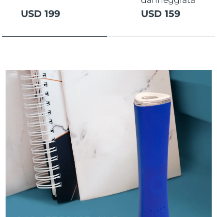
Turchia
Consegna stimata
৯/৮/২৬
USD 199
USD 159
Emirati Arabi Uniti
Consegna stimata
৯/৮/২৬
Regno Unito
Consegna stimata
৮/৮/২৬
Stati Uniti
Consegna stimata
৯/৮/২৬
Uzbekistan
Consegna stimata
১৩/৮/২৬
Vietnam
Consegna stimata
১৪/৮/২৬