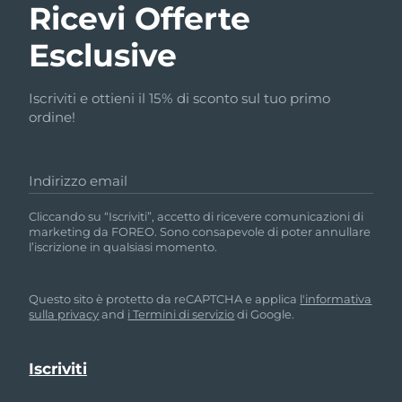
Ricevi Offerte
Esclusive
Iscriviti e ottieni il 15% di sconto sul tuo primo
ordine!
Indirizzo email
Cliccando su “Iscriviti”, accetto di ricevere comunicazioni di
marketing da FOREO. Sono consapevole di poter annullare
l’iscrizione in qualsiasi momento.
Questo sito è protetto da reCAPTCHA e applica
l'informativa
sulla privacy
and
i Termini di servizio
di Google.