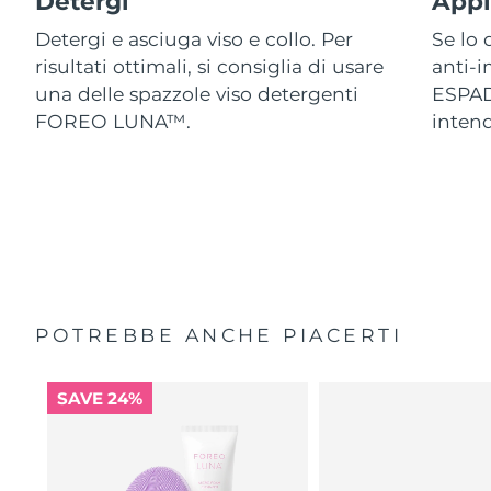
Detergi
Appl
Detergi e asciuga viso e collo. Per
Se lo 
risultati ottimali, si consiglia di usare
anti-
una delle spazzole viso detergenti
ESPAD
FOREO LUNA™.
intend
POTREBBE ANCHE PIACERTI
SAVE 24%