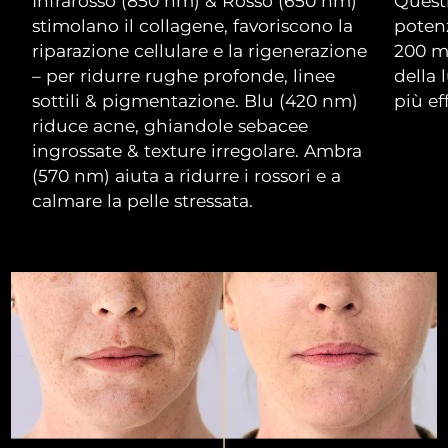
Infrarosso (850 nm) & Rosso (650 nm)
Questi
stimolano il collagene, favoriscono la
poten
RAS di Macao
Consegna stimata
8/11/26
riparazione cellulare e la rigenerazione
200 m
– per ridurre rughe profonde, linee
della 
Malaysia
Consegna stimata
8/12/26
sottili & pigmentazione. Blu (420 nm)
più eff
riduce acne, ghiandole sebacee
Malta
Consegna stimata
8/9/26
ingrossate & texture irregolare. Ambra
(570 nm) aiuta a ridurre i rossori e a
Messico
Consegna stimata
8/13/26
calmare la pelle stressata.
Monaco
Consegna stimata
8/10/26
Paesi Bassi
Consegna stimata
8/9/26
Nuova Zelanda
Consegna stimata
8/9/26
Norvegia
Consegna stimata
8/9/26
Oman
Consegna stimata
8/12/26