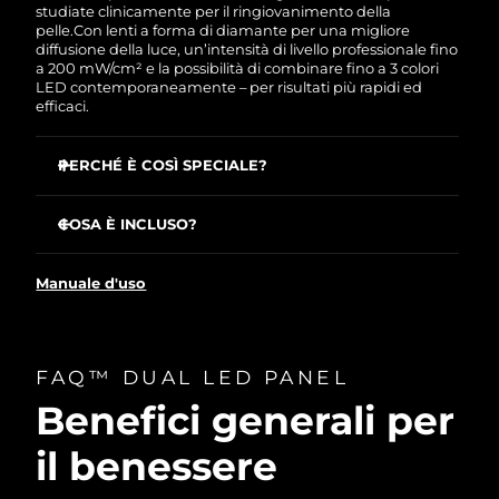
studiate clinicamente per il ringiovanimento della
pelle.
Con lenti a forma di diamante per una migliore
diffusione della luce, un’intensità di livello professionale fino
a 200 mW/cm² e la possibilità di combinare fino a 3 colori
LED contemporaneamente – per risultati più rapidi ed
efficaci.
PERCHÉ È COSÌ SPECIALE?
Infrarosso vicino profondo (1064 nm): Raggiunge gli
strati profondi per contrastare i segni avanzati
COSA È INCLUSO?
dell’invecchiamento.
FAQ™ LED Panel
Infrarosso vicino (850 nm): Favorisce la riparazione
Manuale d'uso
cellulare e la rigenerazione.
Occhiali protettivi
Rosso (650 nm): Riduce rughe, pigmentazione e
Custodia per occhiali
cedimento cutaneo.
Supporto del dispositivo (2 pezzi)
Ambra (570 nm): Lenisce i rossori e calma la pelle
FAQ™ DUAL LED PANEL
Cavo di alimentazione con 4 adattatori
stressata.
Scheda di istruzioni per il montaggio del supporto
Benefici generali per
Blu (420 nm): Aiuta a ridurre le imperfezioni e a
uniformare la grana della pelle.
Guida rapida
il benessere
Trattamenti preimpostati per esigenze specifiche della
Manuale
pelle tramite l’app FAQ™ Swiss – per una maggiore
comodità.