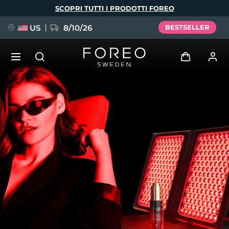
Salta
SCOPRI TUTTI I PRODOTTI FOREO
al
contenuto
principale
US
8/10/26
BESTSELLER
NUOVO
Accedi
Lingua
BREAKING NEWS
Profilo utente
English
Deutsch
Español
I miei dispositivi
FAQ™ Pure Beauty-Tech Elixir
Français
Italiano
Português
I miei ordini
Polski
Svenska
Русский
Türkçe
简体中文
繁體中文
I miei indirizzi
issa™ Teeth Whitening Set
I miei abbonamenti