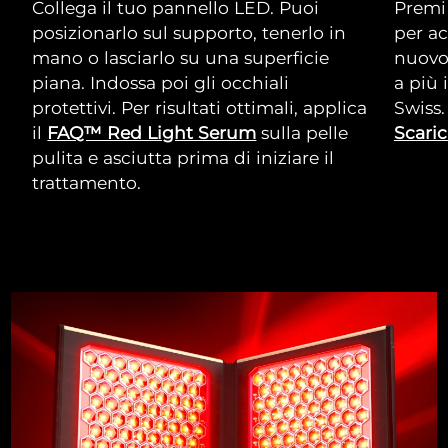
Collega il tuo pannello LED. Puoi
Premi 
posizionarlo sul supporto, tenerlo in
per ac
mano o lasciarlo su una superficie
nuovo 
piana. Indossa poi gli occhiali
a più
protettivi. Per risultati ottimali, applica
Swiss.
il
FAQ™ Red Light Serum
sulla pelle
Scaric
pulita e asciutta prima di iniziare il
trattamento.