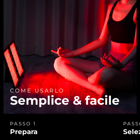
COME USARLO
Semplice & facile
PASSO 1
PASS
Prepara
Sele