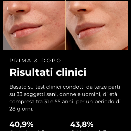
Filippine
Consegna stimata
8/12/26
Polonia
Consegna stimata
8/10/26
Portogallo
Consegna stimata
8/9/26
Portorico
Consegna stimata
8/11/26
PRIMA & DOPO
Qatar
Consegna stimata
8/10/26
Risultati clinici
Riunione
Consegna stimata
8/14/26
Basato su test clinici condotti da terze parti
Romania
Consegna stimata
8/9/26
su 33 soggetti sani, donne e uomini, di età
compresa tra 31 e 55 anni, per un periodo di
Russia
Consegna stimata
8/17/26
28 giorni.
Arabia Saudita
Consegna stimata
8/10/26
40,9%
43,8%
Singapore
Consegna stimata
8/11/26