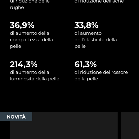
di riduzione delle
di riduzione dell'acne
rughe
Slovacchia
Consegna stimata
8/9/26
36,9%
33,8%
Slovenia
Consegna stimata
8/9/26
di aumento della
di aumento
compattezza della
dell'elasticità della
Sudafrica
Consegna stimata
8/17/26
pelle
pelle
Corea del Sud
Consegna stimata
8/11/26
214,3%
61,3%
Spagna
Consegna stimata
8/9/26
di aumento della
di riduzione del rossore
luminosità della pelle
della pelle
Svezia
Consegna stimata
8/9/26
Svizzera
Consegna stimata
8/9/26
Taiwan
Consegna stimata
8/14/26
NOVITÀ
Thailandia
Consegna stimata
8/13/26