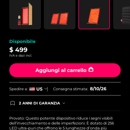
Reviews.
Same
page
link.
Disponibile
$ 499
IVA e dazi incl.
Aggiungi al carrello
8/10/26
US
Spedire a:
Consegna stimata:
2 ANNI DI GARANZIA
Gli ordini registrati oggi avranno una copertura
completa della garanzia FOREO. Questo significa
che, in caso di difetti nei primi 2 anni dalla data di
Provato: Questo potente dispositivo riduce i segni visibili
acquisto, FOREO sostituirà il tuo prodotto
dell’invecchiamento e delle imperfezioni. È dotato di 256
gratuitamente.
LED ultra-puri che offrono le 5 lunghezze d’onda più