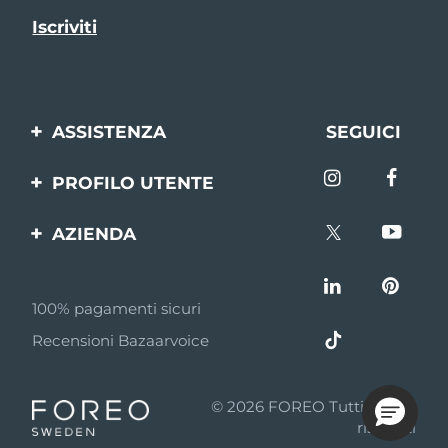
ASSISTENZA
SEGUICI
Contattaci
PROFILO UTENTE
Ordini e spedizioni
Registrazione del
AZIENDA
prodotto
Garanzia e resi
FOREO
Aiuto
FAQ
100% pagamenti sicuri
Affiliazione
Informazioni sulla
Recensioni Bazaarvoice
batteria
Notizie di affiliazione
MYSA
© 2026 FOREO Tutti i diritti
Rivenditori
riservati