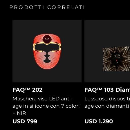
2 anni di garanzia
Turchia
Consegna stimata
12/08/2026
PRODOTTI CORRELATI
Emirati Arabi Uniti
Consegna stimata
12/08/2026
Regno Unito
Consegna stimata
11/08/2026
Stati Uniti
Consegna stimata
12/08/2026
Uzbekistan
Consegna stimata
16/08/2026
Vietnam
Consegna stimata
17/08/2026
FAQ™ 202
FAQ™ 103 Diam
Maschera viso LED anti-
Lussuoso dispositi
age in silicone con 7 colori
age con diamanti
+ NIR
USD 799
USD 1.290