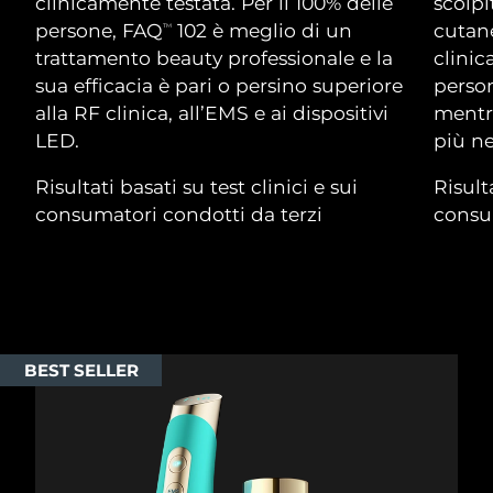
Advanced pore care essentials
clinicamente testata. Per il 100% delle
scolpi
For healthy hair
18% PAP
Israele
Consegna stimata
15/08/2026
persone, FAQ
102 è meglio di un
cutane
TM
Cosmetici
Uomini
trattamento beauty professionale e la
clinic
Italia
Consegna stimata
11/08/2026
sua efficacia è pari o persino superiore
person
alla RF clinica, all’EMS e ai dispositivi
mentre
Giappone
Consegna stimata
14/08/2026
LED.
più ne
Vedi tutto
Jersey
Consegna stimata
16/08/2026
Risultati basati su test clinici e sui
Risulta
consumatori condotti da terzi
consum
Kazakistan
Consegna stimata
13/08/2026
APP FOREO
Kuwait
Consegna stimata
11/08/2026
CHI SIAMO
Lettonia
Consegna stimata
11/08/2026
BEST SELLER
Libano
Consegna stimata
12/08/2026
Lituania
Consegna stimata
11/08/2026
Lussemburgo
Consegna stimata
11/08/2026