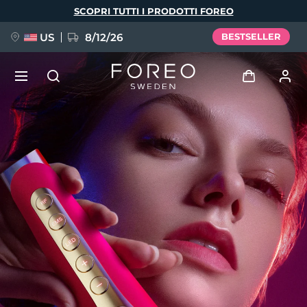
Salta
SCOPRI TUTTI I PRODOTTI FOREO
al
contenuto
principale
US
8/12/26
BESTSELLER
NUOVO
Accedi
Lingua
BREAKING NEWS
Profilo utente
English
Deutsch
Español
I miei dispositivi
FAQ™ Pure Beauty-Tech Elixir
Français
Italiano
Português
I miei ordini
Polski
Svenska
Русский
Türkçe
简体中文
繁體中文
I miei indirizzi
issa™ Teeth Whitening Set
I miei abbonamenti