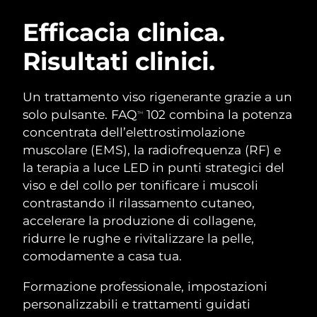
ROUTINE BEAUTY SVEDESI
Austria
Consegna stimata
11/08/2026
Efficacia clinica.
Risultati clinici.
Bahrein
Consegna stimata
12/08/2026
Detersione viso
Lifting viso
Belgio
Consegna stimata
11/08/2026
Un trattamento viso rigenerante grazie a un
LUNA™ 4 pacchetto
BEAR™ 2 pacchetto
solo pulsante. FAQ
102 combina la potenza
TM
Bermuda
Consegna stimata
17/08/2026
Anti-aging massage
Microcurrent toning
concentrata dell’elettrostimolazione
muscolare (EMS), la radiofrequenza (RF) e
Bosnia ed
Consegna stimata
14/08/2026
la terapia a luce LED in punti strategici del
Idratazione
Igiene orale
Erzegovina
LUNA™ 4 Plus
BEAR™ 2 go
viso e del collo per tonificare i muscoli
UFO™ 3 pacchetto
issa™ 4
Massage, LED heating
Microcurrent toning on-the-go
contrastando il rilassamento cutaneo,
Brunei
Consegna stimata
16/08/2026
TRATTAMENTI ANTI-AGE FAQ™
Deep facial hydration
Hybrid silicone sonic toothbrush
accelerare la produzione di collagene,
Bulgaria
ridurre le rughe e rivitalizzare la pelle,
Consegna stimata
11/08/2026
NEW
LUNA™ 4 Men
BEAR™ 2 eyes & lips
comodamente a casa tua.
UFO™ 3 LED
issa™ 4 plus
Canada
For men, anti-aging massage
Microcurrent line smoothing device
Consegna stimata
15/08/2026
Near-infrared and red light therapy
Formazione professionale, impostazioni
Smart hybrid silicone sonic toothbrush
device
Anti-age
Trattamenti LED
Cile
personalizzabili e trattamenti guidati
Consegna stimata
15/08/2026