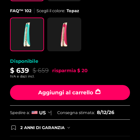
Filippine
Consegna stimata
14/08/2026
FAQ™ 102
Scegli il colore:
Topaz
Polonia
Consegna stimata
12/08/2026
Portogallo
Consegna stimata
11/08/2026
Portorico
Consegna stimata
13/08/2026
Disponibile
Qatar
Consegna stimata
12/08/2026
$ 639
$ 659
risparmia
$ 20
IVA e dazi incl.
Riunione
Consegna stimata
16/08/2026
Aggiungi al carrello
Romania
Consegna stimata
11/08/2026
Russia
Consegna stimata
19/08/2026
8/12/26
US
Spedire a:
Consegna stimata:
Arabia Saudita
Consegna stimata
12/08/2026
2 ANNI DI GARANZIA
Gli ordini registrati oggi avranno una copertura
Singapore
completa della garanzia FOREO. Questo significa
Consegna stimata
13/08/2026