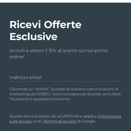
Ricevi Offerte
Esclusive
Iscriviti e ottieni il 15% di sconto sul tuo primo
ordine!
Indirizzo email
Cliccando su “Iscriviti”, accetto di ricevere comunicazioni di
marketing da FOREO. Sono consapevole di poter annullare
l’iscrizione in qualsiasi momento.
Questo sito è protetto da reCAPTCHA e applica
l'informativa
sulla privacy
and
i Termini di servizio
di Google.