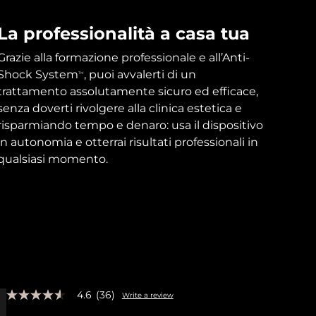
La professionalità a casa tua
Grazie alla formazione professionale e all’Anti-
Shock System
, puoi avvalerti di un
TM
trattamento assolutamente sicuro ed efficace,
senza doverti rivolgere alla clinica estetica e
risparmiando tempo e denaro: usa il dispositivo
in autonomia e otterrai risultati professionali in
qualsiasi momento.
4.6
(36)
Write a review
4.6
out