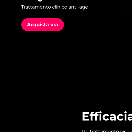
Trattamento clinico anti-age
issa™ Teeth Whitening Set
Acquista ora
FAQ™ Dual LED Panel
POPOLARE
Offerte speciali
Bestseller
Efficacia
Un trattamento viso r