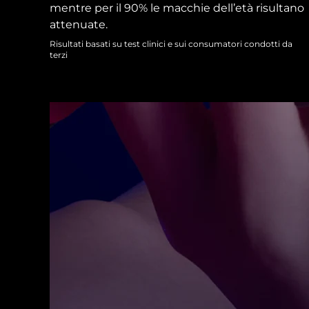
Skincare KIWI™
All acne treatment devices
All revitalizing eye massagers
mentre per il 90% le macchie dell’età risultano
Serum
issa™ Teeth Whitening Gel
Advanced pore care essentials
attenuate.
For healthy hair
18% PAP
Risultati basati su test clinici e sui consumatori condotti da
Cosmetici
Uomini
terzi
Vedi tutto
APP FOREO
CHI SIAMO