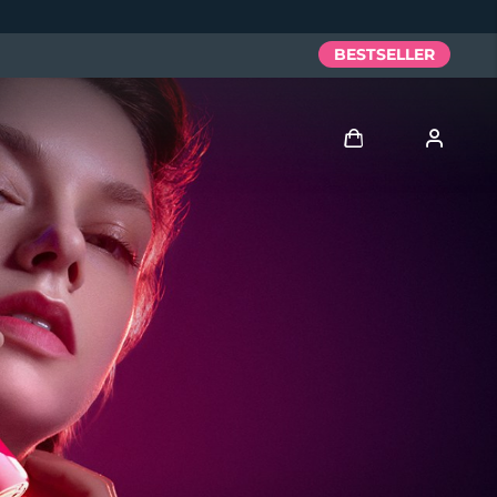
BESTSELLER
Accedi
Profilo utente
I miei dispositivi
I miei ordini
I miei indirizzi
I miei abbonamenti