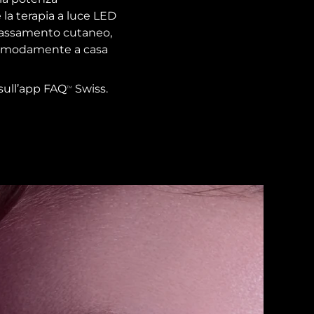
 la terapia a luce LED
 rilassamento cutaneo,
, comodamente a casa
sull’app FAQ
Swiss.
TM