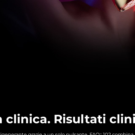
 clinica. Risultati clini
igenerante grazie a un solo pulsante. FAQ
102 combina 
TM