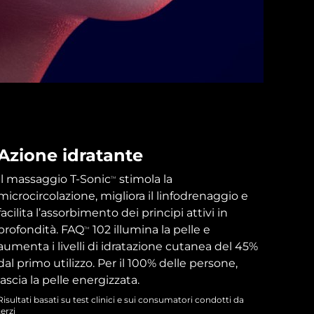
Azione idratante
Il massaggio T-Sonic
stimola la
TM
microcircolazione, migliora il linfodrenaggio e
facilita l’assorbimento dei principi attivi in
profondità. FAQ
102 illumina la pelle e
TM
aumenta i livelli di idratazione cutanea del 45%
dal primo utilizzo. Per il 100% delle persone,
lascia la pelle energizzata.
Risultati basati su test clinici e sui consumatori condotti da
terzi