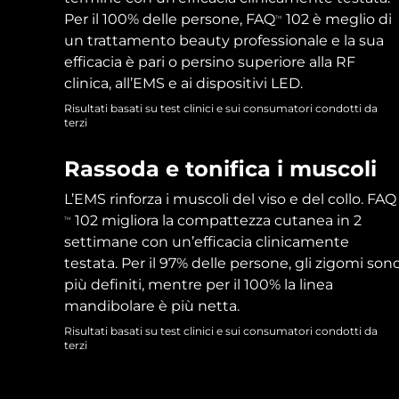
Near-infrared and red light therapy device
Smart hybrid silicone sonic toothbrush
Per il 100% delle persone, FAQ
102 è meglio di
TM
un trattamento beauty professionale e la sua
Anti-age
Trattamenti LED
LUNA™ 4 mini
Skincare rassodante
efficacia è pari o persino superiore alla RF
FAQ™ 101
FAQ™ 201
UFO™ 3 mini
issa™ 4 smile
For young skin, T-zone
Premium anti-aging skincare
clinica, all’EMS e ai dispositivi LED.
NEW
Clinical anti-aging
LED mask
Red light therapy device for young skin
Hybrid silicone sonic toothbrush
Risultati basati su test clinici e sui consumatori condotti da
Ringiovanimento
terzi
Ricrescita dei capelli
LUNA™ 4 go
Dispositivi BEAR™
della pelle
FAQ™ 102
FAQ™ 202
UFO™ 3 go
issa™ 4 baby
Rassoda e tonifica i muscoli
For travel or gym bag
All premium facelift devices
FAQ™ 301
FAQ™ 501
Advanced clinical anti-aging
LED mask
Portable red light therapy
For ages 0-3
NEW
LED hair strengthening scalp massager
Full-Spectrum Red Light Therapy
L’EMS rinforza i muscoli del viso e del collo. FAQ
102 migliora la compattezza cutanea in 2
TM
Skincare LUNA™
FAQ™ 103
FAQ™ 211
Integratori
Maschere
issa™ Teeth Whitening Set
settimane con un’efficacia clinicamente
Premium cleansers & balm
FAQ™ Scalp Serum
FAQ™ 502
Luxurious clinical anti-aging set
Anti-aging neck & décolleté LED mask
testata. Per il 97% delle persone, gli zigomi son
Rejuvenation & hydration
Dual LED + sonic device & 18% PAP gel
Scalp recovery probiotic serum
Full-Spectrum Red Light Therapy
più definiti, mentre per il 100% la linea
mandibolare è più netta.
Dispositivi LUNA™
TRATTAMENTI SPECIALI
FAQ™ P1 Primer
FAQ™ 221
Dispositivi UFO™
Dispositivi ISSA™
All facial cleansing devices
Risultati basati su test clinici e sui consumatori condotti da
Skincare FAQ™
Manuka honey primer
Anti-aging LED hand mask
FAQ™ Red Light Serum
terzi
All deep facial hydration devices
All silicone sonic toothbrushes
All FAQ™ skincare