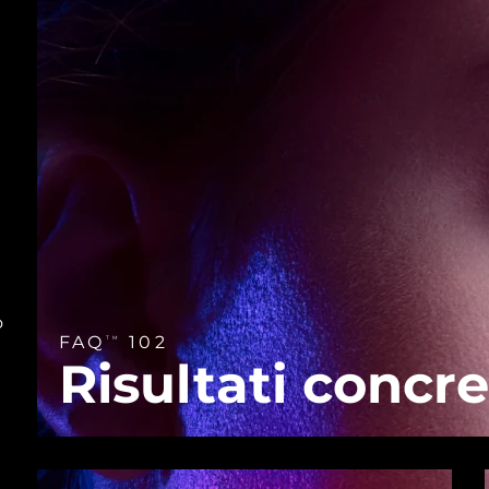
o
FAQ
102
TM
Risultati concre