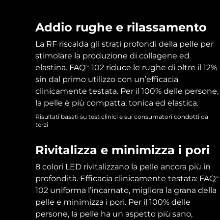
Epilazione
Skincare FAQ™
Cura del corpo
Skincare FAQ™
FAQ™ prodotti
FAQ™ skincare
All FAQ™ skincare
All FAQ™ skincare
PEACH™ 2 Pro Max
BEAR™ 2 body
All hair treatments
All FAQ™ skincare
Addio rughe e rilassamento
Professional IPL hair removal device
Microcurrent body toning
La RF riscalda gli strati profondi della pelle per
Trattamento anti-
FAQ™ prodotti
FAQ™ prodotti
stimolare la produzione di collagene ed
acne
FAQ™ products
Contorno occhi
All anti-aging treatments
All LED treatments
PEACH™ 2
LUNA™ 4 body
elastina. FAQ
102 riduce le rughe di oltre il 12%
TM
All toning treatments
ESPADA™ 2 plus
BEAR™ 2 eyes & lips
IPL hair removal
Massaging body brush
sin dal primo utilizzo con un’efficacia
Recurring acne LED therapy
Microcurrent line smoothing device
clinicamente testata. Per il 100% delle persone,
la pelle è più compatta, tonica ed elastica.
PEACH™ 2 go
Siero SUPERCHARGED™
Cura dei capelli
Cura dei pori
Risultati basati su test clinici e sui consumatori condotti da
ESPADA™ 2
IRIS™ 2
Travel-friendly IPL hair removal
Firming body serum
terzi
LUNA™ 4 hair
KIWI™ derma
Acne treatment device
Rejuvenating eye massager
NEW
2-in-1 LED scalp massager
Diamond microdermabrasion .
Rivitalizza e minimizza i pori
PEACH™ Cooling Prep Gel
Sbiancamento
ESPADA™ Blemish Solution
Skincare per contorno occhi
8 colori LED rivitalizzano la pelle ancora più in
dentale
Cooling IPL hair removal gel
FLIP™ play advanced
KIWI™
Concentrated acne gel
Advanced eye care treatment
profondità. Efficacia clinicamente testata: FAQ
TM
issa™ Teeth Whitening Set
LED light hairbrush
Blackhead remover
102 uniforma l’incarnato, migliora la grana della
Dual LED + sonic device & 18% PAP gel
pelle e minimizza i pori. Per il 100% delle
DI PIÙ
Dispositivi ESPADA™
Dispositivi per contorno occhi
persone, la pelle ha un aspetto più sano,
LUNA™ Dual-Peptide Scalp