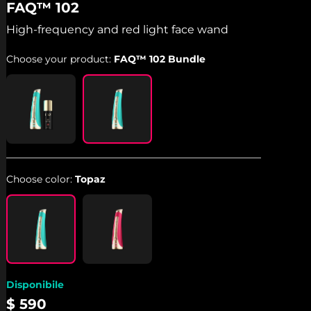
FAQ™ 102
of
5
stars,
High-frequency and red light face wand
average
rating
Choose your product:
FAQ™ 102 Bundle
value.
Read
36
Reviews.
Same
page
link.
Choose color:
Topaz
Disponibile
$ 590