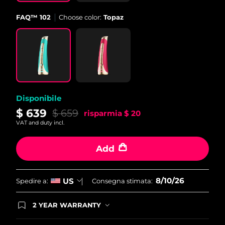
Filippine
Consegna stimata
8/12/26
FAQ™ 102
Choose color:
Topaz
Polonia
Consegna stimata
8/10/26
Portogallo
Consegna stimata
8/9/26
Portorico
Consegna stimata
8/11/26
Disponibile
Qatar
Consegna stimata
8/10/26
$ 639
$ 659
risparmia
$ 20
VAT and duty incl.
Riunione
Consegna stimata
8/14/26
Add
Romania
Consegna stimata
8/9/26
Russia
Consegna stimata
8/17/26
8/10/26
US
Spedire a:
Consegna stimata:
Arabia Saudita
Consegna stimata
8/10/26
2 YEAR WARRANTY
Ordering today registers you for full FOREO
Singapore
warranty coverage. This means if you experience
Consegna stimata
8/11/26