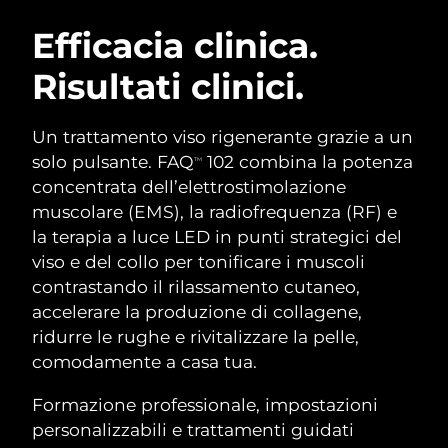
ROUTINE BEAUTY SVEDESI
Austria
Consegna stimata
8/9/26
Efficacia clinica.
Risultati clinici.
Bahrein
Consegna stimata
8/10/26
Detersione viso
Lifting viso
Belgio
Consegna stimata
8/9/26
Un trattamento viso rigenerante grazie a un
LUNA™ 4 pacchetto
BEAR™ 2 pacchetto
solo pulsante. FAQ
102 combina la potenza
TM
Bermuda
Consegna stimata
8/15/26
Anti-aging massage
Microcurrent toning
concentrata dell’elettrostimolazione
muscolare (EMS), la radiofrequenza (RF) e
Bosnia ed
Consegna stimata
8/12/26
la terapia a luce LED in punti strategici del
Idratazione
Igiene orale
Erzegovina
LUNA™ 4 Plus
BEAR™ 2 go
viso e del collo per tonificare i muscoli
UFO™ 3 pacchetto
issa™ 4
Massage, LED heating
Microcurrent toning on-the-go
contrastando il rilassamento cutaneo,
Brunei
Consegna stimata
8/14/26
TRATTAMENTI ANTI-AGE FAQ™
Deep facial hydration
Hybrid silicone sonic toothbrush
accelerare la produzione di collagene,
Bulgaria
ridurre le rughe e rivitalizzare la pelle,
Consegna stimata
8/9/26
NEW
LUNA™ 4 Men
BEAR™ 2 eyes & lips
comodamente a casa tua.
UFO™ 3 LED
issa™ 4 plus
Canada
For men, anti-aging massage
Microcurrent line smoothing device
Consegna stimata
8/13/26
Near-infrared and red light therapy
Formazione professionale, impostazioni
Smart hybrid silicone sonic toothbrush
device
Anti-age
Trattamenti LED
Cile
personalizzabili e trattamenti guidati
Consegna stimata
8/13/26