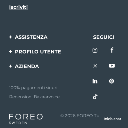
ASSISTENZA
SEGUICI
Contattaci
PROFILO UTENTE
Ordini e spedizioni
Registrazione del
AZIENDA
prodotto
Garanzia e resi
FOREO
Aiuto
FAQ
100% pagamenti sicuri
Affiliazione
Informazioni sulla
Recensioni Bazaarvoice
batteria
Notizie di affiliazione
MYSA
© 2026 FOREO Tutti i diritti
Inizia chat
Rivenditori
riservati