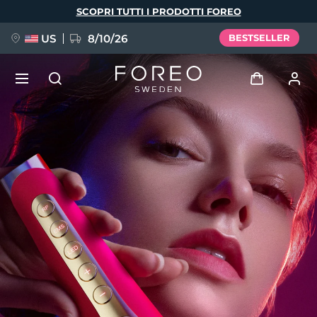
Salta
SCOPRI TUTTI I PRODOTTI FOREO
al
contenuto
principale
US
8/10/26
BESTSELLER
NUOVO
Accedi
Lingua
BREAKING NEWS
Profilo utente
English
Deutsch
Español
I miei dispositivi
FAQ™ Pure Beauty-Tech Elixir
Français
Italiano
Português
I miei ordini
Polski
Svenska
Русский
Türkçe
简体中文
繁體中文
I miei indirizzi
issa™ Teeth Whitening Set
I miei abbonamenti