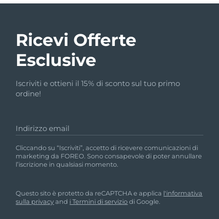
Ricevi Offerte
Esclusive
Iscriviti e ottieni il 15% di sconto sul tuo primo
ordine!
Indirizzo email
Cliccando su “Iscriviti”, accetto di ricevere comunicazioni di
marketing da FOREO. Sono consapevole di poter annullare
l’iscrizione in qualsiasi momento.
Questo sito è protetto da reCAPTCHA e applica
l'informativa
sulla privacy
and
i Termini di servizio
di Google.