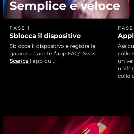
Semplice e veloce
FASE 1
FASE
Sblocca il dispositivo
Appl
Sblocca il dispositivo e registra la
Assicu
garanzia tramite l’app FAQ
Swss.
collo 
TM
Scarica
l’app qui.
un vel
unifor
collo 