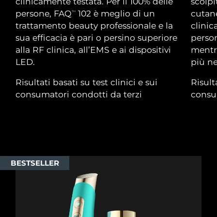
Advanced pore care essentials
clinicamente testata. Per il 100% delle
scolpi
For healthy hair
18% PAP
Israele
Consegna stimata
8/13/26
persone, FAQ
102 è meglio di un
cutane
TM
Cosmetici
Uomini
trattamento beauty professionale e la
clinic
Italia
Consegna stimata
8/9/26
sua efficacia è pari o persino superiore
person
alla RF clinica, all’EMS e ai dispositivi
mentre
Giappone
Consegna stimata
8/12/26
LED.
più ne
Vedi tutto
Jersey
Consegna stimata
8/14/26
Risultati basati su test clinici e sui
Risulta
consumatori condotti da terzi
consum
Kazakistan
Consegna stimata
8/11/26
APP FOREO
Kuwait
Consegna stimata
8/9/26
CHI SIAMO
Lettonia
Consegna stimata
8/9/26
BESTSELLER
Libano
Consegna stimata
8/10/26
Lituania
Consegna stimata
8/9/26
Lussemburgo
Consegna stimata
8/9/26