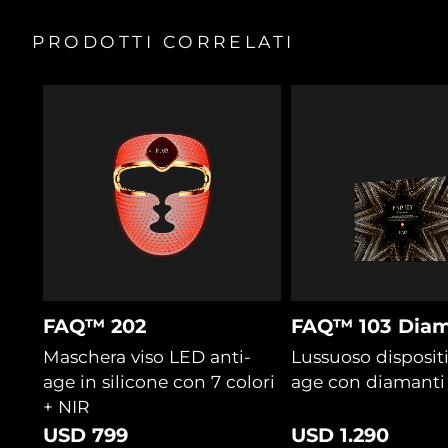
gliding effortlessly without pulling or tugging skin.
General manual
Turchia
Consegna stimata
8/10/26
2-year warranty
PRODOTTI CORRELATI
Emirati Arabi Uniti
Consegna stimata
8/10/26
Regno Unito
Consegna stimata
8/9/26
Stati Uniti
Consegna stimata
8/10/26
Uzbekistan
Consegna stimata
8/14/26
Vietnam
Consegna stimata
8/15/26
FAQ™ 202
FAQ™ 103 Diam
Maschera viso LED anti-
Lussuoso dispositi
age in silicone con 7 colori
age con diamanti
+ NIR
USD 799
USD 1.290