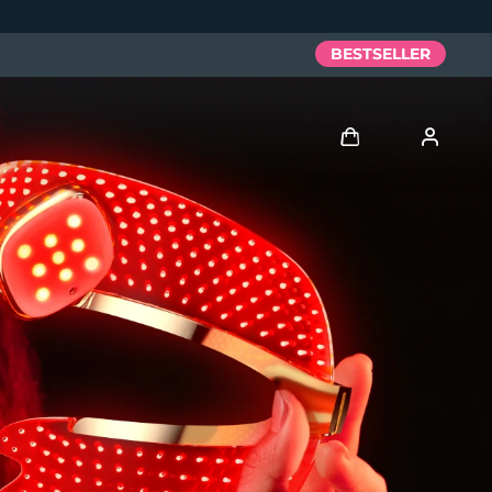
BESTSELLER
Accedi
Profilo utente
I miei dispositivi
I miei ordini
I miei indirizzi
I miei abbonamenti