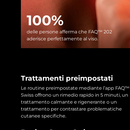
Skincare KIWI™
All acne treatment devices
All revitalizing eye massagers
Serum
issa™ Teeth Whitening Gel
Advanced pore care essentials
For healthy hair
18% PAP
100%
Cosmetici
Uomini
delle persone afferma che FAQ™ 202
aderisce perfettamente al viso.
Vedi tutto
Trattamenti preimpostati
APP FOREO
Le routine preimpostate mediante l’app FAQ™
Swiss offrono un rimedio rapido in 5 minuti, un
CHI SIAMO
trattamento calmante e rigenerante o un
trattamento per contrastare problematiche
cutanee specifiche.