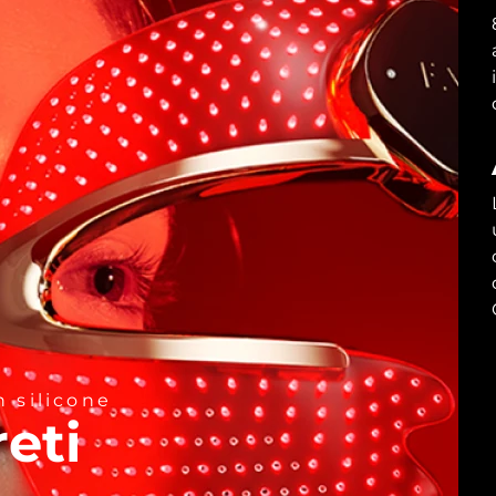
 silicone
reti