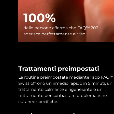
Skincare KIWI™
All acne treatment devices
All revitalizing eye massagers
Serum
issa™ Teeth Whitening Gel
Advanced pore care essentials
For healthy hair
18% PAP
100%
Cosmetici
Uomini
delle persone afferma che FAQ™ 202
aderisce perfettamente al viso.
Vedi tutto
Trattamenti preimpostati
APP FOREO
Le routine preimpostate mediante l’app FAQ™
Swiss offrono un rimedio rapido in 5 minuti, un
CHI SIAMO
trattamento calmante e rigenerante o un
trattamento per contrastare problematiche
cutanee specifiche.