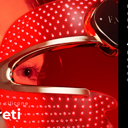
 silicone
reti