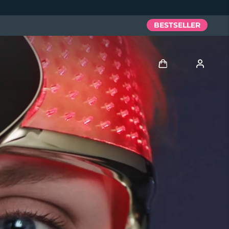
BESTSELLER
Accedi
Profilo utente
I miei dispositivi
I miei ordini
I miei indirizzi
I miei abbonamenti