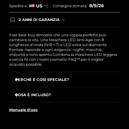
8/9/26
US
Spedire a:
Consegna stimata:
2 ANNI DI GARANZIA
Gli ordini registrati oggi avranno una copertura
completa della garanzia FOREO. Questo significa
che, in caso di difetti nei primi 2 anni dalla data di
Il set best-buy dimostra che una coppia perfetta può
acquisto, FOREO sostituirà il tuo prodotto
cambiare la vita. Una Maschera LED Anti-Age con 8
gratuitamente.
lunghezze d’onda (NIR + 7) e LED extra sul diamante
frontale risponde a ogni esigenza: rughe, macchie,
impurità e tono spento.Combina la maschera LED leggera
e senza fili con i nostri cosmetici FAQ™ per il miglior
acquisto possibile.
PERCHÉ È COSÌ SPECIALE?
Clinicamente testato: riduce le rughe del 32% in appena
2 settimane.
COSA È INCLUSO?
Clinicamente testato: migliora la compattezza e
FAQ™ 202 – Maschera viso LED in silicone
l’elasticità della pelle e riduce le rughe del 32% in
Manuale d'uso
appena 2 settimane.
FAQ™ Red Light Peptide Serum
Riduce l’acne del 48 % e il sebo del 18 % in appena 2
Spray detergente per silicone FAQ™ (60 ml)
settimane.
Custodia espositiva