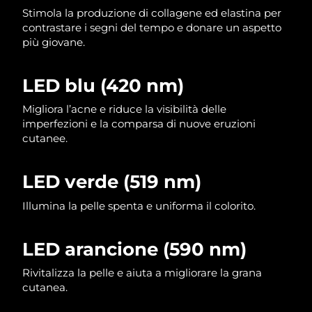
Stimola la produzione di collagene ed elastina per
Filippine
Consegna stimata
8/11/26
contrastare i segni del tempo e donare un aspetto
più giovane.
Polonia
Consegna stimata
8/9/26
Portogallo
Consegna stimata
8/8/26
LED blu (420 nm)
Migliora l’acne e riduce la visibilità delle
Portorico
Consegna stimata
8/10/26
imperfezioni e la comparsa di nuove eruzioni
cutanee.
Qatar
Consegna stimata
8/9/26
Riunione
LED verde (519 nm)
Consegna stimata
8/13/26
Illumina la pelle spenta e uniforma il colorito.
Romania
Consegna stimata
8/8/26
Russia
Consegna stimata
8/16/26
LED arancione (590 nm)
Rivitalizza la pelle e aiuta a migliorare la grana
Arabia Saudita
Consegna stimata
8/9/26
cutanea.
Singapore
Consegna stimata
8/10/26