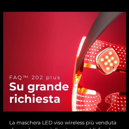
Turchia
Consegna stimata
8/9/26
Emirati Arabi Uniti
Consegna stimata
8/9/26
Regno Unito
Consegna stimata
8/8/26
Stati Uniti
Consegna stimata
8/9/26
Uzbekistan
Consegna stimata
8/13/26
Vietnam
Consegna stimata
8/14/26
FAQ™ 202 plus
Su grande
richiesta
La maschera LED viso wireless più venduta