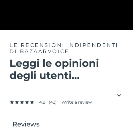
LE RECENSIONI INDIPENDENTI
DI BAZAARVOICE
Leggi le opinioni
degli utenti...
4.8
(42)
Write a review
4.8
out
of
5
stars,
average
rating