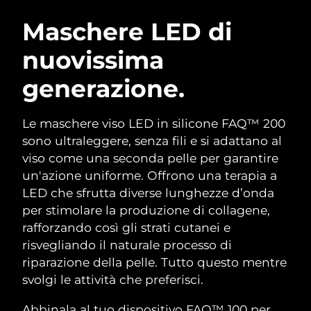
ROUTINE BEAUTY SVEDESI
Austria
Consegna stimata
8/8/26
Maschere LED di
nuovissima
Bahrein
Consegna stimata
8/9/26
generazione.
Detersione viso
Lifting viso
Belgio
Consegna stimata
8/8/26
LUNA™ 4 pacchetto
BEAR™ 2 pacchetto
Bermuda
Consegna stimata
8/14/26
Le maschere viso LED in silicone FAQ™ 200
Anti-aging massage
Microcurrent toning
sono ultraleggere, senza fili e si adattano al
Bosnia ed
viso come una seconda pelle per garantire
Consegna stimata
8/11/26
Idratazione
Igiene orale
Erzegovina
un'azione uniforme. Offrono una terapia a
LUNA™ 4 Plus
BEAR™ 2 go
UFO™ 3 pacchetto
issa™ 4
LED che sfrutta diverse lunghezze d’onda
Massage, LED heating
Microcurrent toning on-the-go
Brunei
Consegna stimata
8/13/26
TRATTAMENTI ANTI-AGE FAQ™
per stimolare la produzione di collagene,
Deep facial hydration
Hybrid silicone sonic toothbrush
rafforzando così gli strati cutanei e
Bulgaria
Consegna stimata
8/8/26
NEW
risvegliando il naturale processo di
LUNA™ 4 Men
BEAR™ 2 eyes & lips
UFO™ 3 LED
issa™ 4 plus
riparazione della pelle. Tutto questo mentre
Canada
For men, anti-aging massage
Microcurrent line smoothing device
Consegna stimata
8/12/26
Near-infrared and red light therapy
svolgi le attività che preferisci.
Smart hybrid silicone sonic toothbrush
device
Anti-age
Trattamenti LED
Cile
Consegna stimata
8/12/26
Abbinala al tuo dispositivo FAQ™ 100 per