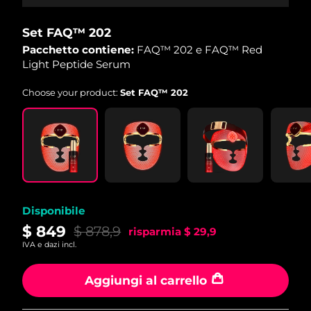
Set FAQ™ 202
Pacchetto contiene:
FAQ™ 202 e FAQ™ Red
Light Peptide Serum
Choose your product:
Set FAQ™ 202
Disponibile
$ 849
$ 878,9
risparmia
$ 29,9
IVA e dazi incl.
Aggiungi al carrello