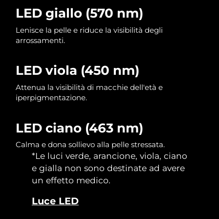
LED giallo (570 nm)
Slovacchia
Consegna stimata
8/8/26
Lenisce la pelle e riduce la visibilità degli
arrossamenti.
Slovenia
Consegna stimata
8/8/26
Sudafrica
Consegna stimata
8/16/26
LED viola (450 nm)
Attenua la visibilità di macchie dell'età e
Corea del Sud
Consegna stimata
8/10/26
iperpigmentazione.
Spagna
Consegna stimata
8/8/26
LED ciano (463 nm)
Svezia
Consegna stimata
8/8/26
Calma e dona sollievo alla pelle stressata.
*Le luci verde, arancione, viola, ciano
Svizzera
Consegna stimata
8/8/26
e gialla non sono destinate ad avere
un effetto medico.
Taiwan
Consegna stimata
8/13/26
Luce LED
Thailandia
Consegna stimata
8/12/26