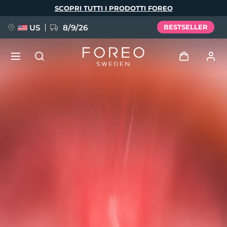
Salta
SCOPRI TUTTI I PRODOTTI FOREO
al
contenuto
principale
US
8/9/26
BESTSELLER
NUOVO
Accedi
Lingua
BREAKING NEWS
Profilo utente
English
Deutsch
Español
I miei dispositivi
FAQ™ Pure Beauty-Tech Elixir
Français
Italiano
Português
I miei ordini
Polski
Svenska
Русский
Türkçe
简体中文
繁體中文
I miei indirizzi
issa™ Teeth Whitening Set
I miei abbonamenti