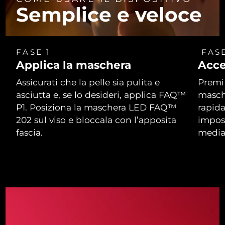
Semplice e veloce
FASE 1
FASE
Applica la maschera
Acce
Assicurati che la pelle sia pulita e
Premi 
asciutta e, se lo desideri, applica FAQ™
masch
P1. Posiziona la maschera LED FAQ™
rapida
202 sul viso e bloccala con l’apposita
impos
fascia.
media