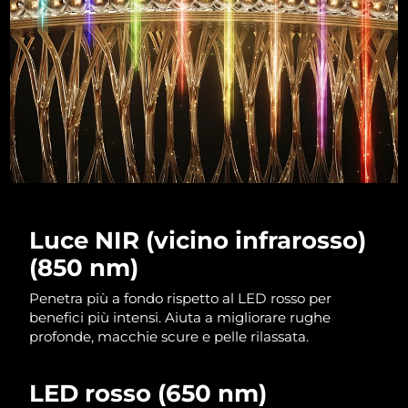
RAS di Macao
Consegna stimata
8/10/26
Malaysia
Consegna stimata
8/11/26
Malta
Consegna stimata
8/8/26
Messico
Consegna stimata
8/12/26
Monaco
Consegna stimata
8/9/26
Luce NIR (vicino infrarosso)
Paesi Bassi
Consegna stimata
8/8/26
(850 nm)
Nuova Zelanda
Penetra più a fondo rispetto al LED rosso per
Consegna stimata
8/8/26
benefici più intensi. Aiuta a migliorare rughe
profonde, macchie scure e pelle rilassata.
Norvegia
Consegna stimata
8/8/26
Oman
Consegna stimata
8/11/26
LED rosso (650 nm)