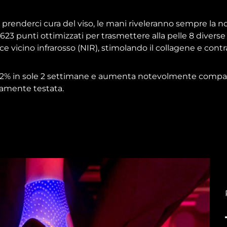
renderci cura del viso, le mani riveleranno sempre la no
 623 punti ottimizzati per trasmettere alla pelle 8 divers
uce vicino infrarosso (NIR), stimolando il collagene e cont
32% in sole 2 settimane e aumenta notevolmente compatt
icamente testata.