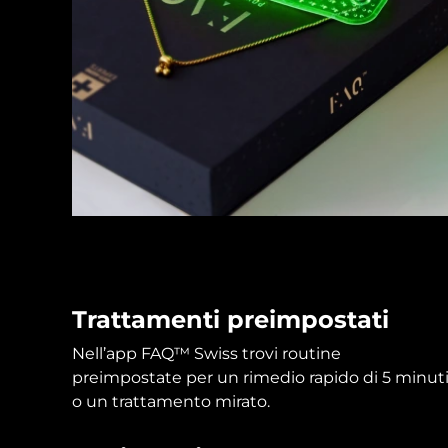
Skincare KIWI™
All acne treatment devices
All revitalizing eye massagers
Serum
issa™ Teeth Whitening Gel
Advanced pore care essentials
For healthy hair
18% PAP
Cosmetici
Uomini
Vedi tutto
APP FOREO
Trattamenti preimpostati
CHI SIAMO
Nell’app FAQ™ Swiss trovi routine
preimpostate per un rimedio rapido di 5 minut
o un trattamento mirato.