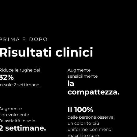
PRIMA E DOPO
Risultati clinici
Riduce le rughe del
Augmente
32%
sensibilmente
la
in sole 2 settimane.
compattezza.
Il 100%
Augmente
notevolmente
delle persone osserva
l’elasticità in sole
un colorito più
2 settimane.
uniforme, con meno
macchie scure.