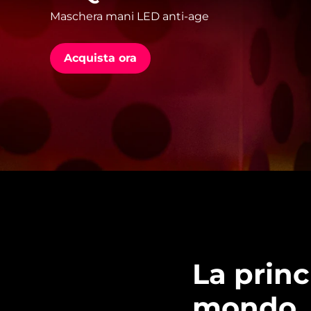
Maschera mani LED anti-age
issa™ Teeth Whitening Set
Acquista ora
FAQ™ Dual LED Panel
POPOLARE
Offerte speciali
Bestseller
La prin
mondo