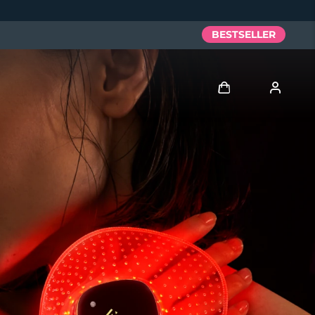
BESTSELLER
Accedi
Profilo utente
I miei dispositivi
I miei ordini
I miei indirizzi
I miei abbonamenti