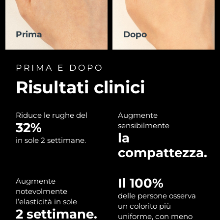
RAS di Macao
Consegna stimata
8/10/26
Prima
Dopo
Malaysia
Consegna stimata
8/11/26
PRIMA E DOPO
Malta
Consegna stimata
8/8/26
Risultati clinici
Messico
Consegna stimata
8/12/26
Monaco
Riduce le rughe del
Augmente
Consegna stimata
8/9/26
32%
sensibilmente
la
Paesi Bassi
Consegna stimata
8/8/26
in sole 2 settimane.
compattezza.
Nuova Zelanda
Consegna stimata
8/8/26
Il 100%
Augmente
Norvegia
Consegna stimata
8/8/26
notevolmente
delle persone osserva
l’elasticità in sole
un colorito più
Oman
Consegna stimata
8/11/26
2 settimane.
uniforme, con meno