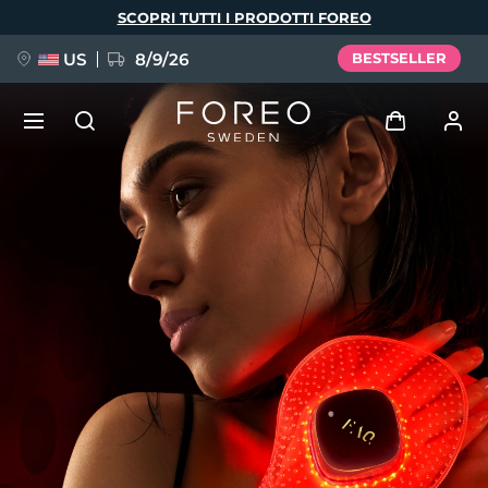
Salta
SCOPRI TUTTI I PRODOTTI FOREO
al
contenuto
principale
US
8/9/26
BESTSELLER
NUOVO
Accedi
Lingua
BREAKING NEWS
Profilo utente
English
Deutsch
Español
I miei dispositivi
FAQ™ Pure Beauty-Tech Elixir
Français
Italiano
Português
I miei ordini
Polski
Svenska
Русский
Türkçe
简体中文
繁體中文
I miei indirizzi
issa™ Teeth Whitening Set
I miei abbonamenti