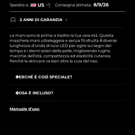
8/9/26
Turchia
US
Spedire a:
Consegna stimata:
Consegna stimata
8/9/26
Emirati Arabi Uniti
Consegna stimata
8/9/26
2 ANNI DI GARANZIA
Gli ordini registrati oggi avranno una copertura
completa della garanzia FOREO. Questo significa
Regno Unito
Consegna stimata
8/8/26
che, in caso di difetti nei primi 2 anni dalla data di
Le mani sono le prime a tradire la tua vera età. Questa
acquisto, FOREO sostituirà il tuo prodotto
maschera mani ultraleggera e senza fili sfrutta 8 diverse
gratuitamente.
lunghezze d’onda di luce LED per agire sui segni del
Stati Uniti
Consegna stimata
8/9/26
tempo e i danni solari della pelle, migliorando rughe,
macchie dell'età, compattezza ed elasticità cutanea.
Perché la skincare va ben oltre la cura del viso.
Uzbekistan
Consegna stimata
8/13/26
Vietnam
Consegna stimata
8/14/26
PERCHÉ È COSÌ SPECIALE?
Riduce le rughe del 32% in sole 2 settimane con
un’efficacia clinicamente testata.
COSA È INCLUSO?
623 punti luminosi distribuiti in modo ottimale
FAQ™ 221
assicurano un’azione uniforme.
Manuale d'uso
Cavo di ricarica USB
100% of users report skin tone is more even, with less
sun spots.
Guida rapida
Muoviti in libertà grazie al design ultraleggero e senza fili
Manuale utente
con catenella regolabile placcata oro.