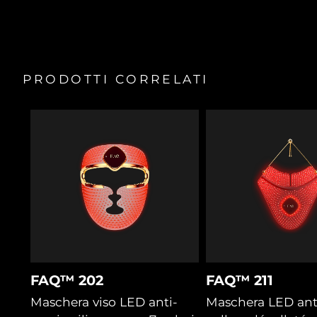
Accedi a trattamenti specifici preimpostati all’interno
dell’app FAQ™ Swiss.
Offre un trattamento personalizzato con 8 colori di luce
LED e 2 routine preimpostate sull’app.
PRODOTTI CORRELATI
FAQ™ 202
FAQ™ 211
Maschera viso LED anti-
Maschera LED ant