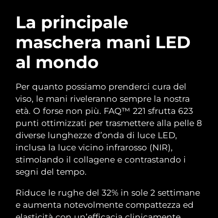
ROUTINE BEAUTY SVEDESI
Austria
Consegna stimata
8/8/26
La principale
maschera mani LED
Bahrein
Consegna stimata
8/9/26
al mondo
Detersione viso
Lifting viso
Belgio
Consegna stimata
8/8/26
LUNA™ 4 pacchetto
BEAR™ 2 pacchetto
Bermuda
Consegna stimata
8/14/26
Per quanto possiamo prenderci cura del
Anti-aging massage
Microcurrent toning
viso, le mani riveleranno sempre la nostra
Bosnia ed
età. O forse non più. FAQ™ 221 sfrutta 623
Consegna stimata
8/11/26
Idratazione
Igiene orale
Erzegovina
punti ottimizzati per trasmettere alla pelle 8
LUNA™ 4 Plus
BEAR™ 2 go
UFO™ 3 pacchetto
issa™ 4
diverse lunghezze d’onda di luce LED,
Massage, LED heating
Microcurrent toning on-the-go
Brunei
Consegna stimata
8/13/26
TRATTAMENTI ANTI-AGE FAQ™
inclusa la luce vicino infrarosso (NIR),
Deep facial hydration
Hybrid silicone sonic toothbrush
stimolando il collagene e contrastando i
Bulgaria
Consegna stimata
8/8/26
NEW
segni del tempo.
LUNA™ 4 Men
BEAR™ 2 eyes & lips
UFO™ 3 LED
issa™ 4 plus
Canada
For men, anti-aging massage
Microcurrent line smoothing device
Consegna stimata
8/12/26
Riduce le rughe del 32% in sole 2 settimane
Near-infrared and red light therapy
Smart hybrid silicone sonic toothbrush
device
Anti-age
Trattamenti LED
e aumenta notevolmente compattezza ed
Cile
Consegna stimata
8/12/26
elasticità con un’efficacia clinicamente