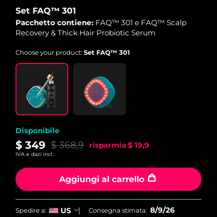
Set FAQ™ 301
RAS di Macao
Pacchetto contiene:
FAQ™ 301 e FAQ™ Scalp
Consegna stimata
8/10/26
Recovery & Thick Hair Probiotic Serum
Malaysia
Consegna stimata
8/11/26
Choose your product:
Set FAQ™ 301
Malta
Consegna stimata
8/8/26
Messico
Consegna stimata
8/12/26
Monaco
Consegna stimata
8/9/26
Disponibile
Paesi Bassi
Consegna stimata
8/8/26
$ 349
$ 368,9
risparmia
$ 19,9
IVA e dazi incl.
Nuova Zelanda
Consegna stimata
8/8/26
Aggiungi al carrello
Norvegia
Consegna stimata
8/8/26
Oman
Consegna stimata
8/11/26
8/9/26
US
Spedire a:
Consegna stimata: