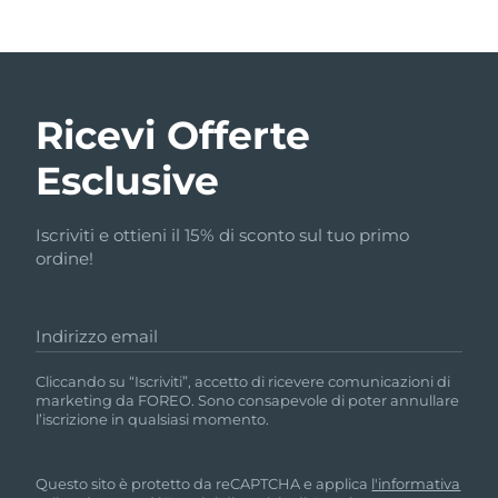
Ricevi Offerte
Esclusive
Iscriviti e ottieni il 15% di sconto sul tuo primo
ordine!
Indirizzo email
Cliccando su “Iscriviti”, accetto di ricevere comunicazioni di
marketing da FOREO. Sono consapevole di poter annullare
l’iscrizione in qualsiasi momento.
Questo sito è protetto da reCAPTCHA e applica
l'informativa