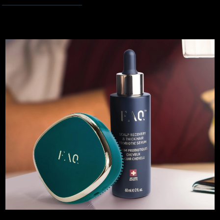
Turchia
Consegna stimata
8/9/26
Emirati Arabi Uniti
Consegna stimata
8/9/26
Regno Unito
Consegna stimata
8/8/26
Stati Uniti
Consegna stimata
8/9/26
Uzbekistan
Consegna stimata
8/13/26
Vietnam
Consegna stimata
8/14/26