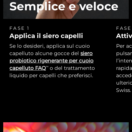
Semplice e veloce
FASE 1
FASE
Applica il siero capelli
Attiv
Se lo desideri, applica sul cuoio
Per ac
capelluto alcune gocce del
siero
pulsan
probiotico rigenerante per cuoio
l’inte
capelluto FAQ
o del trattamento
rapida
TM
liquido per capelli che preferisci.
accede
ulteri
Swiss