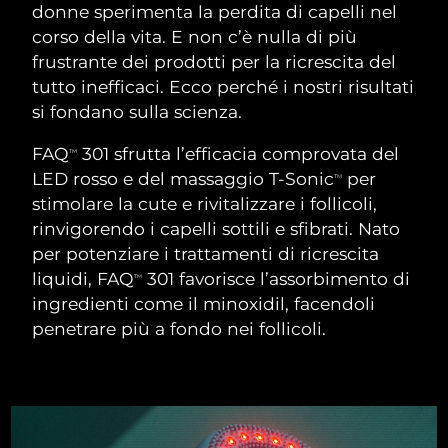
ROUTINE BEAUTY SVEDESI
donne sperimenta la perdita di capelli nel
Austria
Consegna stimata
8/8/26
corso della vita. E non c’è nulla di più
frustrante dei prodotti per la ricrescita del
Bahrein
Consegna stimata
8/9/26
tutto inefficaci. Ecco perché i nostri risultati
si fondano sulla scienza.
Detersione viso
Lifting viso
Belgio
Consegna stimata
8/8/26
FAQ
301 sfrutta l’efficacia comprovata del
LUNA™ 4 pacchetto
BEAR™ 2 pacchetto
TM
Bermuda
Consegna stimata
8/14/26
LED rosso e del massaggio T-Sonic
per
Anti-aging massage
Microcurrent toning
TM
stimolare la cute e rivitalizzare i follicoli,
Bosnia ed
rinvigorendo i capelli sottili e sfibrati. Nato
Consegna stimata
8/11/26
Idratazione
Igiene orale
Erzegovina
per potenziare i trattamenti di ricrescita
LUNA™ 4 Plus
BEAR™ 2 go
UFO™ 3 pacchetto
issa™ 4
liquidi, FAQ
301 favorisce l’assorbimento di
TM
Massage, LED heating
Microcurrent toning on-the-go
Brunei
Consegna stimata
8/13/26
TRATTAMENTI ANTI-AGE FAQ™
ingredienti come il minoxidil, facendoli
Deep facial hydration
Hybrid silicone sonic toothbrush
penetrare più a fondo nei follicoli.
Bulgaria
Consegna stimata
8/8/26
NEW
LUNA™ 4 Men
BEAR™ 2 eyes & lips
UFO™ 3 LED
issa™ 4 plus
Canada
For men, anti-aging massage
Microcurrent line smoothing device
Consegna stimata
8/12/26
Near-infrared and red light therapy
Smart hybrid silicone sonic toothbrush
device
Anti-age
Trattamenti LED
Cile
Consegna stimata
8/12/26