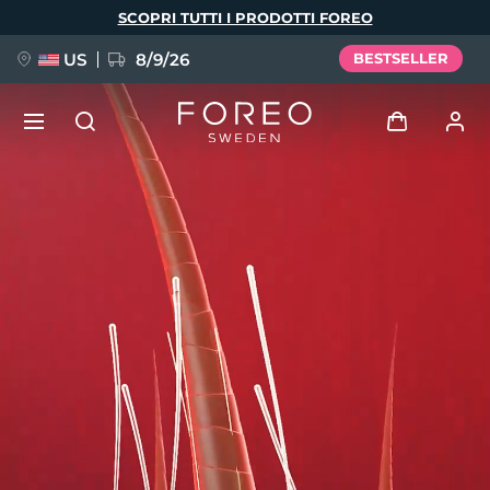
Salta
SCOPRI TUTTI I PRODOTTI FOREO
al
contenuto
principale
US
8/9/26
BESTSELLER
NUOVO
Accedi
Lingua
BREAKING NEWS
Profilo utente
English
Deutsch
Español
I miei dispositivi
FAQ™ Pure Beauty-Tech Elixir
Français
Italiano
Português
I miei ordini
Polski
Svenska
Русский
Türkçe
简体中文
繁體中文
I miei indirizzi
issa™ Teeth Whitening Set
I miei abbonamenti