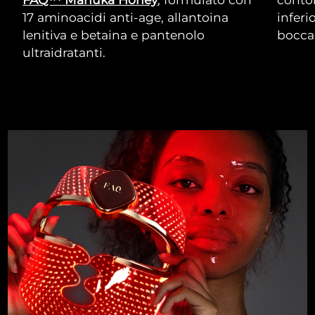
17 aminoacidi anti-age, allantoina
inferi
lenitiva e betaina e pantenolo
bocca
ultraidratanti.