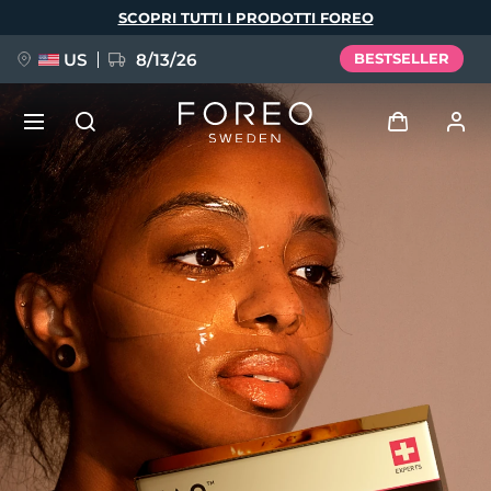
Salta
SCOPRI TUTTI I PRODOTTI FOREO
al
contenuto
principale
US
8/13/26
BESTSELLER
NUOVO
Accedi
Lingua
BREAKING NEWS
Profilo utente
English
Deutsch
Español
I miei dispositivi
FAQ™ Pure Beauty-Tech Elixir
Français
Italiano
Português
I miei ordini
Polski
Svenska
Русский
Türkçe
简体中文
繁體中文
I miei indirizzi
issa™ Teeth Whitening Set
I miei abbonamenti