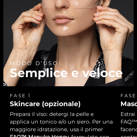
Turchia
Consegna stimata
8/13/26
Emirati Arabi Uniti
Consegna stimata
8/13/26
Regno Unito
Consegna stimata
8/12/26
Stati Uniti
Consegna stimata
8/13/26
Uzbekistan
MODO D’USO
Consegna stimata
8/17/26
Semplice e veloce
Vietnam
Consegna stimata
8/18/26
FASE 1
FASE
Skincare (opzionale)
Masc
Prepara il viso: detergi la pelle e
Estrai
applica un tonico e/o un siero. Per una
FAQ™. 
maggiore idratazione, usa il primer
facend
FAQ™ Manuka Honey
, formulato con
contor