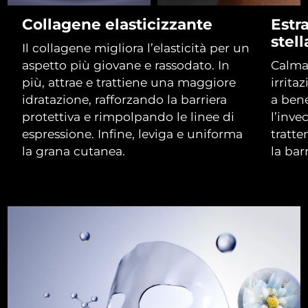
Collagene elasticizzante
Estra
RAS di Macao
Consegna stimata
8/14/26
stell
Il collagene migliora l’elasticità per un
Malaysia
aspetto più giovane e rassodato. In
Calma 
Consegna stimata
8/15/26
più, attrae e trattiene una maggiore
irritaz
Malta
Consegna stimata
8/12/26
idratazione, rafforzando la barriera
a bene
protettiva e rimpolpando le linee di
l’inve
Messico
Consegna stimata
8/16/26
espressione. Infine, leviga e uniforma
tratte
la grana cutanea.
la bar
Monaco
Consegna stimata
8/13/26
Paesi Bassi
Consegna stimata
8/12/26
Nuova Zelanda
Consegna stimata
8/12/26
Norvegia
Consegna stimata
8/12/26
Oman
Consegna stimata
8/15/26