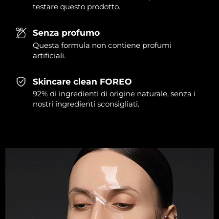
testare questo prodotto.
Slovacchia
Consegna stimata
8/12/26
Senza profumo
Slovenia
Consegna stimata
8/12/26
Questa formula non contiene profumi
artificiali.
Sudafrica
Consegna stimata
8/20/26
Skincare clean FOREO
Corea del Sud
Consegna stimata
8/14/26
92% di ingredienti di origine naturale, senza i
nostri ingredienti sconsigliati.
Spagna
Consegna stimata
8/12/26
Svezia
Consegna stimata
8/12/26
Svizzera
Consegna stimata
8/12/26
Taiwan
Consegna stimata
8/17/26
Thailandia
Consegna stimata
8/16/26