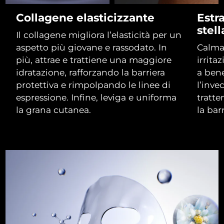
Collagene elasticizzante
Estra
RAS di Macao
Consegna stimata
8/14/26
stell
Il collagene migliora l’elasticità per un
Malaysia
aspetto più giovane e rassodato. In
Calma 
Consegna stimata
8/15/26
più, attrae e trattiene una maggiore
irritaz
Malta
Consegna stimata
8/12/26
idratazione, rafforzando la barriera
a bene
protettiva e rimpolpando le linee di
l’inve
Messico
Consegna stimata
8/16/26
espressione. Infine, leviga e uniforma
tratte
la grana cutanea.
la bar
Monaco
Consegna stimata
8/13/26
Paesi Bassi
Consegna stimata
8/12/26
Nuova Zelanda
Consegna stimata
8/12/26
Norvegia
Consegna stimata
8/12/26
Oman
Consegna stimata
8/15/26