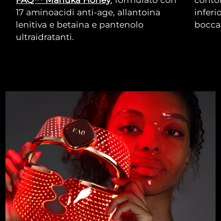
17 aminoacidi anti-age, allantoina
inferi
lenitiva e betaina e pantenolo
bocca
ultraidratanti.