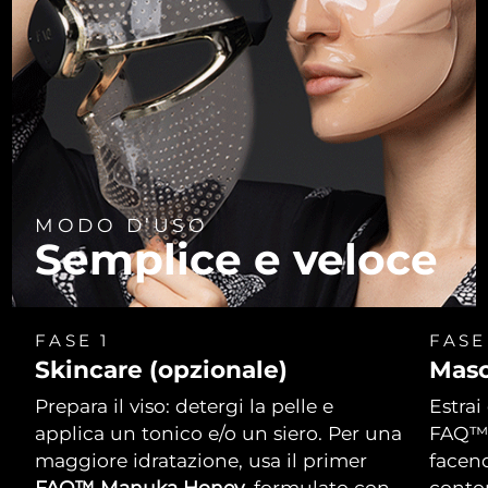
Turchia
Consegna stimata
8/13/26
Emirati Arabi Uniti
Consegna stimata
8/13/26
Regno Unito
Consegna stimata
8/12/26
Stati Uniti
Consegna stimata
8/13/26
Uzbekistan
MODO D’USO
Consegna stimata
8/17/26
Semplice e veloce
Vietnam
Consegna stimata
8/18/26
FASE 1
FASE
Skincare (opzionale)
Masc
Prepara il viso: detergi la pelle e
Estrai
applica un tonico e/o un siero. Per una
FAQ™. 
maggiore idratazione, usa il primer
facend
FAQ™ Manuka Honey
, formulato con
contor