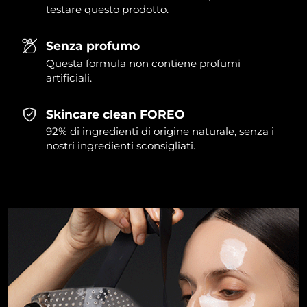
testare questo prodotto.
Slovacchia
Consegna stimata
8/12/26
Senza profumo
Slovenia
Consegna stimata
8/12/26
Questa formula non contiene profumi
artificiali.
Sudafrica
Consegna stimata
8/20/26
Skincare clean FOREO
Corea del Sud
Consegna stimata
8/14/26
92% di ingredienti di origine naturale, senza i
nostri ingredienti sconsigliati.
Spagna
Consegna stimata
8/12/26
Svezia
Consegna stimata
8/12/26
Svizzera
Consegna stimata
8/12/26
Taiwan
Consegna stimata
8/17/26
Thailandia
Consegna stimata
8/16/26