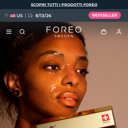
Salta
SCOPRI TUTTI I PRODOTTI FOREO
al
contenuto
principale
US
8/13/26
BESTSELLER
NUOVO
Accedi
Lingua
BREAKING NEWS
Profilo utente
English
Deutsch
Español
I miei dispositivi
FAQ™ Pure Beauty-Tech Elixir
Français
Italiano
Português
I miei ordini
Polski
Svenska
Русский
Türkçe
简体中文
繁體中文
I miei indirizzi
issa™ Teeth Whitening Set
I miei abbonamenti