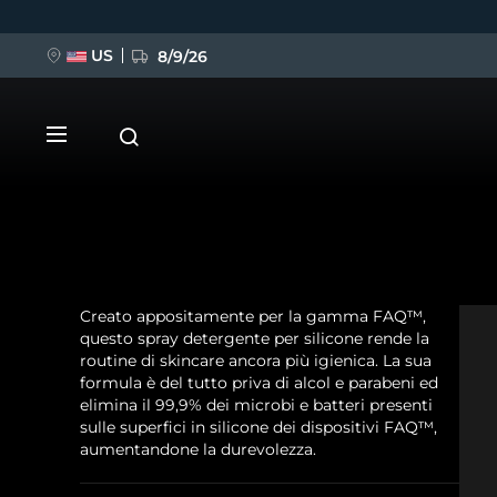
US
8/9/26
Salta
al
contenuto
principale
Creato appositamente per la gamma FAQ™,
NUOVO
questo spray detergente per silicone rende la
routine di skincare ancora più igienica. La sua
BREAKING NEWS
formula è del tutto priva di alcol e parabeni ed
elimina il 99,9% dei microbi e batteri presenti
sulle superfici in silicone dei dispositivi FAQ™,
FAQ™ Pure Beauty-Tech Elixir
aumentandone la durevolezza.