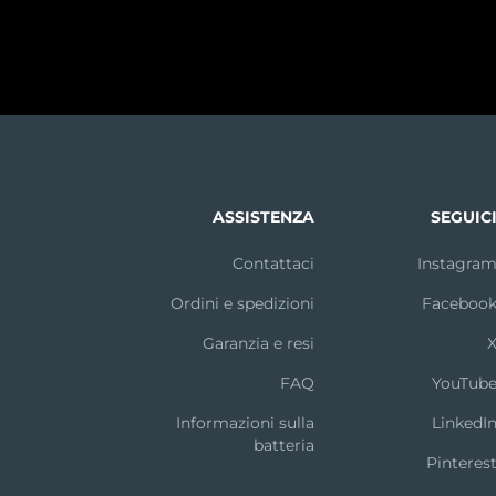
ASSISTENZA
SEGUIC
Contattaci
Instagra
Ordini e spedizioni
Faceboo
Garanzia e resi
FAQ
YouTub
Informazioni sulla
LinkedI
batteria
Pinteres