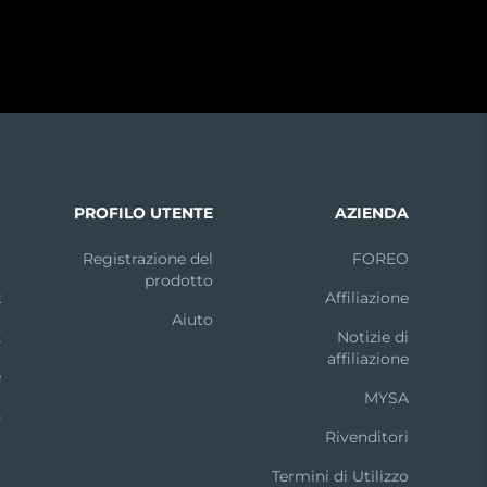
I
PROFILO UTENTE
AZIENDA
m
Registrazione del
FOREO
prodotto
k
Affiliazione
Aiuto
X
Notizie di
affiliazione
e
MYSA
n
Rivenditori
t
Termini di Utilizzo