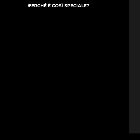
PERCHÉ È COSÌ SPECIALE?
Elimina il 99,9% di microbi e batteri per
issa™ Teeth Whitening Set
preservare l’igiene del dispositivo.
Formula priva di alcol e parabeni per
un’azione sicura e delicata.
Facile da usare, ad azione rapida e con un
FAQ™ Dual LED Panel
formato compatto per seguirti ovunque,
anche in viaggio.
POPOLARE
Offerte speciali
Bestseller