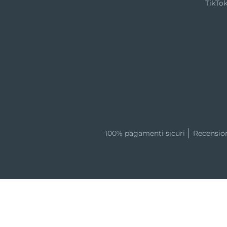
TikTo
100% pagamenti sicuri
Recensio