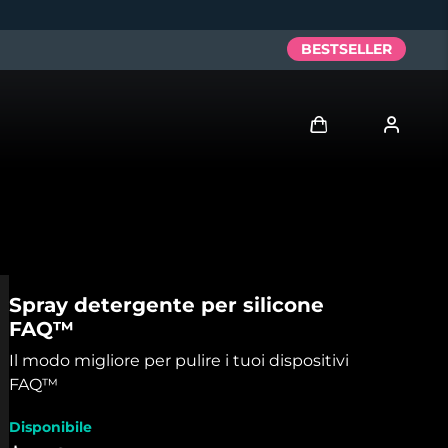
BESTSELLER
Accedi
Profilo utente
I miei dispositivi
Spray detergente per silicone
FAQ™
I miei ordini
Il modo migliore per pulire i tuoi dispositivi
I miei indirizzi
FAQ™
Disponibile
I miei abbonamenti