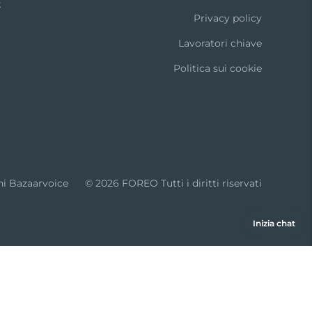
k
Privacy policy
Lavoratori chiave
Politica sui cookie
ni Bazaarvoice
© 2026 FOREO Tutti i diritti riservati
Inizia chat