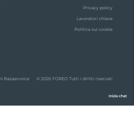
k
Privacy policy
Lavoratori chiave
Politica sui cookie
ni Bazaarvoice
© 2026 FOREO Tutti i diritti riservati
Inizia chat