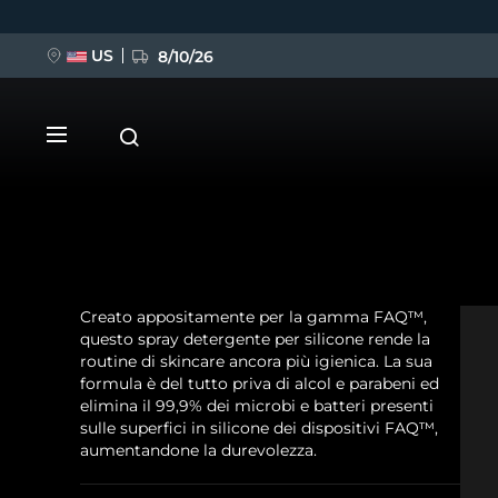
US
8/10/26
Salta
al
contenuto
principale
Creato appositamente per la gamma FAQ™,
NUOVO
questo spray detergente per silicone rende la
routine di skincare ancora più igienica. La sua
BREAKING NEWS
formula è del tutto priva di alcol e parabeni ed
elimina il 99,9% dei microbi e batteri presenti
sulle superfici in silicone dei dispositivi FAQ™,
FAQ™ Pure Beauty-Tech Elixir
aumentandone la durevolezza.