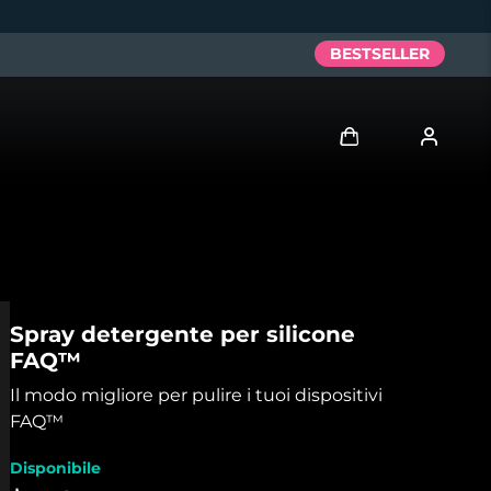
BESTSELLER
Accedi
Profilo utente
I miei dispositivi
Spray detergente per silicone
FAQ™
I miei ordini
Il modo migliore per pulire i tuoi dispositivi
I miei indirizzi
FAQ™
Disponibile
I miei abbonamenti