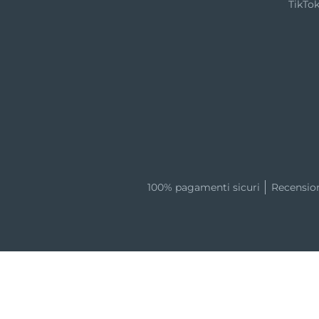
TikTo
100% pagamenti sicuri
Recensio