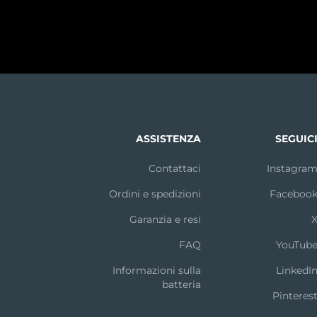
ASSISTENZA
SEGUIC
Contattaci
Instagra
Ordini e spedizioni
Faceboo
Garanzia e resi
FAQ
YouTub
Informazioni sulla
LinkedI
batteria
Pinteres