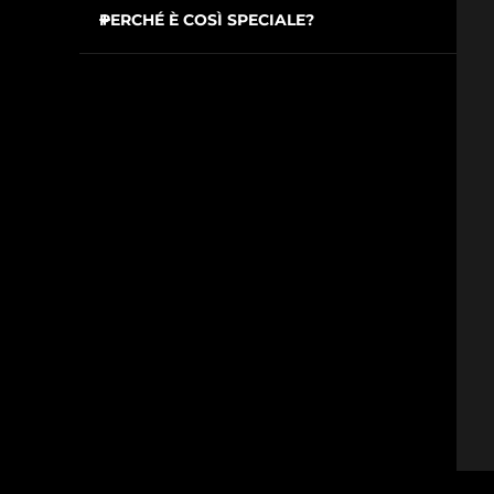
PERCHÉ È COSÌ SPECIALE?
Elimina il 99,9% di microbi e batteri per
issa™ Teeth Whitening Set
preservare l’igiene del dispositivo.
Formula priva di alcol e parabeni per
un’azione sicura e delicata.
Facile da usare, ad azione rapida e con un
FAQ™ Dual LED Panel
formato compatto per seguirti ovunque,
anche in viaggio.
POPOLARE
Offerte speciali
Bestseller