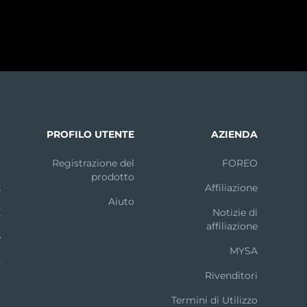
I
PROFILO UTENTE
AZIENDA
m
Registrazione del
FOREO
prodotto
k
Affiliazione
Aiuto
X
Notizie di
affiliazione
e
MYSA
n
Rivenditori
t
Termini di Utilizzo