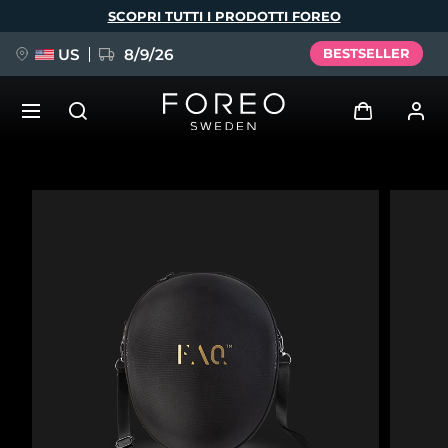
Salta
SCOPRI TUTTI I PRODOTTI FOREO
al
contenuto
principale
US
8/9/26
BESTSELLER
NUOVO
Accedi
Lingua
BREAKING NEWS
Profilo utente
English
Deutsch
Español
I miei dispositivi
FAQ™ Pure Beauty-Tech Elixir
Français
Italiano
Português
I miei ordini
Polski
Svenska
Русский
Türkçe
简体中文
繁體中文
I miei indirizzi
issa™ Teeth Whitening Set
I miei abbonamenti