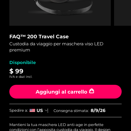
Paese di spedizione
Stati Uniti
Consegna stimata
09.08.2026
FAQ™ Dual LED Panel
Regno Unito
Consegna stimata
08.08.2026
FAQ™ 200 Travel Case
Custodia da viaggio per maschera viso LED
POPOLARE
Spagna
Consegna stimata
08.08.2026
premium
Australia
Consegna stimata
11.08.2026
Disponibile
$ 99
Francia
Consegna stimata
08.08.2026
IVA e dazi incl.
Offerte speciali
Bestseller
Germania
Consegna stimata
08.08.2026
Aggiungi al carrello
Canada
Consegna stimata
12.08.2026
8/9/26
US
Spedire a:
Consegna stimata:
Terapia a luce rossa
Mantieni la tua maschera LED anti-age in perfette
Australia
Consegna stimata
11.08.2026
condizioni con l’apposita custodia da viaggio. Il design