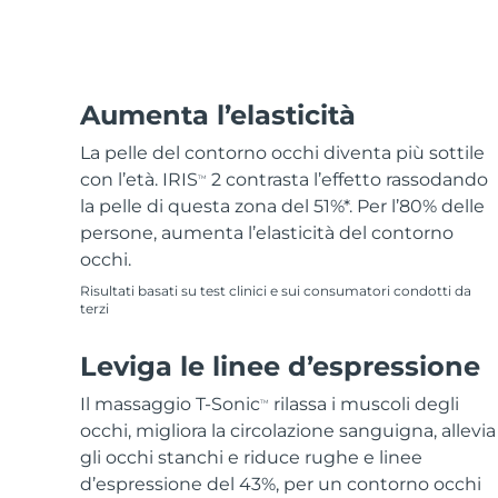
Epilazione
Skincare FAQ™
Cura del corpo
Skincare FAQ™
FAQ™ prodotti
FAQ™ skincare
All FAQ™ skincare
All FAQ™ skincare
PEACH™ 2 Pro Max
BEAR™ 2 body
All hair treatments
All FAQ™ skincare
Professional IPL hair removal device
Microcurrent body toning
Trattamento anti-
FAQ™ prodotti
Aumenta l’elasticità
FAQ™ prodotti
acne
FAQ™ products
Contorno occhi
All anti-aging treatments
All LED treatments
PEACH™ 2
LUNA™ 4 body
La pelle del contorno occhi diventa più sottile
All toning treatments
ESPADA™ 2 plus
BEAR™ 2 eyes & lips
IPL hair removal
Massaging body brush
con l’età. IRIS
2 contrasta l’effetto rassodando
TM
Recurring acne LED therapy
Microcurrent line smoothing device
la pelle di questa zona del 51%*. Per l’80% delle
persone, aumenta l’elasticità del contorno
PEACH™ 2 go
Siero SUPERCHARGED™
Cura dei capelli
Cura dei pori
occhi.
ESPADA™ 2
IRIS™ 2
Travel-friendly IPL hair removal
Firming body serum
LUNA™ 4 hair
Risultati basati su test clinici e sui consumatori condotti da
KIWI™ derma
Acne treatment device
Rejuvenating eye massager
NEW
terzi
2-in-1 LED scalp massager
Diamond microdermabrasion .
PEACH™ Cooling Prep Gel
Sbiancamento
Leviga le linee d’espressione
ESPADA™ Blemish Solution
Skincare per contorno occhi
dentale
Cooling IPL hair removal gel
FLIP™ play advanced
KIWI™
Concentrated acne gel
Advanced eye care treatment
Il massaggio T-Sonic
rilassa i muscoli degli
TM
issa™ Teeth Whitening Set
LED light hairbrush
Blackhead remover
occhi, migliora la circolazione sanguigna, allevia
Dual LED + sonic device & 18% PAP gel
gli occhi stanchi e riduce rughe e linee
DI PIÙ
Dispositivi ESPADA™
Dispositivi per contorno occhi
d’espressione del 43%, per un contorno occhi
LUNA™ Dual-Peptide Scalp