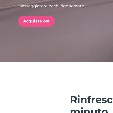
Massaggiatore occhi rigenerante
issa™ Teeth Whitening Set
Acquista ora
FAQ™ Dual LED Panel
POPOLARE
Offerte speciali
Bestseller
Rinfresc
minuto.