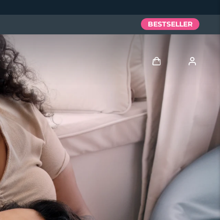
BESTSELLER
Accedi
Profilo utente
I miei dispositivi
I miei ordini
I miei indirizzi
I miei abbonamenti