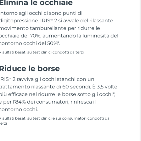
Elimina le occhiaie
Intorno agli occhi ci sono punti di
digitopressione. IRIS
2 si avvale del rilassante
TM
movimento tamburellante per ridurre le
occhiaie del 70%, aumentando la luminosità del
contorno occhi del 50%*.
Risultati basati su test clinici condotti da terzi
Riduce le borse
IRIS
2 ravviva gli occhi stanchi con un
TM
trattamento rilassante di 60 secondi. È 3,5 volte
più efficace nel ridurre le borse sotto gli occhi*,
e per l’84% dei consumatori, rinfresca il
contorno occhi.
Risultati basati su test clinici e sui consumatori condotti da
terzi