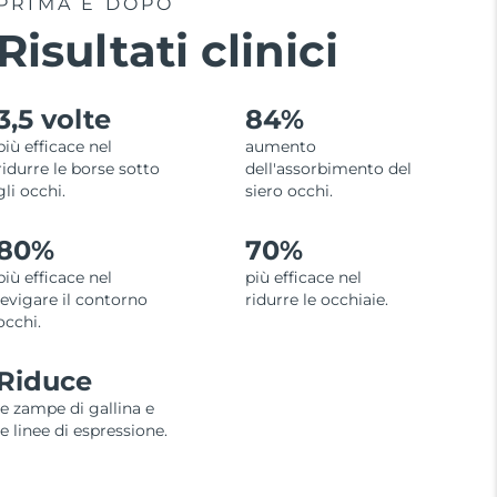
PRIMA E DOPO
Risultati clinici
3,5 volte
84%
più efficace nel
aumento
ridurre le borse sotto
dell'assorbimento del
gli occhi.
siero occhi.
80%
70%
più efficace nel
più efficace nel
levigare il contorno
ridurre le occhiaie.
occhi.
Riduce
le zampe di gallina e
le linee di espressione.