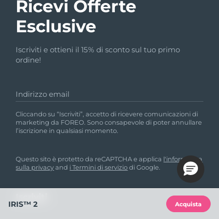
Ricevi Offerte
Esclusive
Iscriviti e ottieni il 15% di sconto sul tuo primo
ordine!
Indirizzo email
Cliccando su “Iscriviti”, accetto di ricevere comunicazioni di
marketing da FOREO. Sono consapevole di poter annullare
l’iscrizione in qualsiasi momento.
Questo sito è protetto da reCAPTCHA e applica
l'informativa
sulla privacy
and
i Termini di servizio
di Google.
IRIS™ 2
Acquista