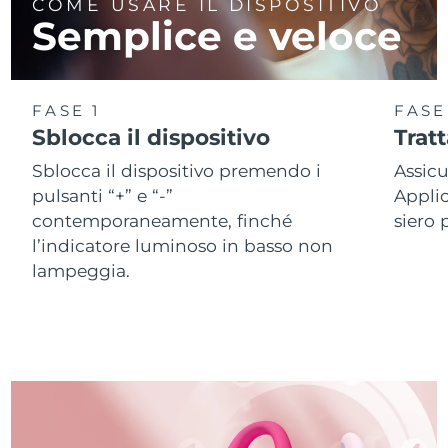
COME USARE IL DISPOSITIVO
Semplice e veloce
FASE 1
FASE
Sblocca il dispositivo
Trat
Sblocca il dispositivo premendo i
Assicu
pulsanti “+” e “-”
Applic
contemporaneamente, finché
siero 
l’indicatore luminoso in basso non
lampeggia.