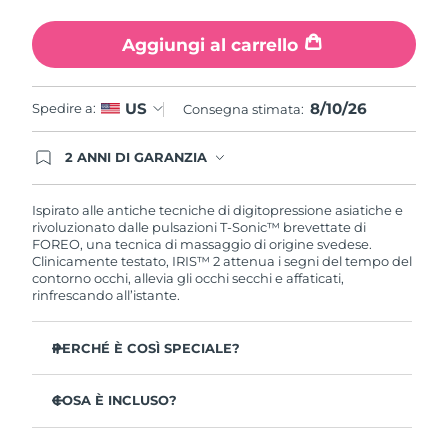
Turchia
Consegna stimata
8/10/26
Aggiungi al carrello
Emirati Arabi Uniti
Consegna stimata
8/10/26
8/10/26
US
Spedire a:
Regno Unito
Consegna stimata:
Consegna stimata
8/9/26
Stati Uniti
2 ANNI DI GARANZIA
Consegna stimata
8/10/26
Gli ordini registrati oggi avranno una copertura
completa della garanzia FOREO. Questo significa
Uzbekistan
Consegna stimata
8/14/26
che, in caso di difetti nei primi 2 anni dalla data di
Ispirato alle antiche tecniche di digitopressione asiatiche e
acquisto, FOREO sostituirà il tuo prodotto
rivoluzionato dalle pulsazioni T-Sonic™ brevettate di
gratuitamente.
FOREO, una tecnica di massaggio di origine svedese.
Vietnam
Consegna stimata
8/15/26
Clinicamente testato, IRIS™ 2 attenua i segni del tempo del
contorno occhi, allevia gli occhi secchi e affaticati,
rinfrescando all’istante.
PERCHÉ È COSÌ SPECIALE?
Approvato dagli oftalmologi come trattamento sicuro
ed efficace per il contorno occhi.
COSA È INCLUSO?
3,5 volte più efficace nel ridurre le borse sotto gli occhi*
IRIS
2
™