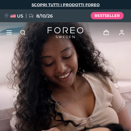
Salta
SCOPRI TUTTI I PRODOTTI FOREO
al
contenuto
principale
US
8/10/26
BESTSELLER
NUOVO
Accedi
Lingua
BREAKING NEWS
Profilo utente
English
Deutsch
Español
I miei dispositivi
FAQ™ Pure Beauty-Tech Elixir
Français
Italiano
Português
I miei ordini
Polski
Svenska
Русский
Türkçe
简体中文
繁體中文
I miei indirizzi
issa™ Teeth Whitening Set
I miei abbonamenti