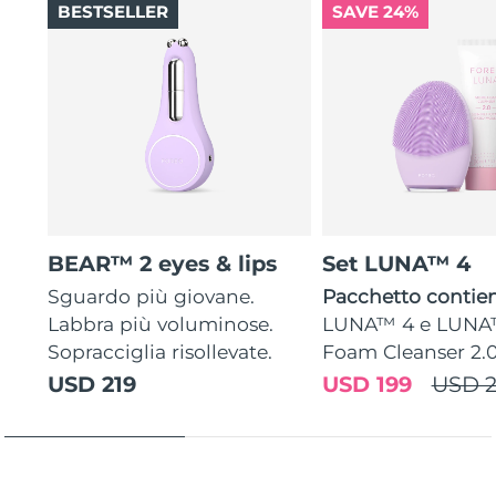
BESTSELLER
SAVE 24%
BEAR™ 2 eyes & lips
Set LUNA™ 4
Sguardo più giovane.
Pacchetto contien
Labbra più voluminose.
LUNA™ 4 e LUNA
Sopracciglia risollevate.
Foam Cleanser 2.
USD 219
USD 199
USD 2