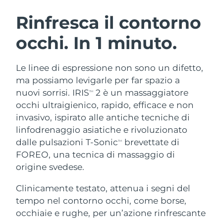
ROUTINE BEAUTY SVEDESI
Austria
Consegna stimata
8/9/26
Rinfresca il contorno
occhi. In 1 minuto.
Bahrein
Consegna stimata
8/10/26
Detersione viso
Lifting viso
Belgio
Consegna stimata
8/9/26
Le linee di espressione non sono un difetto,
LUNA™ 4 pacchetto
BEAR™ 2 pacchetto
ma possiamo levigarle per far spazio a
Bermuda
Consegna stimata
8/15/26
Anti-aging massage
Microcurrent toning
nuovi sorrisi. IRIS
2 è un massaggiatore
TM
occhi ultraigienico, rapido, efficace e non
Bosnia ed
Consegna stimata
8/12/26
invasivo, ispirato alle antiche tecniche di
Idratazione
Igiene orale
Erzegovina
LUNA™ 4 Plus
BEAR™ 2 go
linfodrenaggio asiatiche e rivoluzionato
UFO™ 3 pacchetto
issa™ 4
Massage, LED heating
Microcurrent toning on-the-go
dalle pulsazioni T-Sonic
brevettate di
Brunei
Consegna stimata
8/14/26
TM
TRATTAMENTI ANTI-AGE FAQ™
Deep facial hydration
Hybrid silicone sonic toothbrush
FOREO, una tecnica di massaggio di
Bulgaria
origine svedese.
Consegna stimata
8/9/26
NEW
LUNA™ 4 Men
BEAR™ 2 eyes & lips
UFO™ 3 LED
issa™ 4 plus
Clinicamente testato, attenua i segni del
Canada
For men, anti-aging massage
Microcurrent line smoothing device
Consegna stimata
8/13/26
Near-infrared and red light therapy
tempo nel contorno occhi, come borse,
Smart hybrid silicone sonic toothbrush
device
Anti-age
Trattamenti LED
Cile
occhiaie e rughe, per un’azione rinfrescante
Consegna stimata
8/13/26