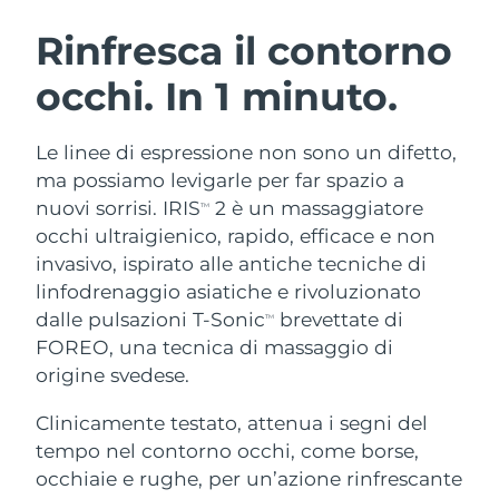
ROUTINE BEAUTY SVEDESI
Austria
Consegna stimata
8/9/26
Rinfresca il contorno
occhi. In 1 minuto.
Bahrein
Consegna stimata
8/10/26
Detersione viso
Lifting viso
Belgio
Consegna stimata
8/9/26
Le linee di espressione non sono un difetto,
LUNA™ 4 pacchetto
BEAR™ 2 pacchetto
ma possiamo levigarle per far spazio a
Bermuda
Consegna stimata
8/15/26
Anti-aging massage
Microcurrent toning
nuovi sorrisi. IRIS
2 è un massaggiatore
TM
occhi ultraigienico, rapido, efficace e non
Bosnia ed
Consegna stimata
8/12/26
invasivo, ispirato alle antiche tecniche di
Idratazione
Igiene orale
Erzegovina
LUNA™ 4 Plus
BEAR™ 2 go
linfodrenaggio asiatiche e rivoluzionato
UFO™ 3 pacchetto
issa™ 4
Massage, LED heating
Microcurrent toning on-the-go
dalle pulsazioni T-Sonic
brevettate di
Brunei
Consegna stimata
8/14/26
TM
TRATTAMENTI ANTI-AGE FAQ™
Deep facial hydration
Hybrid silicone sonic toothbrush
FOREO, una tecnica di massaggio di
Bulgaria
origine svedese.
Consegna stimata
8/9/26
NEW
LUNA™ 4 Men
BEAR™ 2 eyes & lips
UFO™ 3 LED
issa™ 4 plus
Clinicamente testato, attenua i segni del
Canada
For men, anti-aging massage
Microcurrent line smoothing device
Consegna stimata
8/13/26
Near-infrared and red light therapy
tempo nel contorno occhi, come borse,
Smart hybrid silicone sonic toothbrush
device
Anti-age
Trattamenti LED
Cile
occhiaie e rughe, per un’azione rinfrescante
Consegna stimata
8/13/26