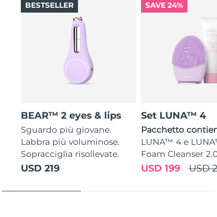
BESTSELLER
SAVE 24%
BEAR™ 2 eyes & lips
Set LUNA™ 4
Sguardo più giovane.
Pacchetto contien
Labbra più voluminose.
LUNA™ 4 e LUNA
Sopracciglia risollevate.
Foam Cleanser 2.
USD 219
USD 199
USD 2