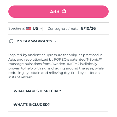
Turchia
Consegna stimata
8/10/26
Add
Emirati Arabi Uniti
Consegna stimata
8/10/26
8/10/26
US
Spedire a:
Regno Unito
Consegna stimata:
Consegna stimata
8/9/26
Stati Uniti
2 YEAR WARRANTY
Consegna stimata
8/10/26
Ordering today registers you for full FOREO
warranty coverage. This means if you experience
Uzbekistan
Consegna stimata
8/14/26
issues within 2-year of purchase, FOREO will
Inspired by ancient acupressure techniques practiced in
replace your product free of charge.
Asia, and revolutionized by FOREO’s patented T-Sonic™
massage pulsations from Sweden. IRIS™ 2 is clinically
Vietnam
Consegna stimata
8/15/26
proven to help with signs of aging around the eyes, while
reducing eye strain and relieving dry, tired eyes - for an
instant refresh.
WHAT MAKES IT SPECIAL?
Ophthalmologist approved as a safe and effective eye
care treatment.
WHAT’S INCLUDED?
3.5x more effective at reducing under-eye bags*
IRIS
2
™