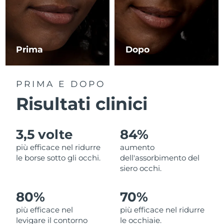
RAS di Macao
Consegna stimata
8/11/26
Malaysia
Consegna stimata
8/12/26
Prima
Dopo
Malta
Consegna stimata
8/9/26
PRIMA E DOPO
Messico
Consegna stimata
8/13/26
Risultati clinici
Monaco
Consegna stimata
8/10/26
3,5 volte
84%
Paesi Bassi
Consegna stimata
8/9/26
più efficace nel ridurre
aumento
le borse sotto gli occhi.
dell'assorbimento del
Nuova Zelanda
Consegna stimata
8/9/26
siero occhi.
Norvegia
Consegna stimata
8/9/26
80%
70%
più efficace nel
più efficace nel ridurre
Oman
Consegna stimata
8/12/26
levigare il contorno
le occhiaie.