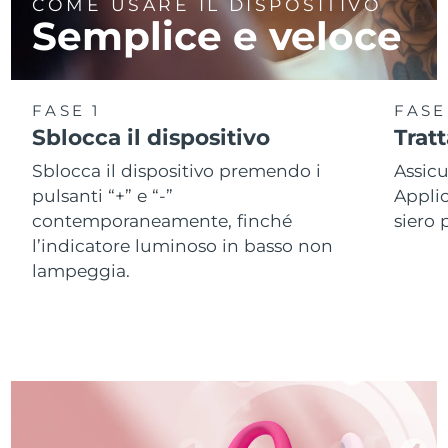
COME USARE IL DISPOSITIVO
Semplice e veloce
FASE 1
FASE
Sblocca il dispositivo
Trat
Sblocca il dispositivo premendo i
Assicu
pulsanti “+” e “-”
Applic
contemporaneamente, finché
siero 
l’indicatore luminoso in basso non
lampeggia.