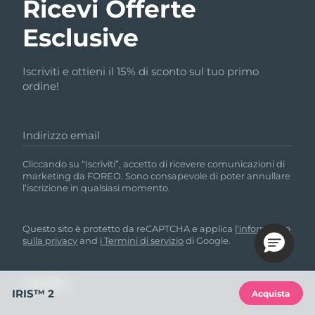
Ricevi Offerte
Esclusive
Iscriviti e ottieni il 15% di sconto sul tuo primo
ordine!
Indirizzo email
Cliccando su “Iscriviti”, accetto di ricevere comunicazioni di
marketing da FOREO. Sono consapevole di poter annullare
l’iscrizione in qualsiasi momento.
Questo sito è protetto da reCAPTCHA e applica
l'informativa
sulla privacy
and
i Termini di servizio
di Google.
IRIS™ 2
Acquista