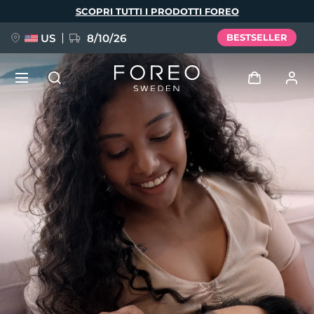
Salta
SCOPRI TUTTI I PRODOTTI FOREO
al
contenuto
principale
US
8/10/26
BESTSELLER
NUOVO
Accedi
Lingua
BREAKING NEWS
Profilo utente
English
Deutsch
Español
I miei dispositivi
FAQ™ Pure Beauty-Tech Elixir
Français
Italiano
Português
I miei ordini
Polski
Svenska
Русский
Türkçe
简体中文
繁體中文
I miei indirizzi
issa™ Teeth Whitening Set
I miei abbonamenti