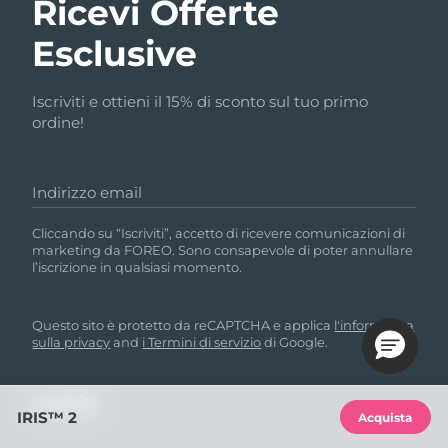
Ricevi Offerte
Esclusive
Iscriviti e ottieni il 15% di sconto sul tuo primo
ordine!
Indirizzo email
Cliccando su “Iscriviti”, accetto di ricevere comunicazioni di
marketing da FOREO. Sono consapevole di poter annullare
l’iscrizione in qualsiasi momento.
Questo sito è protetto da reCAPTCHA e applica
l'informativa
sulla privacy
and
i Termini di servizio
di Google.
IRIS™ 2
Acquista