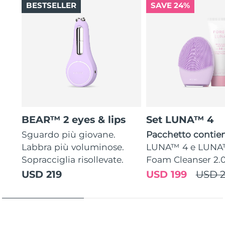
BESTSELLER
SAVE 24%
BEAR™ 2 eyes & lips
Set LUNA™ 4
Sguardo più giovane.
Pacchetto contien
Labbra più voluminose.
LUNA™ 4 e LUNA
Sopracciglia risollevate.
Foam Cleanser 2.
USD 219
USD 199
USD 2