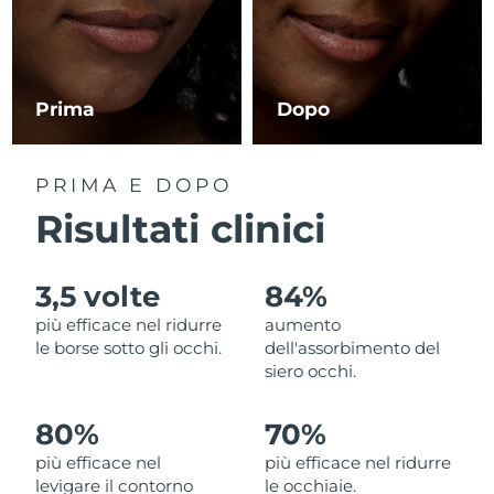
RAS di Macao
Consegna stimata
8/11/26
Malaysia
Consegna stimata
8/12/26
Prima
Dopo
Malta
Consegna stimata
8/9/26
PRIMA E DOPO
Messico
Consegna stimata
8/13/26
Risultati clinici
Monaco
Consegna stimata
8/10/26
3,5 volte
84%
Paesi Bassi
Consegna stimata
8/9/26
più efficace nel ridurre
aumento
le borse sotto gli occhi.
dell'assorbimento del
Nuova Zelanda
Consegna stimata
8/9/26
siero occhi.
Norvegia
Consegna stimata
8/9/26
80%
70%
più efficace nel
più efficace nel ridurre
Oman
Consegna stimata
8/12/26
levigare il contorno
le occhiaie.