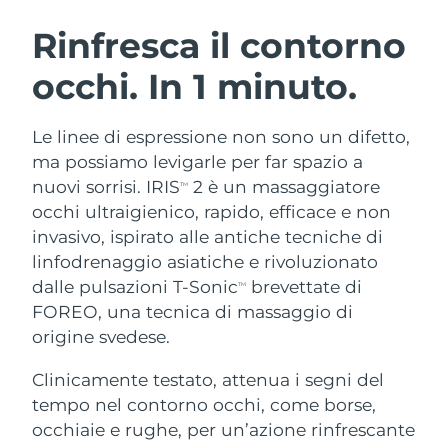
ROUTINE BEAUTY SVEDESI
Austria
Consegna stimata
8/9/26
Rinfresca il contorno
occhi. In 1 minuto.
Bahrein
Consegna stimata
8/10/26
Detersione viso
Lifting viso
Belgio
Consegna stimata
8/9/26
Le linee di espressione non sono un difetto,
LUNA™ 4 pacchetto
BEAR™ 2 pacchetto
ma possiamo levigarle per far spazio a
Bermuda
Consegna stimata
8/15/26
Anti-aging massage
Microcurrent toning
nuovi sorrisi. IRIS
2 è un massaggiatore
TM
occhi ultraigienico, rapido, efficace e non
Bosnia ed
Consegna stimata
8/12/26
invasivo, ispirato alle antiche tecniche di
Idratazione
Igiene orale
Erzegovina
LUNA™ 4 Plus
BEAR™ 2 go
linfodrenaggio asiatiche e rivoluzionato
UFO™ 3 pacchetto
issa™ 4
Massage, LED heating
Microcurrent toning on-the-go
dalle pulsazioni T-Sonic
brevettate di
Brunei
Consegna stimata
8/14/26
TM
TRATTAMENTI ANTI-AGE FAQ™
Deep facial hydration
Hybrid silicone sonic toothbrush
FOREO, una tecnica di massaggio di
Bulgaria
origine svedese.
Consegna stimata
8/9/26
NEW
LUNA™ 4 Men
BEAR™ 2 eyes & lips
UFO™ 3 LED
issa™ 4 plus
Clinicamente testato, attenua i segni del
Canada
For men, anti-aging massage
Microcurrent line smoothing device
Consegna stimata
8/13/26
Near-infrared and red light therapy
tempo nel contorno occhi, come borse,
Smart hybrid silicone sonic toothbrush
device
Anti-age
Trattamenti LED
Cile
occhiaie e rughe, per un’azione rinfrescante
Consegna stimata
8/13/26