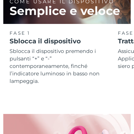
COME USARE IL DISPOSITIVO
Semplice e veloce
FASE 1
FASE
Sblocca il dispositivo
Trat
Sblocca il dispositivo premendo i
Assicu
pulsanti “+” e “-”
Applic
contemporaneamente, finché
siero 
l’indicatore luminoso in basso non
lampeggia.