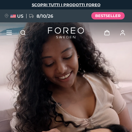
Salta
SCOPRI TUTTI I PRODOTTI FOREO
al
contenuto
principale
US
8/10/26
BESTSELLER
NUOVO
Accedi
Lingua
BREAKING NEWS
Profilo utente
English
Deutsch
Español
I miei dispositivi
FAQ™ Pure Beauty-Tech Elixir
Français
Italiano
Português
I miei ordini
Polski
Svenska
Русский
Türkçe
简体中文
繁體中文
I miei indirizzi
issa™ Teeth Whitening Set
I miei abbonamenti