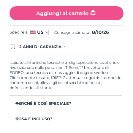
Turchia
Consegna stimata
8/10/26
Aggiungi al carrello
Emirati Arabi Uniti
Consegna stimata
8/10/26
8/10/26
US
Spedire a:
Regno Unito
Consegna stimata:
Consegna stimata
8/9/26
Stati Uniti
2 ANNI DI GARANZIA
Consegna stimata
8/10/26
Gli ordini registrati oggi avranno una copertura
completa della garanzia FOREO. Questo significa
Uzbekistan
Consegna stimata
8/14/26
che, in caso di difetti nei primi 2 anni dalla data di
Ispirato alle antiche tecniche di digitopressione asiatiche e
acquisto, FOREO sostituirà il tuo prodotto
rivoluzionato dalle pulsazioni T-Sonic™ brevettate di
gratuitamente.
FOREO, una tecnica di massaggio di origine svedese.
Vietnam
Consegna stimata
8/15/26
Clinicamente testato, IRIS™ 2 attenua i segni del tempo del
contorno occhi, allevia gli occhi secchi e affaticati,
rinfrescando all’istante.
PERCHÉ È COSÌ SPECIALE?
Approvato dagli oftalmologi come trattamento sicuro
ed efficace per il contorno occhi.
COSA È INCLUSO?
3,5 volte più efficace nel ridurre le borse sotto gli occhi*
IRIS
2
™