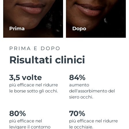
RAS di Macao
Consegna stimata
8/14/26
Malaysia
Consegna stimata
8/15/26
Prima
Dopo
Malta
Consegna stimata
8/12/26
PRIMA E DOPO
Messico
Consegna stimata
8/16/26
Risultati clinici
Monaco
Consegna stimata
8/13/26
3,5 volte
84%
Paesi Bassi
Consegna stimata
8/12/26
più efficace nel ridurre
aumento
le borse sotto gli occhi.
dell'assorbimento del
Nuova Zelanda
Consegna stimata
8/12/26
siero occhi.
Norvegia
Consegna stimata
8/12/26
80%
70%
più efficace nel
più efficace nel ridurre
Oman
Consegna stimata
8/15/26
levigare il contorno
le occhiaie.