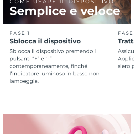
COME USARE IL DISPOSITIVO
Semplice e veloce
FASE 1
FASE
Sblocca il dispositivo
Trat
Sblocca il dispositivo premendo i
Assicu
pulsanti “+” e “-”
Applic
contemporaneamente, finché
siero 
l’indicatore luminoso in basso non
lampeggia.