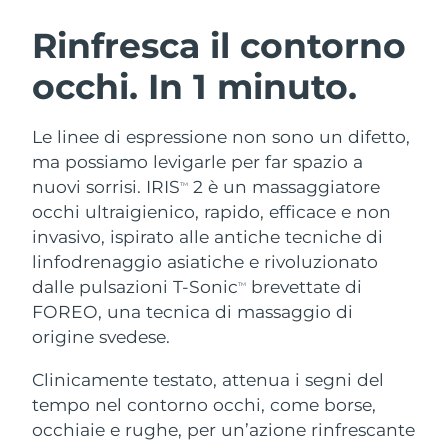
ROUTINE BEAUTY SVEDESI
Austria
Consegna stimata
8/12/26
Rinfresca il contorno
occhi. In 1 minuto.
Bahrein
Consegna stimata
8/13/26
Detersione viso
Lifting viso
Belgio
Consegna stimata
8/12/26
Le linee di espressione non sono un difetto,
LUNA™ 4 pacchetto
BEAR™ 2 pacchetto
ma possiamo levigarle per far spazio a
Bermuda
Consegna stimata
8/18/26
Anti-aging massage
Microcurrent toning
nuovi sorrisi. IRIS
2 è un massaggiatore
TM
occhi ultraigienico, rapido, efficace e non
Bosnia ed
Consegna stimata
8/15/26
invasivo, ispirato alle antiche tecniche di
Idratazione
Igiene orale
Erzegovina
LUNA™ 4 Plus
BEAR™ 2 go
linfodrenaggio asiatiche e rivoluzionato
UFO™ 3 pacchetto
issa™ 4
Massage, LED heating
Microcurrent toning on-the-go
dalle pulsazioni T-Sonic
brevettate di
Brunei
Consegna stimata
8/17/26
TM
TRATTAMENTI ANTI-AGE FAQ™
Deep facial hydration
Hybrid silicone sonic toothbrush
FOREO, una tecnica di massaggio di
Bulgaria
origine svedese.
Consegna stimata
8/12/26
NEW
LUNA™ 4 Men
BEAR™ 2 eyes & lips
UFO™ 3 LED
issa™ 4 plus
Clinicamente testato, attenua i segni del
Canada
For men, anti-aging massage
Microcurrent line smoothing device
Consegna stimata
8/16/26
Near-infrared and red light therapy
tempo nel contorno occhi, come borse,
Smart hybrid silicone sonic toothbrush
device
Anti-age
Trattamenti LED
Cile
occhiaie e rughe, per un’azione rinfrescante
Consegna stimata
8/16/26