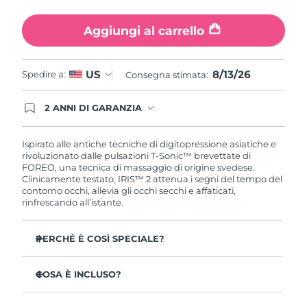
Turchia
Consegna stimata
8/13/26
Aggiungi al carrello
Emirati Arabi Uniti
Consegna stimata
8/13/26
8/13/26
US
Spedire a:
Regno Unito
Consegna stimata:
Consegna stimata
8/12/26
Stati Uniti
2 ANNI DI GARANZIA
Consegna stimata
8/13/26
Gli ordini registrati oggi avranno una copertura
completa della garanzia FOREO. Questo significa
Uzbekistan
Consegna stimata
8/17/26
che, in caso di difetti nei primi 2 anni dalla data di
Ispirato alle antiche tecniche di digitopressione asiatiche e
acquisto, FOREO sostituirà il tuo prodotto
rivoluzionato dalle pulsazioni T-Sonic™ brevettate di
gratuitamente.
FOREO, una tecnica di massaggio di origine svedese.
Vietnam
Consegna stimata
8/18/26
Clinicamente testato, IRIS™ 2 attenua i segni del tempo del
contorno occhi, allevia gli occhi secchi e affaticati,
rinfrescando all’istante.
PERCHÉ È COSÌ SPECIALE?
Approvato dagli oftalmologi come trattamento sicuro
ed efficace per il contorno occhi.
COSA È INCLUSO?
3,5 volte più efficace nel ridurre le borse sotto gli occhi*
IRIS
2
™