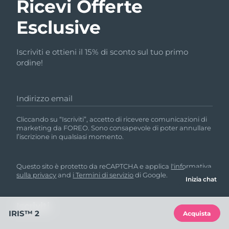
Ricevi Offerte
Esclusive
Iscriviti e ottieni il 15% di sconto sul tuo primo
ordine!
Indirizzo email
Cliccando su “Iscriviti”, accetto di ricevere comunicazioni di
marketing da FOREO. Sono consapevole di poter annullare
l’iscrizione in qualsiasi momento.
Questo sito è protetto da reCAPTCHA e applica
l'informativa
sulla privacy
and
i Termini di servizio
di Google.
Inizia chat
IRIS™ 2
Acquista