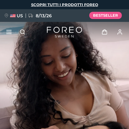
Salta
SCOPRI TUTTI I PRODOTTI FOREO
al
contenuto
principale
US
8/13/26
BESTSELLER
NUOVO
Accedi
Lingua
BREAKING NEWS
Profilo utente
English
Deutsch
Español
I miei dispositivi
FAQ™ Pure Beauty-Tech Elixir
Français
Italiano
Português
I miei ordini
Polski
Svenska
Русский
Türkçe
简体中文
繁體中文
I miei indirizzi
issa™ Teeth Whitening Set
I miei abbonamenti