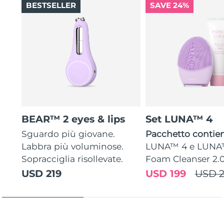
BESTSELLER
SAVE 24%
BEAR™ 2 eyes & lips
Set LUNA™ 4
Sguardo più giovane.
Pacchetto contien
Labbra più voluminose.
LUNA™ 4 e LUNA
Sopracciglia risollevate.
Foam Cleanser 2.
USD 219
USD 199
USD 2