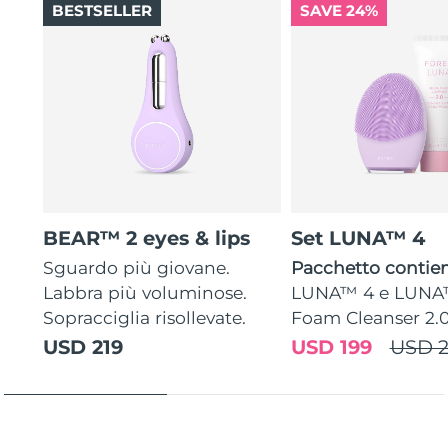
BESTSELLER
SAVE 24%
BEAR™ 2 eyes & lips
Set LUNA™ 4
Sguardo più giovane.
Pacchetto contien
Labbra più voluminose.
LUNA™ 4 e LUNA
Sopracciglia risollevate.
Foam Cleanser 2.
USD 219
USD 199
USD 2