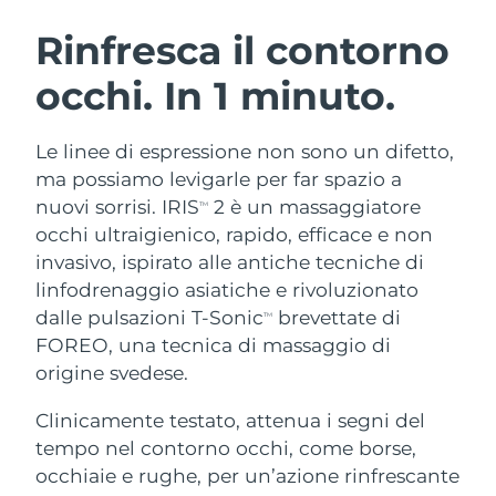
ROUTINE BEAUTY SVEDESI
Austria
Consegna stimata
8/9/26
Rinfresca il contorno
occhi. In 1 minuto.
Bahrein
Consegna stimata
8/10/26
Detersione viso
Lifting viso
Belgio
Consegna stimata
8/9/26
Le linee di espressione non sono un difetto,
LUNA™ 4 pacchetto
BEAR™ 2 pacchetto
ma possiamo levigarle per far spazio a
Bermuda
Consegna stimata
8/15/26
Anti-aging massage
Microcurrent toning
nuovi sorrisi. IRIS
2 è un massaggiatore
TM
occhi ultraigienico, rapido, efficace e non
Bosnia ed
Consegna stimata
8/12/26
invasivo, ispirato alle antiche tecniche di
Idratazione
Igiene orale
Erzegovina
LUNA™ 4 Plus
BEAR™ 2 go
linfodrenaggio asiatiche e rivoluzionato
UFO™ 3 pacchetto
issa™ 4
Massage, LED heating
Microcurrent toning on-the-go
dalle pulsazioni T-Sonic
brevettate di
Brunei
Consegna stimata
8/14/26
TM
TRATTAMENTI ANTI-AGE FAQ™
Deep facial hydration
Hybrid silicone sonic toothbrush
FOREO, una tecnica di massaggio di
Bulgaria
origine svedese.
Consegna stimata
8/9/26
NEW
LUNA™ 4 Men
BEAR™ 2 eyes & lips
UFO™ 3 LED
issa™ 4 plus
Clinicamente testato, attenua i segni del
Canada
For men, anti-aging massage
Microcurrent line smoothing device
Consegna stimata
8/13/26
Near-infrared and red light therapy
tempo nel contorno occhi, come borse,
Smart hybrid silicone sonic toothbrush
device
Anti-age
Trattamenti LED
Cile
occhiaie e rughe, per un’azione rinfrescante
Consegna stimata
8/13/26