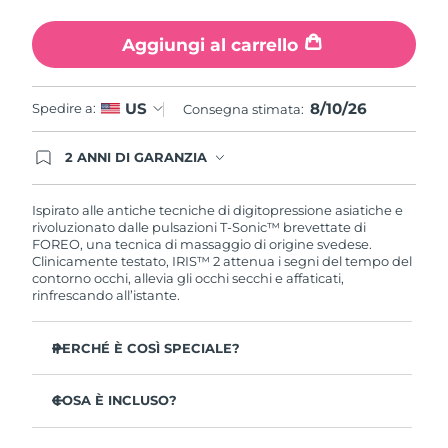
Turchia
Consegna stimata
8/10/26
Aggiungi al carrello
Emirati Arabi Uniti
Consegna stimata
8/10/26
8/10/26
US
Spedire a:
Regno Unito
Consegna stimata:
Consegna stimata
8/9/26
Stati Uniti
2 ANNI DI GARANZIA
Consegna stimata
8/10/26
Gli ordini registrati oggi avranno una copertura
completa della garanzia FOREO. Questo significa
Uzbekistan
Consegna stimata
8/14/26
che, in caso di difetti nei primi 2 anni dalla data di
Ispirato alle antiche tecniche di digitopressione asiatiche e
acquisto, FOREO sostituirà il tuo prodotto
rivoluzionato dalle pulsazioni T-Sonic™ brevettate di
gratuitamente.
FOREO, una tecnica di massaggio di origine svedese.
Vietnam
Consegna stimata
8/15/26
Clinicamente testato, IRIS™ 2 attenua i segni del tempo del
contorno occhi, allevia gli occhi secchi e affaticati,
rinfrescando all’istante.
PERCHÉ È COSÌ SPECIALE?
Approvato dagli oftalmologi come trattamento sicuro
ed efficace per il contorno occhi.
COSA È INCLUSO?
3,5 volte più efficace nel ridurre le borse sotto gli occhi*
IRIS
2
™