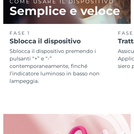
COME USARE IL DISPOSITIVO
Semplice e veloce
FASE 1
FASE
Sblocca il dispositivo
Trat
Sblocca il dispositivo premendo i
Assicu
pulsanti “+” e “-”
Applic
contemporaneamente, finché
siero 
l’indicatore luminoso in basso non
lampeggia.