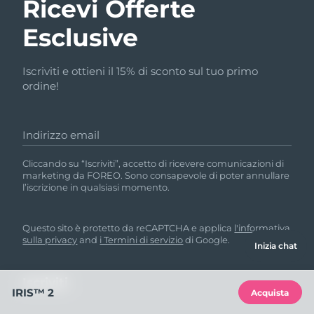
Ricevi Offerte
Esclusive
Iscriviti e ottieni il 15% di sconto sul tuo primo
ordine!
Indirizzo email
Cliccando su “Iscriviti”, accetto di ricevere comunicazioni di
marketing da FOREO. Sono consapevole di poter annullare
l’iscrizione in qualsiasi momento.
Questo sito è protetto da reCAPTCHA e applica
l'informativa
sulla privacy
and
i Termini di servizio
di Google.
Inizia chat
IRIS™ 2
Acquista