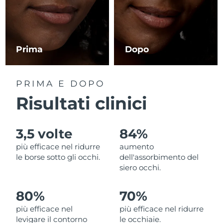
RAS di Macao
Consegna stimata
8/11/26
Malaysia
Consegna stimata
8/12/26
Prima
Dopo
Malta
Consegna stimata
8/9/26
PRIMA E DOPO
Messico
Consegna stimata
8/13/26
Risultati clinici
Monaco
Consegna stimata
8/10/26
3,5 volte
84%
Paesi Bassi
Consegna stimata
8/9/26
più efficace nel ridurre
aumento
le borse sotto gli occhi.
dell'assorbimento del
Nuova Zelanda
Consegna stimata
8/9/26
siero occhi.
Norvegia
Consegna stimata
8/9/26
80%
70%
più efficace nel
più efficace nel ridurre
Oman
Consegna stimata
8/12/26
levigare il contorno
le occhiaie.