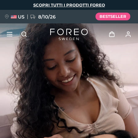
Salta
SCOPRI TUTTI I PRODOTTI FOREO
al
contenuto
principale
US
8/10/26
BESTSELLER
NUOVO
Accedi
Lingua
BREAKING NEWS
Profilo utente
English
Deutsch
Español
I miei dispositivi
FAQ™ Pure Beauty-Tech Elixir
Français
Italiano
Português
I miei ordini
Polski
Svenska
Русский
Türkçe
简体中文
繁體中文
I miei indirizzi
issa™ Teeth Whitening Set
I miei abbonamenti