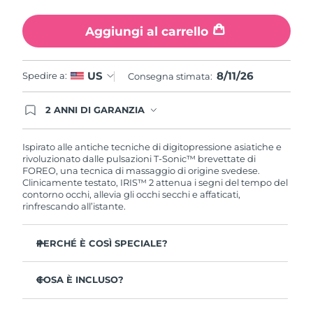
Turchia
Consegna stimata
8/11/26
Aggiungi al carrello
Emirati Arabi Uniti
Consegna stimata
8/11/26
8/11/26
US
Spedire a:
Regno Unito
Consegna stimata:
Consegna stimata
8/10/26
Stati Uniti
2 ANNI DI GARANZIA
Consegna stimata
8/11/26
Gli ordini registrati oggi avranno una copertura
completa della garanzia FOREO. Questo significa
Uzbekistan
Consegna stimata
8/15/26
che, in caso di difetti nei primi 2 anni dalla data di
Ispirato alle antiche tecniche di digitopressione asiatiche e
acquisto, FOREO sostituirà il tuo prodotto
rivoluzionato dalle pulsazioni T-Sonic™ brevettate di
gratuitamente.
FOREO, una tecnica di massaggio di origine svedese.
Vietnam
Consegna stimata
8/16/26
Clinicamente testato, IRIS™ 2 attenua i segni del tempo del
contorno occhi, allevia gli occhi secchi e affaticati,
rinfrescando all’istante.
PERCHÉ È COSÌ SPECIALE?
Approvato dagli oftalmologi come trattamento sicuro
ed efficace per il contorno occhi.
COSA È INCLUSO?
3,5 volte più efficace nel ridurre le borse sotto gli occhi*
IRIS
2
™