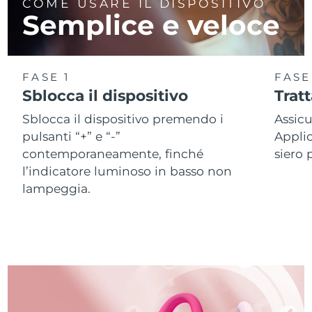
COME USARE IL DISPOSITIVO
Semplice e veloce
FASE 1
FASE
Sblocca il dispositivo
Trat
Sblocca il dispositivo premendo i
Assicu
pulsanti “+” e “-”
Applic
contemporaneamente, finché
siero 
l’indicatore luminoso in basso non
lampeggia.