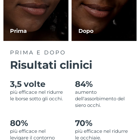
RAS di Macao
Consegna stimata
8/12/26
Malaysia
Consegna stimata
8/13/26
Prima
Dopo
Malta
Consegna stimata
8/10/26
PRIMA E DOPO
Messico
Consegna stimata
8/14/26
Risultati clinici
Monaco
Consegna stimata
8/11/26
3,5 volte
84%
Paesi Bassi
Consegna stimata
8/10/26
più efficace nel ridurre
aumento
le borse sotto gli occhi.
dell'assorbimento del
Nuova Zelanda
Consegna stimata
8/10/26
siero occhi.
Norvegia
Consegna stimata
8/10/26
80%
70%
più efficace nel
più efficace nel ridurre
Oman
Consegna stimata
8/13/26
levigare il contorno
le occhiaie.