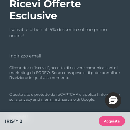
Ricevi Offerte
Esclusive
Iscriviti e ottieni il 15% di sconto sul tuo primo
ordine!
Indirizzo email
Cliccando su “Iscriviti”, accetto di ricevere comunicazioni di
marketing da FOREO. Sono consapevole di poter annullare
l’iscrizione in qualsiasi momento.
Questo sito è protetto da reCAPTCHA e applica
l'informativa
sulla privacy
and
i Termini di servizio
di Google.
IRIS™ 2
Acquista