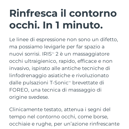
ROUTINE BEAUTY SVEDESI
Austria
Consegna stimata
8/10/26
Rinfresca il contorno
occhi. In 1 minuto.
Bahrein
Consegna stimata
8/11/26
Detersione viso
Lifting viso
Belgio
Consegna stimata
8/10/26
Le linee di espressione non sono un difetto,
LUNA™ 4 pacchetto
BEAR™ 2 pacchetto
ma possiamo levigarle per far spazio a
Bermuda
Consegna stimata
8/16/26
Anti-aging massage
Microcurrent toning
nuovi sorrisi. IRIS
2 è un massaggiatore
TM
occhi ultraigienico, rapido, efficace e non
Bosnia ed
Consegna stimata
8/13/26
invasivo, ispirato alle antiche tecniche di
Idratazione
Igiene orale
Erzegovina
LUNA™ 4 Plus
BEAR™ 2 go
linfodrenaggio asiatiche e rivoluzionato
UFO™ 3 pacchetto
issa™ 4
Massage, LED heating
Microcurrent toning on-the-go
dalle pulsazioni T-Sonic
brevettate di
Brunei
Consegna stimata
8/15/26
TM
TRATTAMENTI ANTI-AGE FAQ™
Deep facial hydration
Hybrid silicone sonic toothbrush
FOREO, una tecnica di massaggio di
Bulgaria
origine svedese.
Consegna stimata
8/10/26
NEW
LUNA™ 4 Men
BEAR™ 2 eyes & lips
UFO™ 3 LED
issa™ 4 plus
Clinicamente testato, attenua i segni del
Canada
For men, anti-aging massage
Microcurrent line smoothing device
Consegna stimata
8/14/26
Near-infrared and red light therapy
tempo nel contorno occhi, come borse,
Smart hybrid silicone sonic toothbrush
device
Anti-age
Trattamenti LED
Cile
occhiaie e rughe, per un’azione rinfrescante
Consegna stimata
8/14/26