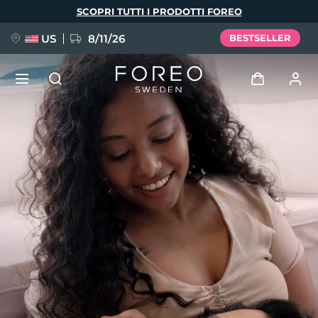
Salta
SCOPRI TUTTI I PRODOTTI FOREO
al
contenuto
principale
US
8/11/26
BESTSELLER
NUOVO
Accedi
Lingua
BREAKING NEWS
Profilo utente
English
Deutsch
Español
I miei dispositivi
FAQ™ Pure Beauty-Tech Elixir
Français
Italiano
Português
I miei ordini
Polski
Svenska
Русский
Türkçe
简体中文
繁體中文
I miei indirizzi
issa™ Teeth Whitening Set
I miei abbonamenti