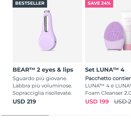
BESTSELLER
SAVE 24%
BEAR™ 2 eyes & lips
Set LUNA™ 4
Sguardo più giovane.
Pacchetto contien
Labbra più voluminose.
LUNA™ 4 e LUNA
Sopracciglia risollevate.
Foam Cleanser 2.
USD 219
USD 199
USD 2