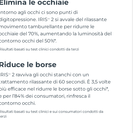
Elimina le occhiaie
Intorno agli occhi ci sono punti di
digitopressione. IRIS
2 si avvale del rilassante
TM
movimento tamburellante per ridurre le
occhiaie del 70%, aumentando la luminosità del
contorno occhi del 50%*.
Risultati basati su test clinici condotti da terzi
Riduce le borse
IRIS
2 ravviva gli occhi stanchi con un
TM
trattamento rilassante di 60 secondi. È 3,5 volte
più efficace nel ridurre le borse sotto gli occhi*,
e per l’84% dei consumatori, rinfresca il
contorno occhi.
Risultati basati su test clinici e sui consumatori condotti da
terzi