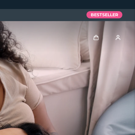
BESTSELLER
Accedi
Profilo utente
I miei dispositivi
I miei ordini
I miei indirizzi
I miei abbonamenti