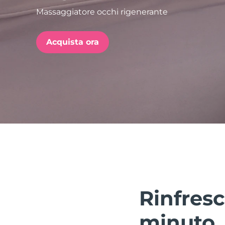
Massaggiatore occhi rigenerante
issa™ Teeth Whitening Set
Acquista ora
FAQ™ Dual LED Panel
POPOLARE
Offerte speciali
Bestseller
Rinfresc
minuto.