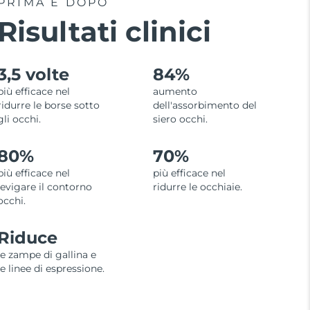
PRIMA E DOPO
Risultati clinici
3,5 volte
84%
più efficace nel
aumento
ridurre le borse sotto
dell'assorbimento del
gli occhi.
siero occhi.
80%
70%
più efficace nel
più efficace nel
levigare il contorno
ridurre le occhiaie.
occhi.
Riduce
le zampe di gallina e
le linee di espressione.