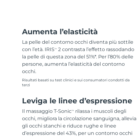
Epilazione
Skincare FAQ™
Cura del corpo
Skincare FAQ™
FAQ™ prodotti
FAQ™ skincare
All FAQ™ skincare
All FAQ™ skincare
PEACH™ 2 Pro Max
BEAR™ 2 body
All hair treatments
All FAQ™ skincare
Professional IPL hair removal device
Microcurrent body toning
Trattamento anti-
FAQ™ prodotti
Aumenta l’elasticità
FAQ™ prodotti
acne
FAQ™ products
Contorno occhi
All anti-aging treatments
All LED treatments
PEACH™ 2
LUNA™ 4 body
La pelle del contorno occhi diventa più sottile
All toning treatments
ESPADA™ 2 plus
BEAR™ 2 eyes & lips
IPL hair removal
Massaging body brush
con l’età. IRIS
2 contrasta l’effetto rassodando
TM
Recurring acne LED therapy
Microcurrent line smoothing device
la pelle di questa zona del 51%*. Per l’80% delle
persone, aumenta l’elasticità del contorno
PEACH™ 2 go
Siero SUPERCHARGED™
Cura dei capelli
Cura dei pori
occhi.
ESPADA™ 2
IRIS™ 2
Travel-friendly IPL hair removal
Firming body serum
LUNA™ 4 hair
Risultati basati su test clinici e sui consumatori condotti da
KIWI™ derma
Acne treatment device
Rejuvenating eye massager
NEW
terzi
2-in-1 LED scalp massager
Diamond microdermabrasion .
PEACH™ Cooling Prep Gel
Sbiancamento
Leviga le linee d’espressione
ESPADA™ Blemish Solution
Skincare per contorno occhi
dentale
Cooling IPL hair removal gel
FLIP™ play advanced
KIWI™
Concentrated acne gel
Advanced eye care treatment
Il massaggio T-Sonic
rilassa i muscoli degli
TM
issa™ Teeth Whitening Set
LED light hairbrush
Blackhead remover
occhi, migliora la circolazione sanguigna, allevia
Dual LED + sonic device & 18% PAP gel
gli occhi stanchi e riduce rughe e linee
DI PIÙ
Dispositivi ESPADA™
Dispositivi per contorno occhi
d’espressione del 43%, per un contorno occhi
LUNA™ Dual-Peptide Scalp