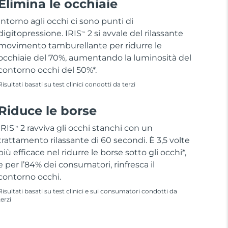
Elimina le occhiaie
Intorno agli occhi ci sono punti di
digitopressione. IRIS
2 si avvale del rilassante
TM
movimento tamburellante per ridurre le
occhiaie del 70%, aumentando la luminosità del
contorno occhi del 50%*.
Risultati basati su test clinici condotti da terzi
Riduce le borse
IRIS
2 ravviva gli occhi stanchi con un
TM
trattamento rilassante di 60 secondi. È 3,5 volte
più efficace nel ridurre le borse sotto gli occhi*,
e per l’84% dei consumatori, rinfresca il
contorno occhi.
Risultati basati su test clinici e sui consumatori condotti da
terzi