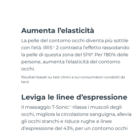
Epilazione
Skincare FAQ™
Cura del corpo
Skincare FAQ™
FAQ™ prodotti
FAQ™ skincare
All FAQ™ skincare
All FAQ™ skincare
PEACH™ 2 Pro Max
BEAR™ 2 body
All hair treatments
All FAQ™ skincare
Professional IPL hair removal device
Microcurrent body toning
Trattamento anti-
FAQ™ prodotti
Aumenta l’elasticità
FAQ™ prodotti
acne
FAQ™ products
Contorno occhi
All anti-aging treatments
All LED treatments
PEACH™ 2
LUNA™ 4 body
La pelle del contorno occhi diventa più sottile
All toning treatments
ESPADA™ 2 plus
BEAR™ 2 eyes & lips
IPL hair removal
Massaging body brush
con l’età. IRIS
2 contrasta l’effetto rassodando
TM
Recurring acne LED therapy
Microcurrent line smoothing device
la pelle di questa zona del 51%*. Per l’80% delle
persone, aumenta l’elasticità del contorno
PEACH™ 2 go
Siero SUPERCHARGED™
Cura dei capelli
Cura dei pori
occhi.
ESPADA™ 2
IRIS™ 2
Travel-friendly IPL hair removal
Firming body serum
LUNA™ 4 hair
Risultati basati su test clinici e sui consumatori condotti da
KIWI™ derma
Acne treatment device
Rejuvenating eye massager
NEW
terzi
2-in-1 LED scalp massager
Diamond microdermabrasion .
PEACH™ Cooling Prep Gel
Sbiancamento
Leviga le linee d’espressione
ESPADA™ Blemish Solution
Skincare per contorno occhi
dentale
Cooling IPL hair removal gel
FLIP™ play advanced
KIWI™
Concentrated acne gel
Advanced eye care treatment
Il massaggio T-Sonic
rilassa i muscoli degli
TM
issa™ Teeth Whitening Set
LED light hairbrush
Blackhead remover
occhi, migliora la circolazione sanguigna, allevia
Dual LED + sonic device & 18% PAP gel
gli occhi stanchi e riduce rughe e linee
DI PIÙ
Dispositivi ESPADA™
Dispositivi per contorno occhi
d’espressione del 43%, per un contorno occhi
LUNA™ Dual-Peptide Scalp