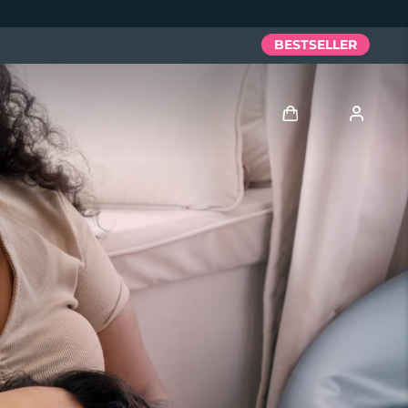
BESTSELLER
Accedi
Profilo utente
I miei dispositivi
I miei ordini
I miei indirizzi
I miei abbonamenti