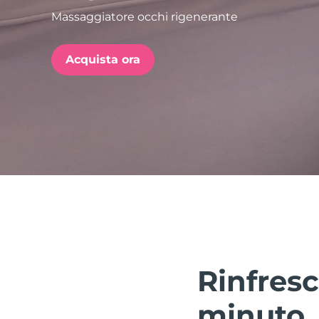
Massaggiatore occhi rigenerante
issa™ Teeth Whitening Set
Acquista ora
FAQ™ Dual LED Panel
POPOLARE
Offerte speciali
Bestseller
Rinfresc
minuto.