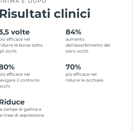
PRIMA E DOPO
Risultati clinici
3,5 volte
84%
più efficace nel
aumento
ridurre le borse sotto
dell'assorbimento del
gli occhi.
siero occhi.
80%
70%
più efficace nel
più efficace nel
levigare il contorno
ridurre le occhiaie.
occhi.
Riduce
le zampe di gallina e
le linee di espressione.