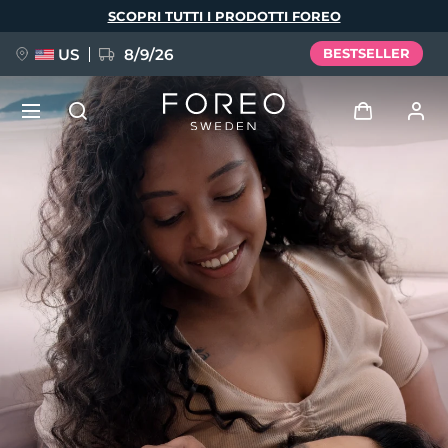
Salta
SCOPRI TUTTI I PRODOTTI FOREO
al
contenuto
principale
US
8/9/26
BESTSELLER
NUOVO
Accedi
Lingua
BREAKING NEWS
Profilo utente
English
Deutsch
Español
I miei dispositivi
FAQ™ Pure Beauty-Tech Elixir
Français
Italiano
Português
I miei ordini
Polski
Svenska
Русский
Türkçe
简体中文
繁體中文
I miei indirizzi
issa™ Teeth Whitening Set
I miei abbonamenti