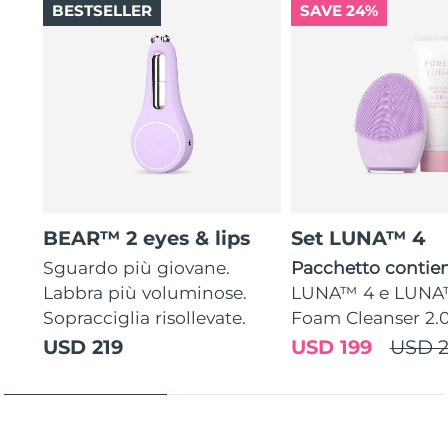
BESTSELLER
SAVE 24%
BEAR™ 2 eyes & lips
Set LUNA™ 4
Sguardo più giovane.
Pacchetto contien
Labbra più voluminose.
LUNA™ 4 e LUNA
Sopracciglia risollevate.
Foam Cleanser 2.
USD 219
USD 199
USD 2