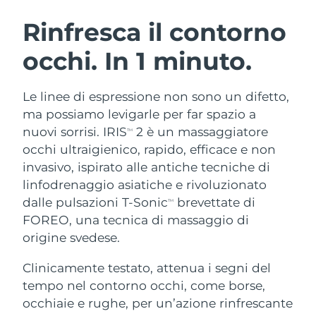
ROUTINE BEAUTY SVEDESI
Austria
Consegna stimata
8/8/26
Rinfresca il contorno
occhi. In 1 minuto.
Bahrein
Consegna stimata
8/9/26
Detersione viso
Lifting viso
Belgio
Consegna stimata
8/8/26
Le linee di espressione non sono un difetto,
LUNA™ 4 pacchetto
BEAR™ 2 pacchetto
ma possiamo levigarle per far spazio a
Bermuda
Consegna stimata
8/14/26
Anti-aging massage
Microcurrent toning
nuovi sorrisi. IRIS
2 è un massaggiatore
TM
occhi ultraigienico, rapido, efficace e non
Bosnia ed
Consegna stimata
8/11/26
invasivo, ispirato alle antiche tecniche di
Idratazione
Igiene orale
Erzegovina
LUNA™ 4 Plus
BEAR™ 2 go
linfodrenaggio asiatiche e rivoluzionato
UFO™ 3 pacchetto
issa™ 4
Massage, LED heating
Microcurrent toning on-the-go
dalle pulsazioni T-Sonic
brevettate di
Brunei
Consegna stimata
8/13/26
TM
TRATTAMENTI ANTI-AGE FAQ™
Deep facial hydration
Hybrid silicone sonic toothbrush
FOREO, una tecnica di massaggio di
Bulgaria
origine svedese.
Consegna stimata
8/8/26
NEW
LUNA™ 4 Men
BEAR™ 2 eyes & lips
UFO™ 3 LED
issa™ 4 plus
Clinicamente testato, attenua i segni del
Canada
For men, anti-aging massage
Microcurrent line smoothing device
Consegna stimata
8/12/26
Near-infrared and red light therapy
tempo nel contorno occhi, come borse,
Smart hybrid silicone sonic toothbrush
device
Anti-age
Trattamenti LED
Cile
occhiaie e rughe, per un’azione rinfrescante
Consegna stimata
8/12/26