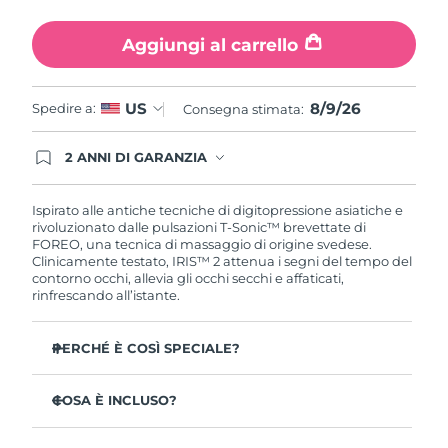
Turchia
Consegna stimata
8/9/26
Aggiungi al carrello
Emirati Arabi Uniti
Consegna stimata
8/9/26
8/9/26
US
Spedire a:
Regno Unito
Consegna stimata:
Consegna stimata
8/8/26
Stati Uniti
2 ANNI DI GARANZIA
Consegna stimata
8/9/26
Gli ordini registrati oggi avranno una copertura
completa della garanzia FOREO. Questo significa
Uzbekistan
Consegna stimata
8/13/26
che, in caso di difetti nei primi 2 anni dalla data di
Ispirato alle antiche tecniche di digitopressione asiatiche e
acquisto, FOREO sostituirà il tuo prodotto
rivoluzionato dalle pulsazioni T-Sonic™ brevettate di
gratuitamente.
FOREO, una tecnica di massaggio di origine svedese.
Vietnam
Consegna stimata
8/14/26
Clinicamente testato, IRIS™ 2 attenua i segni del tempo del
contorno occhi, allevia gli occhi secchi e affaticati,
rinfrescando all’istante.
PERCHÉ È COSÌ SPECIALE?
Approvato dagli oftalmologi come trattamento sicuro
ed efficace per il contorno occhi.
COSA È INCLUSO?
3,5 volte più efficace nel ridurre le borse sotto gli occhi*
IRIS
2
™