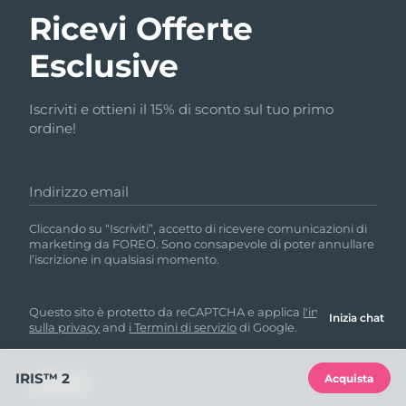
Ricevi Offerte
Esclusive
Iscriviti e ottieni il 15% di sconto sul tuo primo
ordine!
Indirizzo email
Cliccando su “Iscriviti”, accetto di ricevere comunicazioni di
marketing da FOREO. Sono consapevole di poter annullare
l’iscrizione in qualsiasi momento.
Questo sito è protetto da reCAPTCHA e applica
l'informativa
Inizia chat
sulla privacy
and
i Termini di servizio
di Google.
IRIS™ 2
Acquista