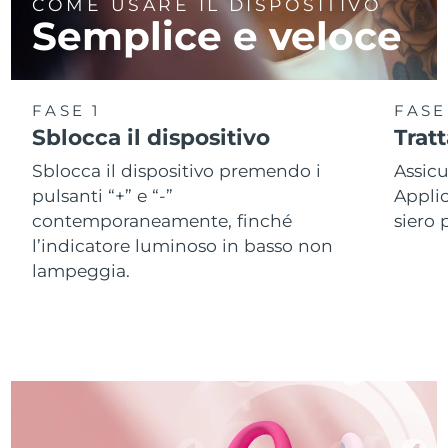
COME USARE IL DISPOSITIVO
Semplice e veloce
FASE 1
FASE
Sblocca il dispositivo
Trat
Sblocca il dispositivo premendo i
Assicu
pulsanti “+” e “-”
Applic
contemporaneamente, finché
siero 
l’indicatore luminoso in basso non
lampeggia.