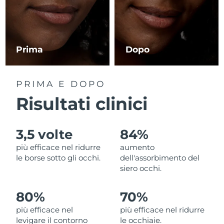
RAS di Macao
Consegna stimata
8/10/26
Malaysia
Consegna stimata
8/11/26
Prima
Dopo
Malta
Consegna stimata
8/8/26
PRIMA E DOPO
Messico
Consegna stimata
8/12/26
Risultati clinici
Monaco
Consegna stimata
8/9/26
3,5 volte
84%
Paesi Bassi
Consegna stimata
8/8/26
più efficace nel ridurre
aumento
le borse sotto gli occhi.
dell'assorbimento del
Nuova Zelanda
Consegna stimata
8/8/26
siero occhi.
Norvegia
Consegna stimata
8/8/26
80%
70%
più efficace nel
più efficace nel ridurre
Oman
Consegna stimata
8/11/26
levigare il contorno
le occhiaie.