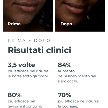
RAS di Macao
Consegna stimata
8/10/26
Malaysia
Consegna stimata
8/11/26
Prima
Dopo
Malta
Consegna stimata
8/8/26
PRIMA E DOPO
Messico
Consegna stimata
8/12/26
Risultati clinici
Monaco
Consegna stimata
8/9/26
3,5 volte
84%
Paesi Bassi
Consegna stimata
8/8/26
più efficace nel ridurre
aumento
le borse sotto gli occhi.
dell'assorbimento del
Nuova Zelanda
Consegna stimata
8/8/26
siero occhi.
Norvegia
Consegna stimata
8/8/26
80%
70%
più efficace nel
più efficace nel ridurre
Oman
Consegna stimata
8/11/26
levigare il contorno
le occhiaie.