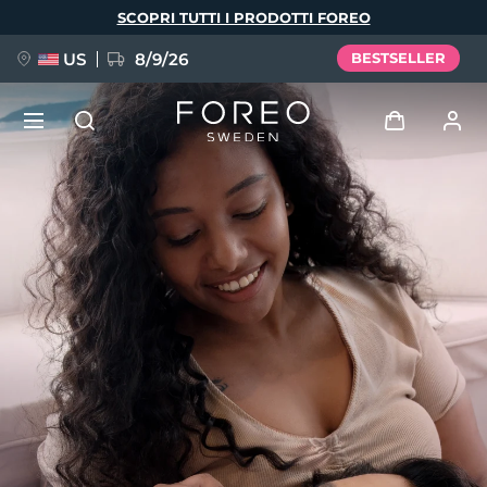
Salta
SCOPRI TUTTI I PRODOTTI FOREO
al
contenuto
principale
US
8/9/26
BESTSELLER
NUOVO
Accedi
Lingua
BREAKING NEWS
Profilo utente
English
Deutsch
Español
I miei dispositivi
FAQ™ Pure Beauty-Tech Elixir
Français
Italiano
Português
I miei ordini
Polski
Svenska
Русский
Türkçe
简体中文
繁體中文
I miei indirizzi
issa™ Teeth Whitening Set
I miei abbonamenti