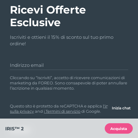
Ricevi Offerte
Esclusive
Iscriviti e ottieni il 15% di sconto sul tuo primo
ordine!
Indirizzo email
Cliccando su “Iscriviti”, accetto di ricevere comunicazioni di
marketing da FOREO. Sono consapevole di poter annullare
l’iscrizione in qualsiasi momento.
Questo sito è protetto da reCAPTCHA e applica
l'informativa
Inizia chat
sulla privacy
and
i Termini di servizio
di Google.
IRIS™ 2
Acquista