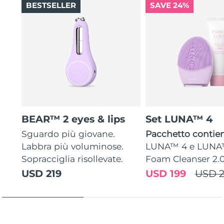
BESTSELLER
SAVE 24%
BEAR™ 2 eyes & lips
Set LUNA™ 4
Sguardo più giovane.
Pacchetto contien
Labbra più voluminose.
LUNA™ 4 e LUNA
Sopracciglia risollevate.
Foam Cleanser 2.
USD 219
USD 199
USD 2