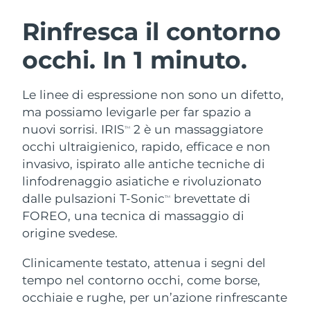
ROUTINE BEAUTY SVEDESI
Austria
Consegna stimata
8/8/26
Rinfresca il contorno
occhi. In 1 minuto.
Bahrein
Consegna stimata
8/9/26
Detersione viso
Lifting viso
Belgio
Consegna stimata
8/8/26
Le linee di espressione non sono un difetto,
LUNA™ 4 pacchetto
BEAR™ 2 pacchetto
ma possiamo levigarle per far spazio a
Bermuda
Consegna stimata
8/14/26
Anti-aging massage
Microcurrent toning
nuovi sorrisi. IRIS
2 è un massaggiatore
TM
occhi ultraigienico, rapido, efficace e non
Bosnia ed
Consegna stimata
8/11/26
invasivo, ispirato alle antiche tecniche di
Idratazione
Igiene orale
Erzegovina
LUNA™ 4 Plus
BEAR™ 2 go
linfodrenaggio asiatiche e rivoluzionato
UFO™ 3 pacchetto
issa™ 4
Massage, LED heating
Microcurrent toning on-the-go
dalle pulsazioni T-Sonic
brevettate di
Brunei
Consegna stimata
8/13/26
TM
TRATTAMENTI ANTI-AGE FAQ™
Deep facial hydration
Hybrid silicone sonic toothbrush
FOREO, una tecnica di massaggio di
Bulgaria
origine svedese.
Consegna stimata
8/8/26
NEW
LUNA™ 4 Men
BEAR™ 2 eyes & lips
UFO™ 3 LED
issa™ 4 plus
Clinicamente testato, attenua i segni del
Canada
For men, anti-aging massage
Microcurrent line smoothing device
Consegna stimata
8/12/26
Near-infrared and red light therapy
tempo nel contorno occhi, come borse,
Smart hybrid silicone sonic toothbrush
device
Anti-age
Trattamenti LED
Cile
occhiaie e rughe, per un’azione rinfrescante
Consegna stimata
8/12/26