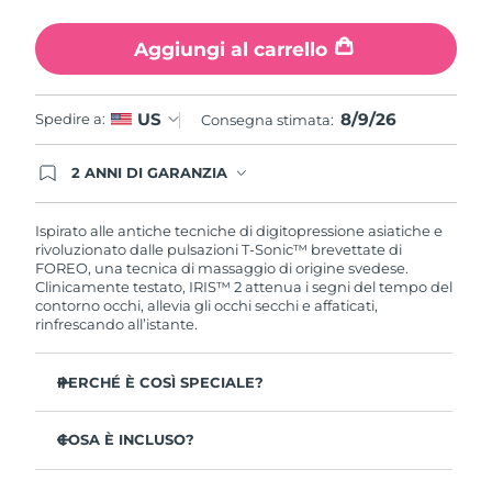
Turchia
Consegna stimata
8/9/26
Aggiungi al carrello
Emirati Arabi Uniti
Consegna stimata
8/9/26
8/9/26
US
Spedire a:
Regno Unito
Consegna stimata:
Consegna stimata
8/8/26
Stati Uniti
2 ANNI DI GARANZIA
Consegna stimata
8/9/26
Gli ordini registrati oggi avranno una copertura
completa della garanzia FOREO. Questo significa
Uzbekistan
Consegna stimata
8/13/26
che, in caso di difetti nei primi 2 anni dalla data di
Ispirato alle antiche tecniche di digitopressione asiatiche e
acquisto, FOREO sostituirà il tuo prodotto
rivoluzionato dalle pulsazioni T-Sonic™ brevettate di
gratuitamente.
FOREO, una tecnica di massaggio di origine svedese.
Vietnam
Consegna stimata
8/14/26
Clinicamente testato, IRIS™ 2 attenua i segni del tempo del
contorno occhi, allevia gli occhi secchi e affaticati,
rinfrescando all’istante.
PERCHÉ È COSÌ SPECIALE?
Approvato dagli oftalmologi come trattamento sicuro
ed efficace per il contorno occhi.
COSA È INCLUSO?
3,5 volte più efficace nel ridurre le borse sotto gli occhi*
IRIS
2
™