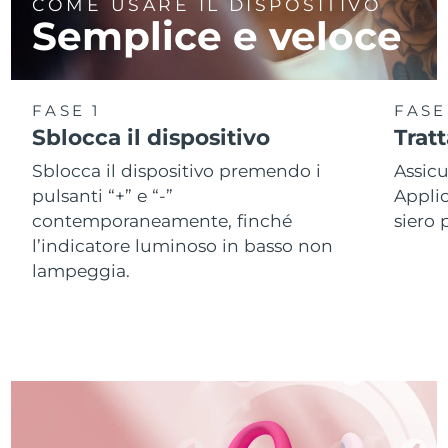
COME USARE IL DISPOSITIVO
Semplice e veloce
FASE 1
FASE
Sblocca il dispositivo
Trat
Sblocca il dispositivo premendo i
Assicu
pulsanti “+” e “-”
Applic
contemporaneamente, finché
siero 
l’indicatore luminoso in basso non
lampeggia.