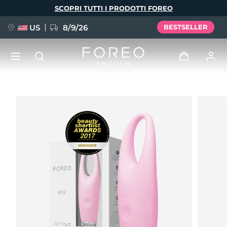
Salta
SCOPRI TUTTI I PRODOTTI FOREO
al
contenuto
principale
US
8/9/26
BESTSELLER
NUOVO
Accedi
Lingua
BREAKING NEWS
Profilo utente
English
Deutsch
Español
I miei dispositivi
FAQ™ Pure Beauty-Tech Elixir
Français
Italiano
Português
I miei ordini
Polski
Svenska
Русский
Türkçe
简体中文
繁體中文
I miei indirizzi
issa™ Teeth Whitening Set
I miei abbonamenti