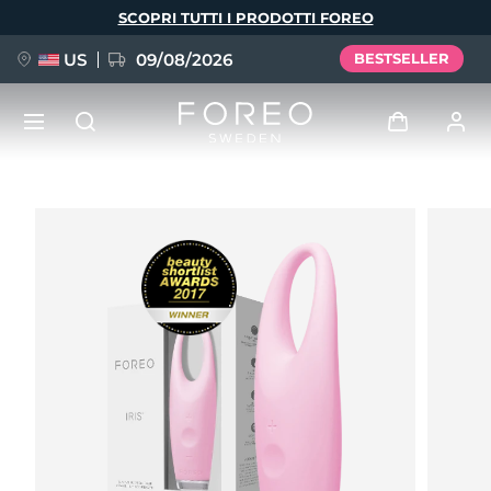
Salta
SCOPRI TUTTI I PRODOTTI FOREO
al
contenuto
principale
US
09/08/2026
BESTSELLER
NUOVO
Accedi
Lingua
BREAKING NEWS
Profilo utente
English
Deutsch
Español
I miei dispositivi
FAQ™ Pure Beauty-Tech Elixir
Français
Italiano
Português
I miei ordini
Polski
Svenska
Русский
Türkçe
简体中文
繁體中文
I miei indirizzi
issa™ Teeth Whitening Set
I miei abbonamenti