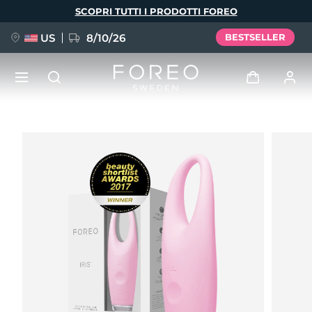
Salta
SCOPRI TUTTI I PRODOTTI FOREO
al
contenuto
principale
US
8/10/26
BESTSELLER
NUOVO
Accedi
Lingua
BREAKING NEWS
Profilo utente
English
Deutsch
Español
I miei dispositivi
FAQ™ Pure Beauty-Tech Elixir
Français
Italiano
Português
I miei ordini
Polski
Svenska
Русский
Türkçe
简体中文
繁體中文
I miei indirizzi
issa™ Teeth Whitening Set
I miei abbonamenti