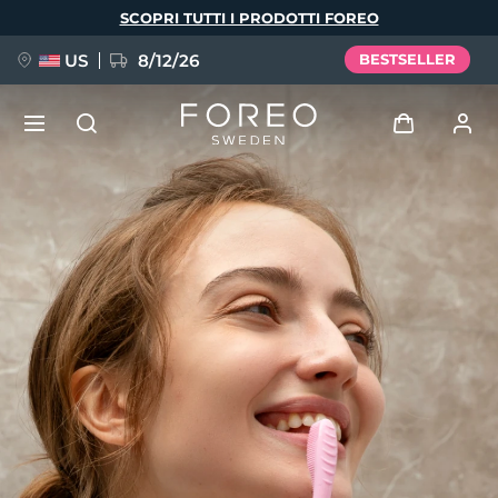
Salta
SCOPRI TUTTI I PRODOTTI FOREO
al
contenuto
principale
US
8/12/26
BESTSELLER
NUOVO
Accedi
Lingua
BREAKING NEWS
Profilo utente
English
Deutsch
Español
I miei dispositivi
FAQ™ Pure Beauty-Tech Elixir
Français
Italiano
Português
I miei ordini
Polski
Svenska
Русский
Türkçe
简体中文
繁體中文
I miei indirizzi
issa™ Teeth Whitening Set
I miei abbonamenti