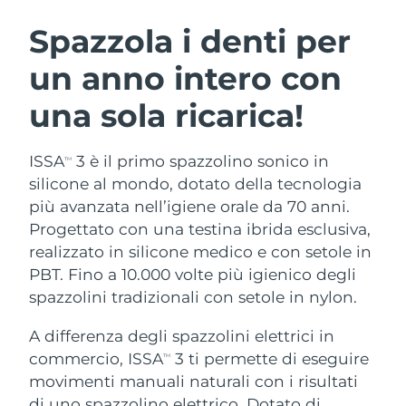
ROUTINE BEAUTY SVEDESI
Austria
Consegna stimata
11/08/2026
Spazzola i denti per
un anno intero con
Bahrein
Consegna stimata
12/08/2026
una sola ricarica!
Detersione viso
Lifting viso
Belgio
Consegna stimata
11/08/2026
LUNA™ 4 pacchetto
BEAR™ 2 pacchetto
Bermuda
Consegna stimata
17/08/2026
ISSA
3 è il primo spazzolino sonico in
TM
Anti-aging massage
Microcurrent toning
silicone al mondo, dotato della tecnologia
Bosnia ed
più avanzata nell’igiene orale da 70 anni.
Consegna stimata
14/08/2026
Idratazione
Igiene orale
Erzegovina
Progettato con una testina ibrida esclusiva,
LUNA™ 4 Plus
BEAR™ 2 go
UFO™ 3 pacchetto
issa™ 4
realizzato in silicone medico e con setole in
Massage, LED heating
Microcurrent toning on-the-go
Brunei
Consegna stimata
16/08/2026
TRATTAMENTI ANTI-AGE FAQ™
PBT. Fino a 10.000 volte più igienico degli
Deep facial hydration
Hybrid silicone sonic toothbrush
spazzolini tradizionali con setole in nylon.
Bulgaria
Consegna stimata
11/08/2026
NEW
LUNA™ 4 Men
BEAR™ 2 eyes & lips
UFO™ 3 LED
A differenza degli spazzolini elettrici in
issa™ 4 plus
Canada
For men, anti-aging massage
Microcurrent line smoothing device
Consegna stimata
15/08/2026
commercio, ISSA
3 ti permette di eseguire
Near-infrared and red light therapy
TM
Smart hybrid silicone sonic toothbrush
device
Anti-age
Trattamenti LED
movimenti manuali naturali con i risultati
Cile
Consegna stimata
15/08/2026
di uno spazzolino elettrico. Dotato di