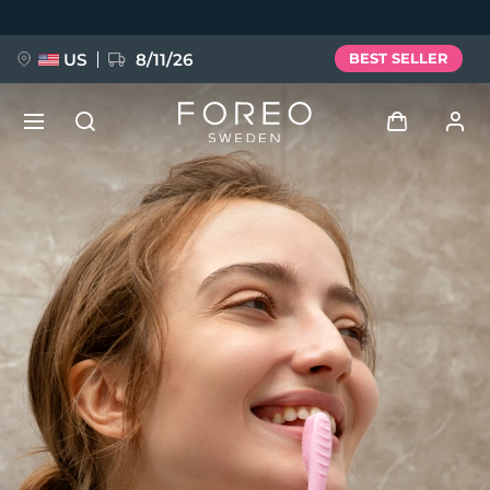
Salta
al
contenuto
principale
US
8/11/26
BEST SELLER
NUOVO
Accedi
Lingua
BREAKING NEWS
Profilo utente
English
Deutsch
Español
I miei dispositivi
FAQ™ Pure Beauty-Tech Elixir
Français
Italiano
Português
I miei ordini
Polski
Svenska
Русский
Türkçe
简体中文
繁體中文
I miei indirizzi
issa™ Teeth Whitening Set
I miei abbonamenti