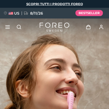
Salta
SCOPRI TUTTI I PRODOTTI FOREO
al
contenuto
principale
US
8/11/26
BESTSELLER
NUOVO
Accedi
Lingua
BREAKING NEWS
Profilo utente
English
Deutsch
Español
I miei dispositivi
FAQ™ Pure Beauty-Tech Elixir
Français
Italiano
Português
I miei ordini
Polski
Svenska
Русский
Türkçe
简体中文
繁體中文
I miei indirizzi
issa™ Teeth Whitening Set
I miei abbonamenti