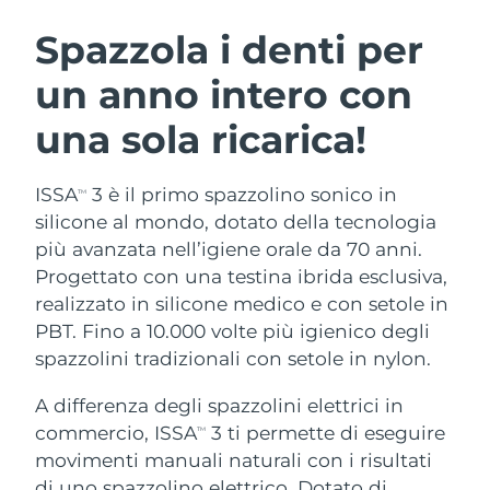
ROUTINE BEAUTY SVEDESI
Austria
Consegna stimata
10/08/2026
Spazzola i denti per
un anno intero con
Bahrein
Consegna stimata
11/08/2026
una sola ricarica!
Detersione viso
Lifting viso
Belgio
Consegna stimata
10/08/2026
LUNA™ 4 pacchetto
BEAR™ 2 pacchetto
Bermuda
Consegna stimata
16/08/2026
ISSA
3 è il primo spazzolino sonico in
TM
Anti-aging massage
Microcurrent toning
silicone al mondo, dotato della tecnologia
Bosnia ed
più avanzata nell’igiene orale da 70 anni.
Consegna stimata
13/08/2026
Idratazione
Igiene orale
Erzegovina
Progettato con una testina ibrida esclusiva,
LUNA™ 4 Plus
BEAR™ 2 go
UFO™ 3 pacchetto
issa™ 4
realizzato in silicone medico e con setole in
Massage, LED heating
Microcurrent toning on-the-go
Brunei
Consegna stimata
15/08/2026
TRATTAMENTI ANTI-AGE FAQ™
PBT. Fino a 10.000 volte più igienico degli
Deep facial hydration
Hybrid silicone sonic toothbrush
spazzolini tradizionali con setole in nylon.
Bulgaria
Consegna stimata
10/08/2026
NEW
LUNA™ 4 Men
BEAR™ 2 eyes & lips
UFO™ 3 LED
A differenza degli spazzolini elettrici in
issa™ 4 plus
Canada
For men, anti-aging massage
Microcurrent line smoothing device
Consegna stimata
14/08/2026
commercio, ISSA
3 ti permette di eseguire
Near-infrared and red light therapy
TM
Smart hybrid silicone sonic toothbrush
device
Anti-age
Trattamenti LED
movimenti manuali naturali con i risultati
Cile
Consegna stimata
14/08/2026
di uno spazzolino elettrico. Dotato di