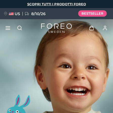
Salta
SCOPRI TUTTI I PRODOTTI FOREO
al
contenuto
principale
US
8/10/26
BESTSELLER
NUOVO
Accedi
Lingua
BREAKING NEWS
Profilo utente
English
Deutsch
Español
I miei dispositivi
FAQ™ Pure Beauty-Tech Elixir
Français
Italiano
Português
I miei ordini
Polski
Svenska
Русский
Türkçe
简体中文
繁體中文
I miei indirizzi
issa™ Teeth Whitening Set
I miei abbonamenti