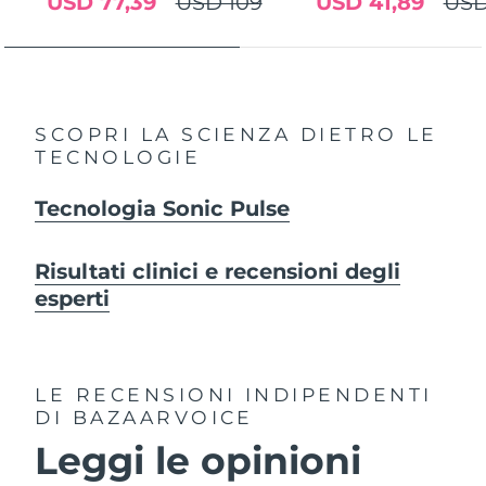
USD 77,39
USD 109
USD 41,89
USD
SCOPRI LA SCIENZA DIETRO LE
TECNOLOGIE
Tecnologia Sonic Pulse
Risultati clinici e recensioni degli
esperti
LE RECENSIONI INDIPENDENTI
DI BAZAARVOICE
Leggi le opinioni