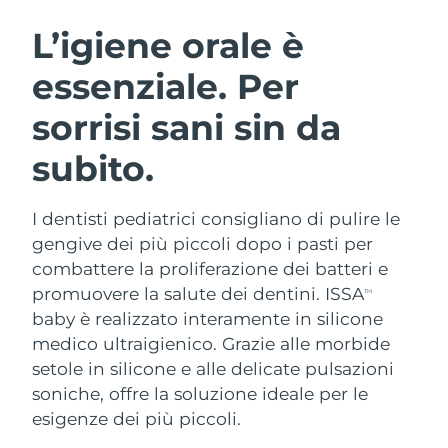
ROUTINE BEAUTY SVEDESI
Austria
Consegna stimata
8/9/26
L’igiene orale è
essenziale. Per
Bahrein
Consegna stimata
8/10/26
sorrisi sani sin da
Detersione viso
Lifting viso
Belgio
Consegna stimata
8/9/26
LUNA™ 4 pacchetto
BEAR™ 2 pacchetto
subito.
Bermuda
Consegna stimata
8/15/26
Anti-aging massage
Microcurrent toning
I dentisti pediatrici consigliano di pulire le
Bosnia ed
Consegna stimata
8/12/26
Idratazione
Igiene orale
Erzegovina
gengive dei più piccoli dopo i pasti per
LUNA™ 4 Plus
BEAR™ 2 go
combattere la proliferazione dei batteri e
UFO™ 3 pacchetto
issa™ 4
Massage, LED heating
Microcurrent toning on-the-go
Brunei
Consegna stimata
8/14/26
promuovere la salute dei dentini. ISSA
TM
TRATTAMENTI ANTI-AGE FAQ™
Deep facial hydration
Hybrid silicone sonic toothbrush
baby è realizzato interamente in silicone
Bulgaria
Consegna stimata
8/9/26
medico ultraigienico. Grazie alle morbide
NEW
LUNA™ 4 Men
BEAR™ 2 eyes & lips
UFO™ 3 LED
setole in silicone e alle delicate pulsazioni
issa™ 4 plus
Canada
For men, anti-aging massage
Microcurrent line smoothing device
Consegna stimata
8/13/26
soniche, offre la soluzione ideale per le
Near-infrared and red light therapy
Smart hybrid silicone sonic toothbrush
device
Anti-age
Trattamenti LED
esigenze dei più piccoli.
Cile
Consegna stimata
8/13/26