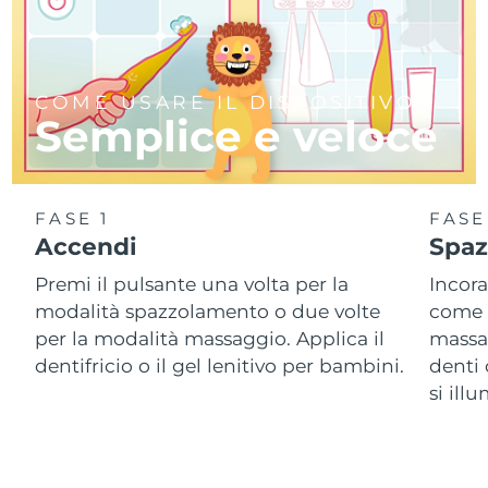
COME USARE IL DISPOSITIVO
Semplice e veloce
FASE 1
FASE
Accendi
Spaz
Premi il pulsante una volta per la
Incora
modalità spazzolamento o due volte
come 
per la modalità massaggio. Applica il
massa
dentifricio o il gel lenitivo per bambini.
denti 
si ill