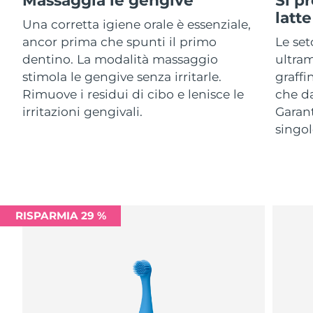
Advanced pore care essentials
For healthy hair
18% PAP
latte
Israele
Consegna stimata
8/13/26
Cosmetici
Uomini
Una corretta igiene orale è essenziale,
ancor prima che spunti il primo
Le set
Italia
Consegna stimata
8/9/26
dentino. La modalità massaggio
ultra
stimola le gengive senza irritarle.
graffi
Giappone
Consegna stimata
8/12/26
Rimuove i residui di cibo e lenisce le
che da
Vedi tutto
irritazioni gengivali.
Garant
Jersey
Consegna stimata
8/14/26
singol
Kazakistan
Consegna stimata
8/11/26
APP FOREO
Kuwait
Consegna stimata
8/9/26
CHI SIAMO
Lettonia
Consegna stimata
8/9/26
RISPARMIA 29 %
Libano
Consegna stimata
8/10/26
Lituania
Consegna stimata
8/9/26
Lussemburgo
Consegna stimata
8/9/26