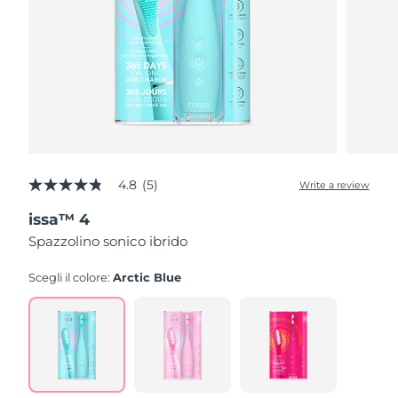
4.8
(5)
Write a review
4.8
out
issa™ 4
of
5
Spazzolino sonico ibrido
stars,
average
rating
Scegli il colore:
Arctic Blue
value.
Read
5
Reviews.
Same
page
link.