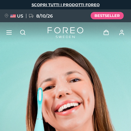
Salta
SCOPRI TUTTI I PRODOTTI FOREO
al
contenuto
principale
US
8/10/26
BESTSELLER
NUOVO
Accedi
Lingua
BREAKING NEWS
Profilo utente
English
Deutsch
Español
I miei dispositivi
FAQ™ Pure Beauty-Tech Elixir
Français
Italiano
Português
I miei ordini
Polski
Svenska
Русский
Türkçe
简体中文
繁體中文
I miei indirizzi
issa™ Teeth Whitening Set
I miei abbonamenti