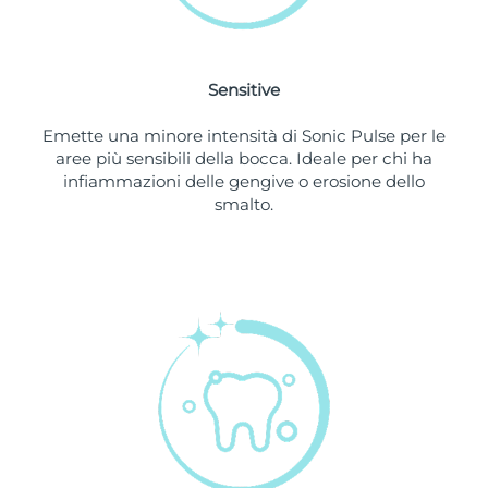
Slovacchia
Consegna stimata
09/08/2026
Sensitive
Slovenia
Consegna stimata
09/08/2026
Emette una minore intensità di Sonic Pulse per le
Sudafrica
Consegna stimata
17/08/2026
aree più sensibili della bocca. Ideale per chi ha
infiammazioni delle gengive o erosione dello
Corea del Sud
Consegna stimata
11/08/2026
smalto.
Spagna
Consegna stimata
09/08/2026
Svezia
Consegna stimata
09/08/2026
Svizzera
Consegna stimata
09/08/2026
Taiwan
Consegna stimata
14/08/2026
Thailandia
Consegna stimata
13/08/2026