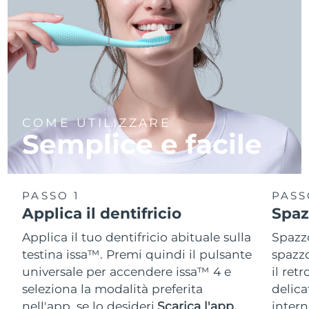
COME UTILIZZARE
Semplice e facile
PASSO 1
PASS
Applica il dentifricio
Spaz
Applica il tuo dentifricio abituale sulla
Spazzo
testina issa™. Premi quindi il pulsante
spazzo
universale per accendere issa™ 4 e
il ret
seleziona la modalità preferita
delica
nell'app, se lo desideri.
Scarica l'app.
intern