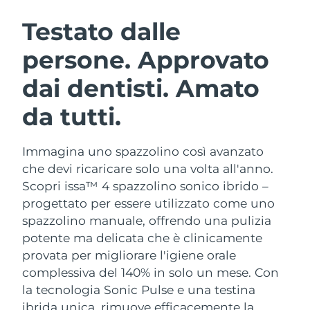
ROUTINE BEAUTY SVEDESI
Austria
Consegna stimata
09/08/2026
Testato dalle
persone. Approvato
Bahrein
Consegna stimata
10/08/2026
dai dentisti. Amato
Detersione viso
Lifting viso
Belgio
Consegna stimata
09/08/2026
LUNA™ 4 pacchetto
BEAR™ 2 pacchetto
da tutti.
Bermuda
Consegna stimata
15/08/2026
Anti-aging massage
Microcurrent toning
Immagina uno spazzolino così avanzato
Bosnia ed
Consegna stimata
12/08/2026
Idratazione
Igiene orale
Erzegovina
che devi ricaricare solo una volta all'anno.
LUNA™ 4 Plus
BEAR™ 2 go
Scopri issa™ 4 spazzolino sonico ibrido –
UFO™ 3 pacchetto
issa™ 4
Massage, LED heating
Microcurrent toning on-the-go
Brunei
Consegna stimata
14/08/2026
progettato per essere utilizzato come uno
TRATTAMENTI ANTI-AGE FAQ™
Deep facial hydration
Hybrid silicone sonic toothbrush
spazzolino manuale, offrendo una pulizia
Bulgaria
Consegna stimata
09/08/2026
potente ma delicata che è clinicamente
NEW
LUNA™ 4 Men
BEAR™ 2 eyes & lips
UFO™ 3 LED
provata per migliorare l'igiene orale
issa™ 4 plus
Canada
For men, anti-aging massage
Microcurrent line smoothing device
Consegna stimata
13/08/2026
complessiva del 140% in solo un mese. Con
Near-infrared and red light therapy
Smart hybrid silicone sonic toothbrush
device
Anti-age
Trattamenti LED
la tecnologia Sonic Pulse e una testina
Cile
Consegna stimata
13/08/2026
ibrida unica, rimuove efficacemente la