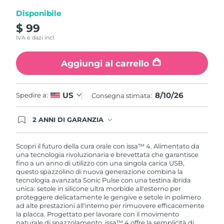
Disponibile
$ 99
IVA e dazi incl.
Aggiungi al carrello
8/10/26
US
Spedire a:
Consegna stimata:
2 ANNI DI GARANZIA
Gli ordini registrati oggi avranno una copertura
completa della garanzia FOREO. Questo significa
che, in caso di difetti nei primi 2 anni dalla data di
Scopri il futuro della cura orale con issa™ 4. Alimentato da
acquisto, FOREO sostituirà il tuo prodotto
una tecnologia rivoluzionaria e brevettata che garantisce
gratuitamente.
fino a un anno di utilizzo con una singola carica USB,
questo spazzolino di nuova generazione combina la
tecnologia avanzata Sonic Pulse con una testina ibrida
unica: setole in silicone ultra morbide all'esterno per
proteggere delicatamente le gengive e setole in polimero
ad alte prestazioni all'interno per rimuovere efficacemente
la placca. Progettato per lavorare con il movimento
naturale di spazzolamento, issa™ 4 offre la semplicità di