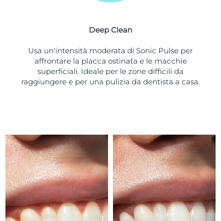
Turchia
Consegna stimata
10/08/2026
Deep Clean
Emirati Arabi Uniti
Consegna stimata
10/08/2026
Usa un'intensità moderata di Sonic Pulse per
Regno Unito
Consegna stimata
09/08/2026
affrontare la placca ostinata e le macchie
superficiali. Ideale per le zone difficili da
Stati Uniti
Consegna stimata
10/08/2026
raggiungere e per una pulizia da dentista a casa.
Uzbekistan
Consegna stimata
14/08/2026
Vietnam
Consegna stimata
15/08/2026