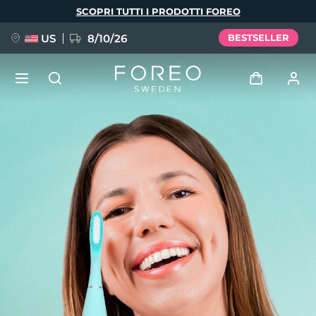
Salta
SCOPRI TUTTI I PRODOTTI FOREO
al
contenuto
principale
US
8/10/26
BESTSELLER
NUOVO
Accedi
Lingua
BREAKING NEWS
Profilo utente
English
Deutsch
Español
I miei dispositivi
FAQ™ Pure Beauty-Tech Elixir
Français
Italiano
Português
I miei ordini
Polski
Svenska
Русский
Türkçe
简体中文
繁體中文
I miei indirizzi
issa™ Teeth Whitening Set
I miei abbonamenti