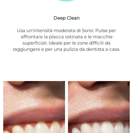
Turchia
Consegna stimata
8/10/26
Deep Clean
Emirati Arabi Uniti
Consegna stimata
8/10/26
Usa un'intensità moderata di Sonic Pulse per
Regno Unito
Consegna stimata
8/9/26
affrontare la placca ostinata e le macchie
superficiali. Ideale per le zone difficili da
Stati Uniti
Consegna stimata
8/10/26
raggiungere e per una pulizia da dentista a casa.
Uzbekistan
Consegna stimata
8/14/26
Vietnam
Consegna stimata
8/15/26