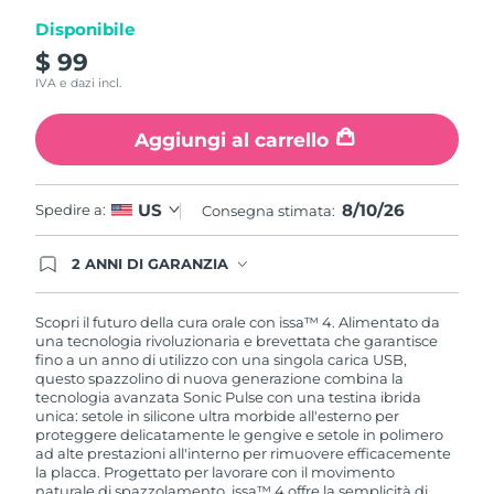
Disponibile
$ 99
IVA e dazi incl.
Aggiungi al carrello
8/10/26
US
Spedire a:
Consegna stimata:
2 ANNI DI GARANZIA
Gli ordini registrati oggi avranno una copertura
completa della garanzia FOREO. Questo significa
che, in caso di difetti nei primi 2 anni dalla data di
Scopri il futuro della cura orale con issa™ 4. Alimentato da
acquisto, FOREO sostituirà il tuo prodotto
una tecnologia rivoluzionaria e brevettata che garantisce
gratuitamente.
fino a un anno di utilizzo con una singola carica USB,
questo spazzolino di nuova generazione combina la
tecnologia avanzata Sonic Pulse con una testina ibrida
unica: setole in silicone ultra morbide all'esterno per
proteggere delicatamente le gengive e setole in polimero
ad alte prestazioni all'interno per rimuovere efficacemente
la placca. Progettato per lavorare con il movimento
naturale di spazzolamento, issa™ 4 offre la semplicità di