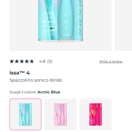
4.8
(5)
Write a review
4.8
out
issa™ 4
of
5
Spazzolino sonico ibrido
stars,
average
rating
Scegli il colore:
Arctic Blue
value.
Read
5
Reviews.
Same
page
link.