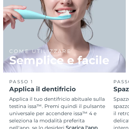
COME UTILIZZARE
Semplice e facile
PASSO 1
PASS
Applica il dentifricio
Spaz
Applica il tuo dentifricio abituale sulla
Spazzo
testina issa™. Premi quindi il pulsante
spazzo
universale per accendere issa™ 4 e
il ret
seleziona la modalità preferita
delica
nell'app, se lo desideri.
Scarica l'app.
intern