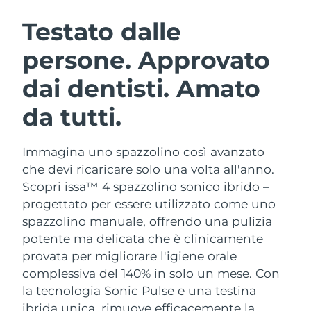
ROUTINE BEAUTY SVEDESI
Austria
Consegna stimata
8/9/26
Testato dalle
persone. Approvato
Bahrein
Consegna stimata
8/10/26
dai dentisti. Amato
Detersione viso
Lifting viso
Belgio
Consegna stimata
8/9/26
LUNA™ 4 pacchetto
BEAR™ 2 pacchetto
da tutti.
Bermuda
Consegna stimata
8/15/26
Anti-aging massage
Microcurrent toning
Immagina uno spazzolino così avanzato
Bosnia ed
Consegna stimata
8/12/26
Idratazione
Igiene orale
Erzegovina
che devi ricaricare solo una volta all'anno.
LUNA™ 4 Plus
BEAR™ 2 go
Scopri issa™ 4 spazzolino sonico ibrido –
UFO™ 3 pacchetto
issa™ 4
Massage, LED heating
Microcurrent toning on-the-go
Brunei
Consegna stimata
8/14/26
progettato per essere utilizzato come uno
TRATTAMENTI ANTI-AGE FAQ™
Deep facial hydration
Hybrid silicone sonic toothbrush
spazzolino manuale, offrendo una pulizia
Bulgaria
Consegna stimata
8/9/26
potente ma delicata che è clinicamente
NEW
LUNA™ 4 Men
BEAR™ 2 eyes & lips
UFO™ 3 LED
provata per migliorare l'igiene orale
issa™ 4 plus
Canada
For men, anti-aging massage
Microcurrent line smoothing device
Consegna stimata
8/13/26
complessiva del 140% in solo un mese. Con
Near-infrared and red light therapy
Smart hybrid silicone sonic toothbrush
device
Anti-age
Trattamenti LED
la tecnologia Sonic Pulse e una testina
Cile
Consegna stimata
8/13/26
ibrida unica, rimuove efficacemente la