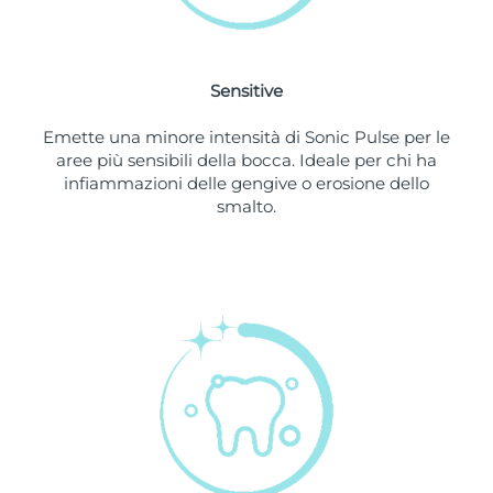
Slovacchia
Consegna stimata
8/9/26
Sensitive
Slovenia
Consegna stimata
8/9/26
Emette una minore intensità di Sonic Pulse per le
Sudafrica
Consegna stimata
8/17/26
aree più sensibili della bocca. Ideale per chi ha
infiammazioni delle gengive o erosione dello
Corea del Sud
Consegna stimata
8/11/26
smalto.
Spagna
Consegna stimata
8/9/26
Svezia
Consegna stimata
8/9/26
Svizzera
Consegna stimata
8/9/26
Taiwan
Consegna stimata
8/14/26
Thailandia
Consegna stimata
8/13/26