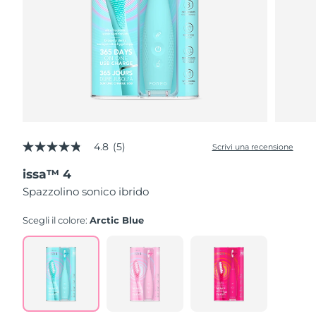
4.8
(5)
Scrivi una recensione
4.8
stelle
issa™ 4
su
5
Spazzolino sonico ibrido
,
valore
di
Scegli il colore:
Arctic Blue
valutazione
medio.
Read
5
Reviews.
Stesso
link
alla