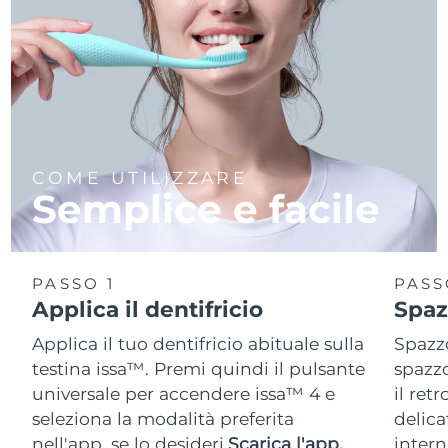
COME UTILIZZARE
Semplice e facile
PASSO 1
PASS
Applica il dentifricio
Spaz
Applica il tuo dentifricio abituale sulla
Spazzo
testina issa™. Premi quindi il pulsante
spazzo
universale per accendere issa™ 4 e
il ret
seleziona la modalità preferita
delica
nell'app, se lo desideri.
Scarica l'app.
intern