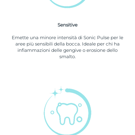
Slovacchia
Consegna stimata
8/10/26
Sensitive
Slovenia
Consegna stimata
8/10/26
Emette una minore intensità di Sonic Pulse per le
Sudafrica
Consegna stimata
8/18/26
aree più sensibili della bocca. Ideale per chi ha
infiammazioni delle gengive o erosione dello
Corea del Sud
Consegna stimata
8/12/26
smalto.
Spagna
Consegna stimata
8/10/26
Svezia
Consegna stimata
8/10/26
Svizzera
Consegna stimata
8/10/26
Taiwan
Consegna stimata
8/15/26
Thailandia
Consegna stimata
8/14/26