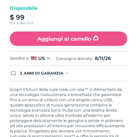
pagina.
Disponibile
$ 99
IVA e dazi incl.
Aggiungi al carrello
8/11/26
US
Spedire a:
Consegna stimata:
2 ANNI DI GARANZIA
Gli ordini registrati oggi avranno una copertura
completa della garanzia FOREO. Questo significa
che, in caso di difetti nei primi 2 anni dalla data di
Scopri il futuro della cura orale con issa™ 4. Alimentato da
acquisto, FOREO sostituirà il tuo prodotto
una tecnologia rivoluzionaria e brevettata che garantisce
gratuitamente.
fino a un anno di utilizzo con una singola carica USB,
questo spazzolino di nuova generazione combina la
tecnologia avanzata Sonic Pulse con una testina ibrida
unica: setole in silicone ultra morbide all'esterno per
proteggere delicatamente le gengive e setole in polimero
ad alte prestazioni all'interno per rimuovere efficacemente
la placca. Progettato per lavorare con il movimento
naturale di spazzolamento, issa™ 4 offre la semplicità di