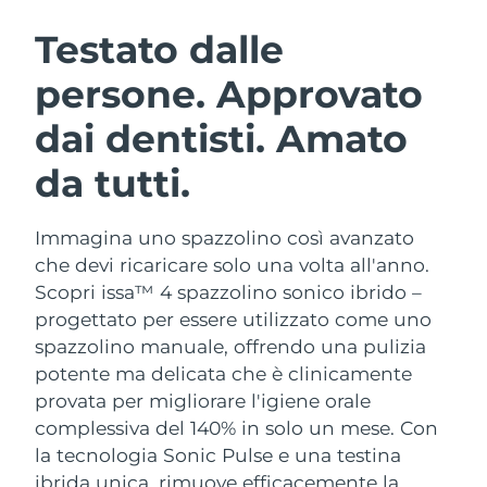
ROUTINE BEAUTY SVEDESI
Austria
Consegna stimata
8/10/26
Testato dalle
persone. Approvato
Bahrein
Consegna stimata
8/11/26
dai dentisti. Amato
Detersione viso
Lifting viso
Belgio
Consegna stimata
8/10/26
LUNA™ 4 pacchetto
BEAR™ 2 pacchetto
da tutti.
Bermuda
Consegna stimata
8/16/26
Anti-aging massage
Microcurrent toning
Immagina uno spazzolino così avanzato
Bosnia ed
Consegna stimata
8/13/26
Idratazione
Igiene orale
Erzegovina
che devi ricaricare solo una volta all'anno.
LUNA™ 4 Plus
BEAR™ 2 go
Scopri issa™ 4 spazzolino sonico ibrido –
UFO™ 3 pacchetto
issa™ 4
Massage, LED heating
Microcurrent toning on-the-go
Brunei
Consegna stimata
8/15/26
progettato per essere utilizzato come uno
TRATTAMENTI ANTI-AGE FAQ™
Deep facial hydration
Hybrid silicone sonic toothbrush
spazzolino manuale, offrendo una pulizia
Bulgaria
Consegna stimata
8/10/26
potente ma delicata che è clinicamente
NEW
LUNA™ 4 Men
BEAR™ 2 eyes & lips
UFO™ 3 LED
provata per migliorare l'igiene orale
issa™ 4 plus
Canada
For men, anti-aging massage
Microcurrent line smoothing device
Consegna stimata
8/14/26
complessiva del 140% in solo un mese. Con
Near-infrared and red light therapy
Smart hybrid silicone sonic toothbrush
device
Anti-age
Trattamenti LED
la tecnologia Sonic Pulse e una testina
Cile
Consegna stimata
8/14/26
ibrida unica, rimuove efficacemente la