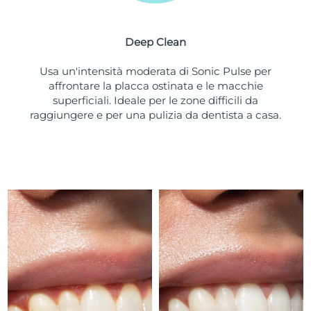
Turchia
Consegna stimata
8/11/26
Deep Clean
Emirati Arabi Uniti
Consegna stimata
8/11/26
Usa un'intensità moderata di Sonic Pulse per
Regno Unito
Consegna stimata
8/10/26
affrontare la placca ostinata e le macchie
superficiali. Ideale per le zone difficili da
Stati Uniti
Consegna stimata
8/11/26
raggiungere e per una pulizia da dentista a casa.
Uzbekistan
Consegna stimata
8/15/26
Vietnam
Consegna stimata
8/16/26