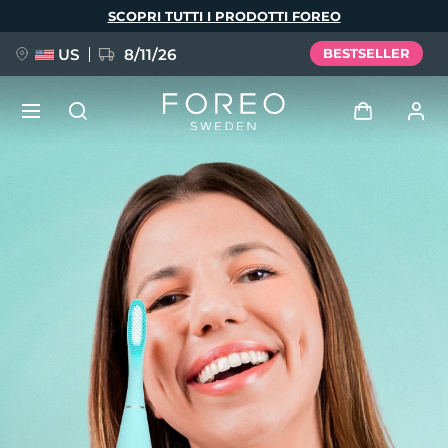
Salta
SCOPRI TUTTI I PRODOTTI FOREO
al
contenuto
principale
US
8/11/26
BESTSELLER
NUOVO
Accedi
Lingua
BREAKING NEWS
Profilo utente
English
Deutsch
Español
I miei dispositivi
FAQ™ Pure Beauty-Tech Elixir
Français
Italiano
Português
I miei ordini
Polski
Svenska
Русский
Türkçe
简体中文
繁體中文
I miei indirizzi
issa™ Teeth Whitening Set
I miei abbonamenti