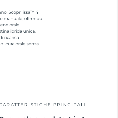
nno. Scopri issa™ 4
no manuale, offrendo
iene orale
tina ibrida unica,
 ricarica
di cura orale senza
CARATTERISTICHE PRINCIPALI