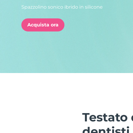
Spazzolino sonico ibrido in silicone
issa™ Teeth Whitening Set
Acquista ora
FAQ™ Dual LED Panel
POPOLARE
Offerte speciali
Bestseller
Testato 
dentisti