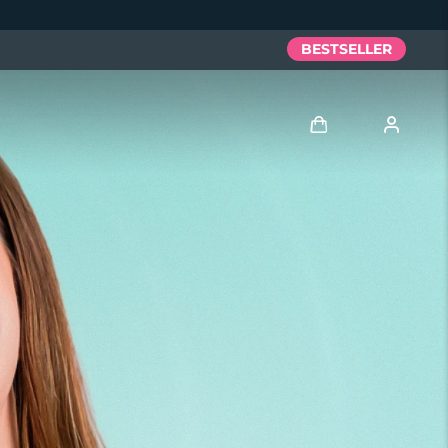
BESTSELLER
Accedi
Profilo utente
I miei dispositivi
I miei ordini
I miei indirizzi
I miei abbonamenti