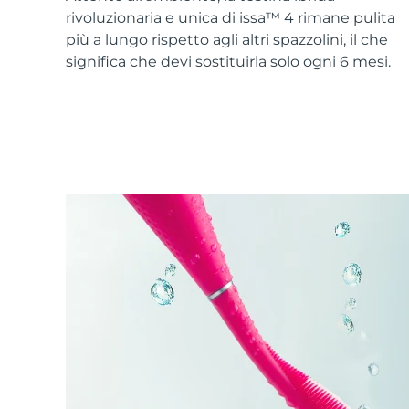
Skincare KIWI™
All acne treatment devices
All revitalizing eye massagers
Serum
rivoluzionaria e unica di issa™ 4 rimane pulita
issa™ Teeth Whitening Gel
Advanced pore care essentials
For healthy hair
più a lungo rispetto agli altri spazzolini, il che
18% PAP
significa che devi sostituirla solo ogni 6 mesi.
Cosmetici
Uomini
Vedi tutto
APP FOREO
CHI SIAMO