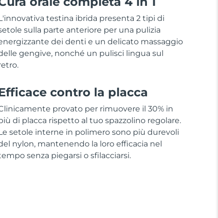
Cura orale completa 4 in 1
L'innovativa testina ibrida presenta 2 tipi di
setole sulla parte anteriore per una pulizia
energizzante dei denti e un delicato massaggio
delle gengive, nonché un pulisci lingua sul
retro.
Efficace contro la placca
Clinicamente provato per rimuovere il 30% in
più di placca rispetto al tuo spazzolino regolare.
Le setole interne in polimero sono più durevoli
del nylon, mantenendo la loro efficacia nel
tempo senza piegarsi o sfilacciarsi.