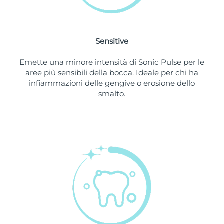
Slovacchia
Consegna stimata
8/8/26
Sensitive
Slovenia
Consegna stimata
8/8/26
Emette una minore intensità di Sonic Pulse per le
Sudafrica
Consegna stimata
16/8/26
aree più sensibili della bocca. Ideale per chi ha
infiammazioni delle gengive o erosione dello
Corea del Sud
Consegna stimata
10/8/26
smalto.
Spagna
Consegna stimata
8/8/26
Svezia
Consegna stimata
8/8/26
Svizzera
Consegna stimata
8/8/26
Taiwan
Consegna stimata
13/8/26
Thailandia
Consegna stimata
12/8/26