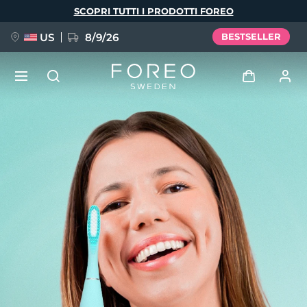
Salta
SCOPRI TUTTI I PRODOTTI FOREO
al
contenuto
principale
US
8/9/26
BESTSELLER
NUOVO
Accedi
Lingua
BREAKING NEWS
Profilo utente
English
Deutsch
Español
I miei dispositivi
FAQ™ Pure Beauty-Tech Elixir
Français
Italiano
Português
I miei ordini
Polski
Svenska
Русский
Türkçe
简体中文
繁體中文
I miei indirizzi
issa™ Teeth Whitening Set
I miei abbonamenti