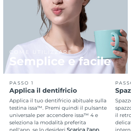
COME UTILIZZARE
Semplice e facile
PASSO 1
PASS
Applica il dentifricio
Spaz
Applica il tuo dentifricio abituale sulla
Spazzo
testina issa™. Premi quindi il pulsante
spazzo
universale per accendere issa™ 4 e
il ret
seleziona la modalità preferita
delica
nell'app, se lo desideri.
Scarica l'app.
intern