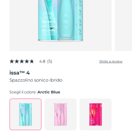
4.8
(5)
Write a review
4.8
out
issa™ 4
of
5
Spazzolino sonico ibrido
stars,
average
rating
Scegli il colore:
Arctic Blue
value.
Read
5
Reviews.
Same
page
link.