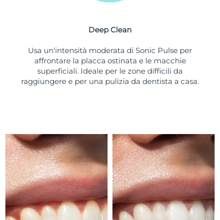
Turchia
Consegna stimata
9/8/26
Deep Clean
Emirati Arabi Uniti
Consegna stimata
9/8/26
Usa un'intensità moderata di Sonic Pulse per
Regno Unito
Consegna stimata
8/8/26
affrontare la placca ostinata e le macchie
superficiali. Ideale per le zone difficili da
Stati Uniti
Consegna stimata
9/8/26
raggiungere e per una pulizia da dentista a casa.
Uzbekistan
Consegna stimata
13/8/26
Vietnam
Consegna stimata
14/8/26