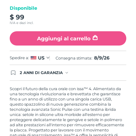
Disponibile
$ 99
IVA e dazi incl.
Aggiungi al carrello
8/9/26
US
Spedire a:
Consegna stimata:
2 ANNI DI GARANZIA
Gli ordini registrati oggi avranno una copertura
completa della garanzia FOREO. Questo significa
che, in caso di difetti nei primi 2 anni dalla data di
Scopri il futuro della cura orale con issa™ 4. Alimentato da
acquisto, FOREO sostituirà il tuo prodotto
una tecnologia rivoluzionaria e brevettata che garantisce
gratuitamente.
fino a un anno di utilizzo con una singola carica USB,
questo spazzolino di nuova generazione combina la
tecnologia avanzata Sonic Pulse con una testina ibrida
unica: setole in silicone ultra morbide all'esterno per
proteggere delicatamente le gengive e setole in polimero
ad alte prestazioni all'interno per rimuovere efficacemente
la placca. Progettato per lavorare con il movimento
naturale di spazzolamento, issa™ 4 offre la semplicità di