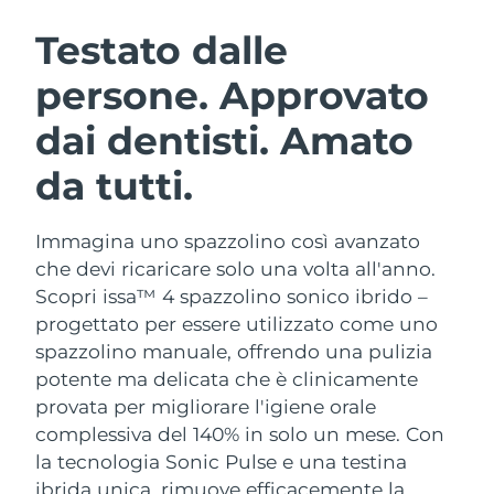
ROUTINE BEAUTY SVEDESI
Austria
Consegna stimata
8/8/26
Testato dalle
persone. Approvato
Bahrein
Consegna stimata
9/8/26
dai dentisti. Amato
Detersione viso
Lifting viso
Belgio
Consegna stimata
8/8/26
LUNA™ 4 pacchetto
BEAR™ 2 pacchetto
da tutti.
Bermuda
Consegna stimata
14/8/26
Anti-aging massage
Microcurrent toning
Immagina uno spazzolino così avanzato
Bosnia ed
Consegna stimata
11/8/26
Idratazione
Igiene orale
Erzegovina
che devi ricaricare solo una volta all'anno.
LUNA™ 4 Plus
BEAR™ 2 go
Scopri issa™ 4 spazzolino sonico ibrido –
UFO™ 3 pacchetto
issa™ 4
Massage, LED heating
Microcurrent toning on-the-go
Brunei
Consegna stimata
13/8/26
progettato per essere utilizzato come uno
TRATTAMENTI ANTI-AGE FAQ™
Deep facial hydration
Hybrid silicone sonic toothbrush
spazzolino manuale, offrendo una pulizia
Bulgaria
Consegna stimata
8/8/26
potente ma delicata che è clinicamente
NEW
LUNA™ 4 Men
BEAR™ 2 eyes & lips
UFO™ 3 LED
provata per migliorare l'igiene orale
issa™ 4 plus
Canada
For men, anti-aging massage
Microcurrent line smoothing device
Consegna stimata
12/8/26
complessiva del 140% in solo un mese. Con
Near-infrared and red light therapy
Smart hybrid silicone sonic toothbrush
device
Anti-age
Trattamenti LED
la tecnologia Sonic Pulse e una testina
Cile
Consegna stimata
12/8/26
ibrida unica, rimuove efficacemente la