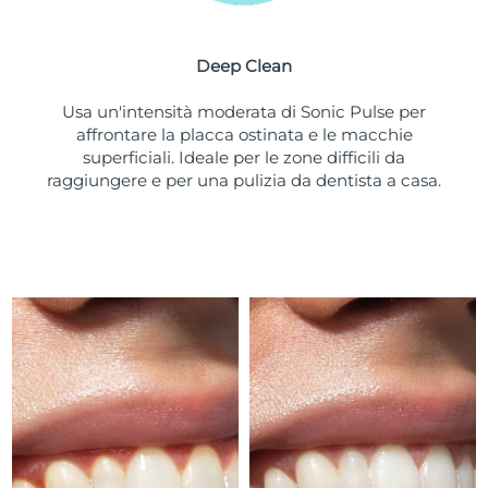
Turchia
Consegna stimata
8/10/26
Deep Clean
Emirati Arabi Uniti
Consegna stimata
8/10/26
Usa un'intensità moderata di Sonic Pulse per
Regno Unito
Consegna stimata
8/9/26
affrontare la placca ostinata e le macchie
superficiali. Ideale per le zone difficili da
Stati Uniti
Consegna stimata
8/10/26
raggiungere e per una pulizia da dentista a casa.
Uzbekistan
Consegna stimata
8/14/26
Vietnam
Consegna stimata
8/15/26