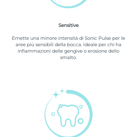
Slovacchia
Consegna stimata
8/9/26
Sensitive
Slovenia
Consegna stimata
8/9/26
Emette una minore intensità di Sonic Pulse per le
Sudafrica
Consegna stimata
8/17/26
aree più sensibili della bocca. Ideale per chi ha
infiammazioni delle gengive o erosione dello
Corea del Sud
Consegna stimata
8/11/26
smalto.
Spagna
Consegna stimata
8/9/26
Svezia
Consegna stimata
8/9/26
Svizzera
Consegna stimata
8/9/26
Taiwan
Consegna stimata
8/14/26
Thailandia
Consegna stimata
8/13/26