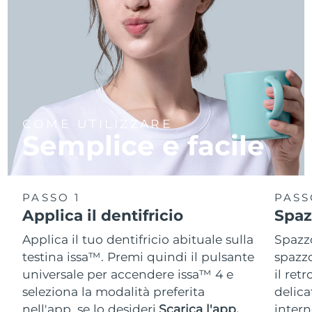
COME UTILIZZARE
Semplice e facile
PASSO 1
PASS
Applica il dentifricio
Spaz
Applica il tuo dentifricio abituale sulla
Spazzo
testina issa™. Premi quindi il pulsante
spazzo
universale per accendere issa™ 4 e
il ret
seleziona la modalità preferita
delica
nell'app, se lo desideri.
Scarica l'app.
intern