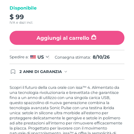
pagina.
Disponibile
$ 99
IVA e dazi incl.
Aggiungi al carrello
8/10/26
US
Spedire a:
Consegna stimata:
2 ANNI DI GARANZIA
Gli ordini registrati oggi avranno una copertura
completa della garanzia FOREO. Questo significa
che, in caso di difetti nei primi 2 anni dalla data di
Scopri il futuro della cura orale con issa™ 4. Alimentato da
acquisto, FOREO sostituirà il tuo prodotto
una tecnologia rivoluzionaria e brevettata che garantisce
gratuitamente.
fino a un anno di utilizzo con una singola carica USB,
questo spazzolino di nuova generazione combina la
tecnologia avanzata Sonic Pulse con una testina ibrida
unica: setole in silicone ultra morbide all'esterno per
proteggere delicatamente le gengive e setole in polimero
ad alte prestazioni all'interno per rimuovere efficacemente
la placca. Progettato per lavorare con il movimento
naturale di spazzolamento, issa™ 4 offre la semplicità di