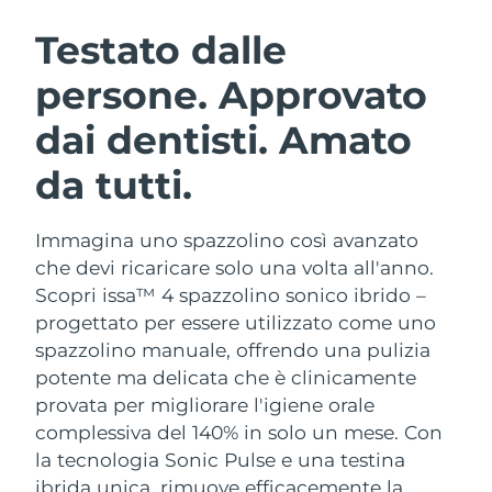
ROUTINE BEAUTY SVEDESI
Austria
Consegna stimata
8/9/26
Testato dalle
persone. Approvato
Bahrein
Consegna stimata
8/10/26
dai dentisti. Amato
Detersione viso
Lifting viso
Belgio
Consegna stimata
8/9/26
LUNA™ 4 pacchetto
BEAR™ 2 pacchetto
da tutti.
Bermuda
Consegna stimata
8/15/26
Anti-aging massage
Microcurrent toning
Immagina uno spazzolino così avanzato
Bosnia ed
Consegna stimata
8/12/26
Idratazione
Igiene orale
Erzegovina
che devi ricaricare solo una volta all'anno.
LUNA™ 4 Plus
BEAR™ 2 go
Scopri issa™ 4 spazzolino sonico ibrido –
UFO™ 3 pacchetto
issa™ 4
Massage, LED heating
Microcurrent toning on-the-go
Brunei
Consegna stimata
8/14/26
progettato per essere utilizzato come uno
TRATTAMENTI ANTI-AGE FAQ™
Deep facial hydration
Hybrid silicone sonic toothbrush
spazzolino manuale, offrendo una pulizia
Bulgaria
Consegna stimata
8/9/26
potente ma delicata che è clinicamente
NEW
LUNA™ 4 Men
BEAR™ 2 eyes & lips
UFO™ 3 LED
provata per migliorare l'igiene orale
issa™ 4 plus
Canada
For men, anti-aging massage
Microcurrent line smoothing device
Consegna stimata
8/13/26
complessiva del 140% in solo un mese. Con
Near-infrared and red light therapy
Smart hybrid silicone sonic toothbrush
device
Anti-age
Trattamenti LED
la tecnologia Sonic Pulse e una testina
Cile
Consegna stimata
8/13/26
ibrida unica, rimuove efficacemente la