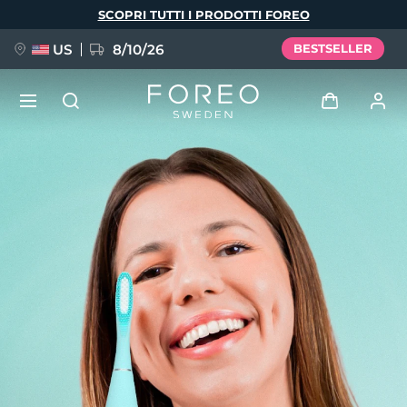
Salta
SCOPRI TUTTI I PRODOTTI FOREO
al
contenuto
principale
US
8/10/26
BESTSELLER
NUOVO
Accedi
Lingua
BREAKING NEWS
Profilo utente
English
Deutsch
Español
I miei dispositivi
FAQ™ Pure Beauty-Tech Elixir
Français
Italiano
Português
I miei ordini
Polski
Svenska
Русский
Türkçe
简体中文
繁體中文
I miei indirizzi
issa™ Teeth Whitening Set
I miei abbonamenti