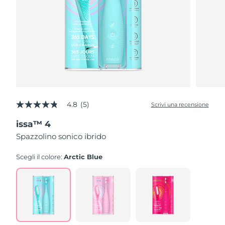
4.8
(5)
Scrivi una recensione
4.8
stelle
issa™ 4
su
5
Spazzolino sonico ibrido
,
valore
di
Scegli il colore:
Arctic Blue
valutazione
medio.
Read
5
Reviews.
Stesso
link
alla