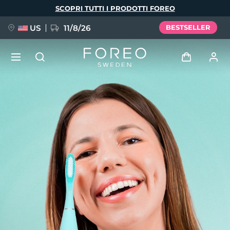
Salta
SCOPRI TUTTI I PRODOTTI FOREO
al
contenuto
principale
US
11/8/26
BESTSELLER
NUOVO
Accedi
Lingua
BREAKING NEWS
Profilo utente
English
Deutsch
Español
I miei dispositivi
FAQ™ Pure Beauty-Tech Elixir
Français
Italiano
Português
I miei ordini
Polski
Svenska
Русский
Türkçe
简体中文
繁體中文
I miei indirizzi
issa™ Teeth Whitening Set
I miei abbonamenti