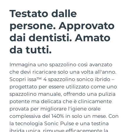
ROUTINE BEAUTY SVEDESI
Austria
Consegna stimata
8/10/26
Testato dalle
persone. Approvato
Bahrein
Consegna stimata
8/11/26
dai dentisti. Amato
Detersione viso
Lifting viso
Belgio
Consegna stimata
8/10/26
LUNA™ 4 pacchetto
BEAR™ 2 pacchetto
da tutti.
Bermuda
Consegna stimata
8/16/26
Anti-aging massage
Microcurrent toning
Immagina uno spazzolino così avanzato
Bosnia ed
Consegna stimata
8/13/26
Idratazione
Igiene orale
Erzegovina
che devi ricaricare solo una volta all'anno.
LUNA™ 4 Plus
BEAR™ 2 go
Scopri issa™ 4 spazzolino sonico ibrido –
UFO™ 3 pacchetto
issa™ 4
Massage, LED heating
Microcurrent toning on-the-go
Brunei
Consegna stimata
8/15/26
progettato per essere utilizzato come uno
TRATTAMENTI ANTI-AGE FAQ™
Deep facial hydration
Hybrid silicone sonic toothbrush
spazzolino manuale, offrendo una pulizia
Bulgaria
Consegna stimata
8/10/26
potente ma delicata che è clinicamente
NEW
LUNA™ 4 Men
BEAR™ 2 eyes & lips
UFO™ 3 LED
provata per migliorare l'igiene orale
issa™ 4 plus
Canada
For men, anti-aging massage
Microcurrent line smoothing device
Consegna stimata
8/14/26
complessiva del 140% in solo un mese. Con
Near-infrared and red light therapy
Smart hybrid silicone sonic toothbrush
device
Anti-age
Trattamenti LED
la tecnologia Sonic Pulse e una testina
Cile
Consegna stimata
8/14/26
ibrida unica, rimuove efficacemente la