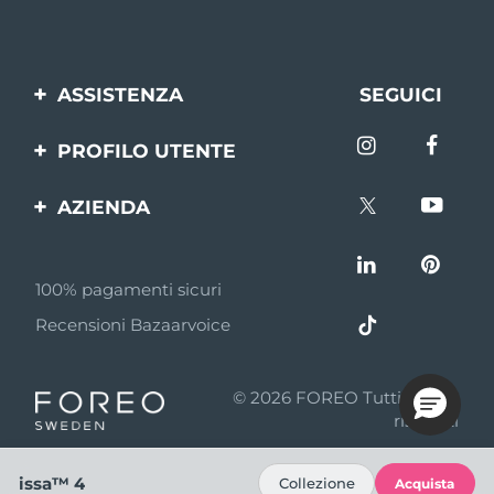
ASSISTENZA
SEGUICI
Contattaci
PROFILO UTENTE
Ordini e spedizioni
Registrazione del
AZIENDA
prodotto
Garanzia e resi
FOREO
Aiuto
FAQ
100% pagamenti sicuri
Affiliazione
Informazioni sulla
Recensioni Bazaarvoice
batteria
Notizie di affiliazione
MYSA
© 2026 FOREO Tutti i diritti
Rivenditori
riservati
Termini di Utilizzo
issa™ 4
Collezione
Acquista