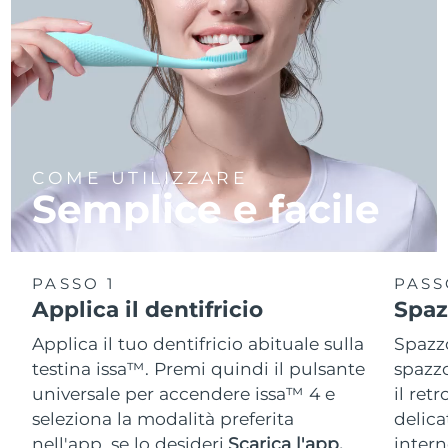
COME UTILIZZARE
Semplice e facile
PASSO 1
PASS
Applica il dentifricio
Spaz
Applica il tuo dentifricio abituale sulla
Spazzo
testina issa™. Premi quindi il pulsante
spazzo
universale per accendere issa™ 4 e
il ret
seleziona la modalità preferita
delica
nell'app, se lo desideri.
Scarica l'app.
intern