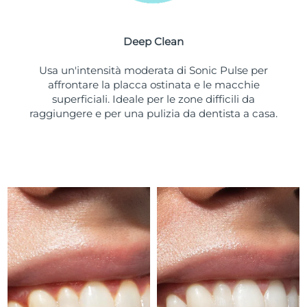
Turchia
Consegna stimata
8/11/26
Deep Clean
Emirati Arabi Uniti
Consegna stimata
8/11/26
Usa un'intensità moderata di Sonic Pulse per
Regno Unito
Consegna stimata
8/10/26
affrontare la placca ostinata e le macchie
superficiali. Ideale per le zone difficili da
Stati Uniti
Consegna stimata
8/11/26
raggiungere e per una pulizia da dentista a casa.
Uzbekistan
Consegna stimata
8/15/26
Vietnam
Consegna stimata
8/16/26