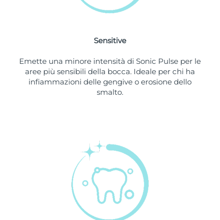
Slovacchia
Consegna stimata
8/10/26
Sensitive
Slovenia
Consegna stimata
8/10/26
Emette una minore intensità di Sonic Pulse per le
Sudafrica
Consegna stimata
8/18/26
aree più sensibili della bocca. Ideale per chi ha
infiammazioni delle gengive o erosione dello
Corea del Sud
Consegna stimata
8/12/26
smalto.
Spagna
Consegna stimata
8/10/26
Svezia
Consegna stimata
8/10/26
Svizzera
Consegna stimata
8/10/26
Taiwan
Consegna stimata
8/15/26
Thailandia
Consegna stimata
8/14/26