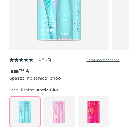
4.8
(5)
Scrivi una recensione
4.8
stelle
issa™ 4
su
5
Spazzolino sonico ibrido
,
valore
di
Scegli il colore:
Arctic Blue
valutazione
medio.
Read
5
Reviews.
Stesso
link
alla