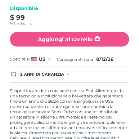
pagina.
Disponibile
$ 99
IVA e dazi incl.
Aggiungi al carrello
8/12/26
US
Spedire a:
Consegna stimata:
2 ANNI DI GARANZIA
Gli ordini registrati oggi avranno una copertura
completa della garanzia FOREO. Questo significa
che, in caso di difetti nei primi 2 anni dalla data di
Scopri il futuro della cura orale con issa™ 4. Alimentato da
acquisto, FOREO sostituirà il tuo prodotto
una tecnologia rivoluzionaria e brevettata che garantisce
gratuitamente.
fino a un anno di utilizzo con una singola carica USB,
questo spazzolino di nuova generazione combina la
tecnologia avanzata Sonic Pulse con una testina ibrida
unica: setole in silicone ultra morbide all'esterno per
proteggere delicatamente le gengive e setole in polimero
ad alte prestazioni all'interno per rimuovere efficacemente
la placca. Progettato per lavorare con il movimento
naturale di spazzolamento, issa™ 4 offre la semplicità di