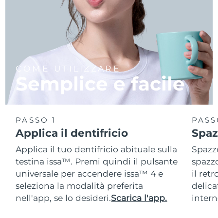
COME UTILIZZARE
Semplice e facile
PASSO 1
PASS
Applica il dentifricio
Spaz
Applica il tuo dentifricio abituale sulla
Spazzo
testina issa™. Premi quindi il pulsante
spazzo
universale per accendere issa™ 4 e
il ret
seleziona la modalità preferita
delica
nell'app, se lo desideri.
Scarica l'app.
intern