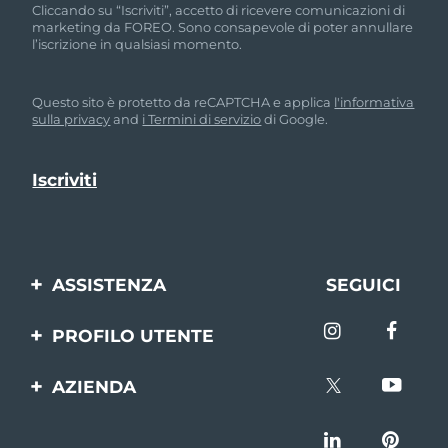
Cliccando su “Iscriviti”, accetto di ricevere comunicazioni di
marketing da FOREO. Sono consapevole di poter annullare
l’iscrizione in qualsiasi momento.
Questo sito è protetto da reCAPTCHA e applica
l'informativa
sulla privacy
and
i Termini di servizio
di Google.
ASSISTENZA
SEGUICI
Contattaci
PROFILO UTENTE
Ordini e spedizioni
Registrazione del
AZIENDA
prodotto
Garanzia e resi
FOREO
Aiuto
FAQ