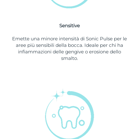
Slovacchia
Consegna stimata
8/12/26
Sensitive
Slovenia
Consegna stimata
8/12/26
Emette una minore intensità di Sonic Pulse per le
Sudafrica
Consegna stimata
8/20/26
aree più sensibili della bocca. Ideale per chi ha
infiammazioni delle gengive o erosione dello
Corea del Sud
Consegna stimata
8/14/26
smalto.
Spagna
Consegna stimata
8/12/26
Svezia
Consegna stimata
8/12/26
Svizzera
Consegna stimata
8/12/26
Taiwan
Consegna stimata
8/17/26
Thailandia
Consegna stimata
8/16/26