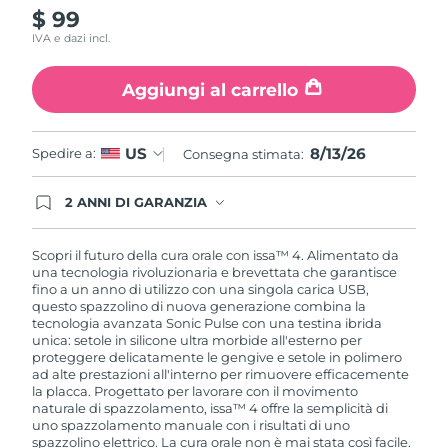
$ 99
IVA e dazi incl.
Aggiungi al carrello
8/13/26
US
Spedire a:
Consegna stimata:
2 ANNI DI GARANZIA
Gli ordini registrati oggi avranno una copertura
completa della garanzia FOREO. Questo significa
che, in caso di difetti nei primi 2 anni dalla data di
Scopri il futuro della cura orale con issa™ 4. Alimentato da
acquisto, FOREO sostituirà il tuo prodotto
una tecnologia rivoluzionaria e brevettata che garantisce
gratuitamente.
fino a un anno di utilizzo con una singola carica USB,
questo spazzolino di nuova generazione combina la
tecnologia avanzata Sonic Pulse con una testina ibrida
unica: setole in silicone ultra morbide all'esterno per
proteggere delicatamente le gengive e setole in polimero
ad alte prestazioni all'interno per rimuovere efficacemente
la placca. Progettato per lavorare con il movimento
naturale di spazzolamento, issa™ 4 offre la semplicità di
uno spazzolamento manuale con i risultati di uno
spazzolino elettrico. La cura orale non è mai stata così facile.