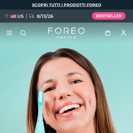
Salta
SCOPRI TUTTI I PRODOTTI FOREO
al
contenuto
principale
US
8/13/26
BESTSELLER
NUOVO
Accedi
Lingua
BREAKING NEWS
Profilo utente
English
Deutsch
Español
I miei dispositivi
FAQ™ Pure Beauty-Tech Elixir
Français
Italiano
Português
I miei ordini
Polski
Svenska
Русский
Türkçe
简体中文
繁體中文
I miei indirizzi
issa™ Teeth Whitening Set
I miei abbonamenti