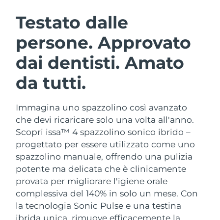
ROUTINE BEAUTY SVEDESI
Austria
Consegna stimata
8/12/26
Testato dalle
persone. Approvato
Bahrein
Consegna stimata
8/13/26
dai dentisti. Amato
Detersione viso
Lifting viso
Belgio
Consegna stimata
8/12/26
LUNA™ 4 pacchetto
BEAR™ 2 pacchetto
da tutti.
Bermuda
Consegna stimata
8/18/26
Anti-aging massage
Microcurrent toning
Immagina uno spazzolino così avanzato
Bosnia ed
Consegna stimata
8/15/26
Idratazione
Igiene orale
Erzegovina
che devi ricaricare solo una volta all'anno.
LUNA™ 4 Plus
BEAR™ 2 go
Scopri issa™ 4 spazzolino sonico ibrido –
UFO™ 3 pacchetto
issa™ 4
Massage, LED heating
Microcurrent toning on-the-go
Brunei
Consegna stimata
8/17/26
progettato per essere utilizzato come uno
TRATTAMENTI ANTI-AGE FAQ™
Deep facial hydration
Hybrid silicone sonic toothbrush
spazzolino manuale, offrendo una pulizia
Bulgaria
Consegna stimata
8/12/26
potente ma delicata che è clinicamente
NEW
LUNA™ 4 Men
BEAR™ 2 eyes & lips
UFO™ 3 LED
provata per migliorare l'igiene orale
issa™ 4 plus
Canada
For men, anti-aging massage
Microcurrent line smoothing device
Consegna stimata
8/16/26
complessiva del 140% in solo un mese. Con
Near-infrared and red light therapy
Smart hybrid silicone sonic toothbrush
device
Anti-age
Trattamenti LED
la tecnologia Sonic Pulse e una testina
Cile
Consegna stimata
8/16/26
ibrida unica, rimuove efficacemente la