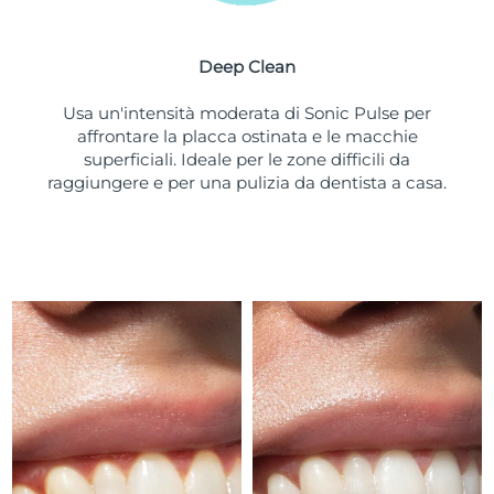
Turchia
Consegna stimata
8/13/26
Deep Clean
Emirati Arabi Uniti
Consegna stimata
8/13/26
Usa un'intensità moderata di Sonic Pulse per
Regno Unito
Consegna stimata
8/12/26
affrontare la placca ostinata e le macchie
superficiali. Ideale per le zone difficili da
Stati Uniti
Consegna stimata
8/13/26
raggiungere e per una pulizia da dentista a casa.
Uzbekistan
Consegna stimata
8/17/26
Vietnam
Consegna stimata
8/18/26