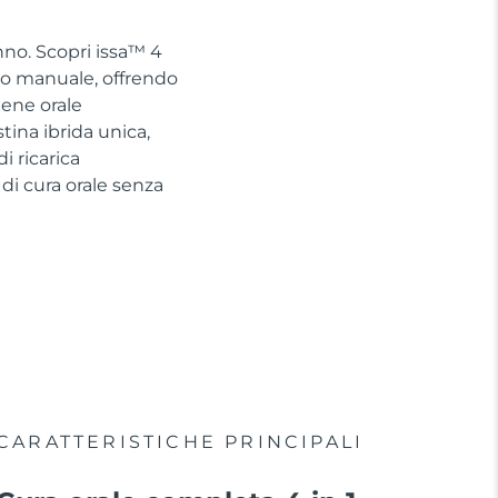
nno. Scopri issa™ 4
no manuale, offrendo
iene orale
tina ibrida unica,
 ricarica
di cura orale senza
CARATTERISTICHE PRINCIPALI