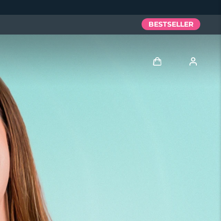
BESTSELLER
Accedi
Profilo utente
I miei dispositivi
I miei ordini
I miei indirizzi
I miei abbonamenti