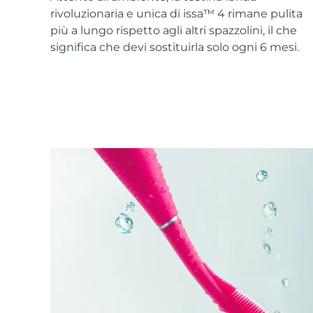
Skincare KIWI™
All acne treatment devices
All revitalizing eye massagers
Serum
rivoluzionaria e unica di issa™ 4 rimane pulita
issa™ Teeth Whitening Gel
Advanced pore care essentials
For healthy hair
più a lungo rispetto agli altri spazzolini, il che
18% PAP
significa che devi sostituirla solo ogni 6 mesi.
Cosmetici
Uomini
Vedi tutto
APP FOREO
CHI SIAMO