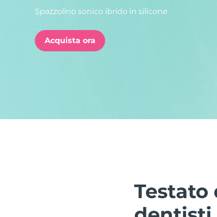
Spazzolino sonico ibrido in silicone
issa™ Teeth Whitening Set
Acquista ora
FAQ™ Dual LED Panel
POPOLARE
Offerte speciali
Bestseller
Testato 
dentisti