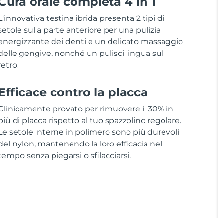
Cura orale completa 4 in 1
L'innovativa testina ibrida presenta 2 tipi di
setole sulla parte anteriore per una pulizia
energizzante dei denti e un delicato massaggio
delle gengive, nonché un pulisci lingua sul
retro.
Efficace contro la placca
Clinicamente provato per rimuovere il 30% in
più di placca rispetto al tuo spazzolino regolare.
Le setole interne in polimero sono più durevoli
del nylon, mantenendo la loro efficacia nel
tempo senza piegarsi o sfilacciarsi.