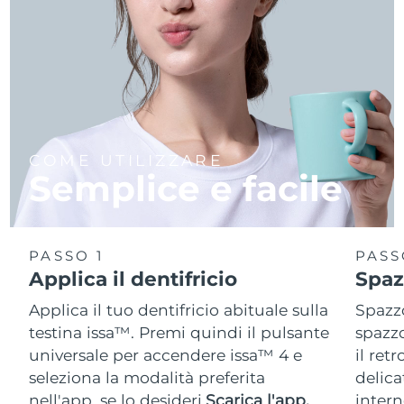
COME UTILIZZARE
Semplice e facile
PASSO 1
PASS
Applica il dentifricio
Spaz
Applica il tuo dentifricio abituale sulla
Spazzo
testina issa™. Premi quindi il pulsante
spazzo
universale per accendere issa™ 4 e
il ret
seleziona la modalità preferita
delica
nell'app, se lo desideri.
Scarica l'app.
intern