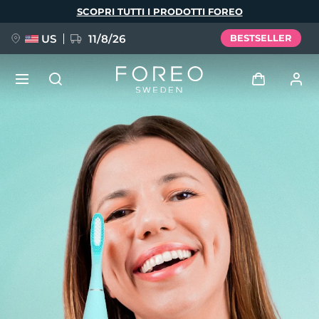
Salta
SCOPRI TUTTI I PRODOTTI FOREO
al
contenuto
principale
US
11/8/26
BESTSELLER
NUOVO
Accedi
Lingua
BREAKING NEWS
Profilo utente
English
Deutsch
Español
I miei dispositivi
FAQ™ Pure Beauty-Tech Elixir
Français
Italiano
Português
I miei ordini
Polski
Svenska
Русский
Türkçe
简体中文
繁體中文
I miei indirizzi
issa™ Teeth Whitening Set
I miei abbonamenti