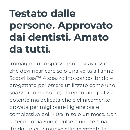
ROUTINE BEAUTY SVEDESI
Austria
Consegna stimata
8/10/26
Testato dalle
persone. Approvato
Bahrein
Consegna stimata
8/11/26
dai dentisti. Amato
Detersione viso
Lifting viso
Belgio
Consegna stimata
8/10/26
LUNA™ 4 pacchetto
BEAR™ 2 pacchetto
da tutti.
Bermuda
Consegna stimata
8/16/26
Anti-aging massage
Microcurrent toning
Immagina uno spazzolino così avanzato
Bosnia ed
Consegna stimata
8/13/26
Idratazione
Igiene orale
Erzegovina
che devi ricaricare solo una volta all'anno.
LUNA™ 4 Plus
BEAR™ 2 go
Scopri issa™ 4 spazzolino sonico ibrido –
UFO™ 3 pacchetto
issa™ 4
Massage, LED heating
Microcurrent toning on-the-go
Brunei
Consegna stimata
8/15/26
progettato per essere utilizzato come uno
TRATTAMENTI ANTI-AGE FAQ™
Deep facial hydration
Hybrid silicone sonic toothbrush
spazzolino manuale, offrendo una pulizia
Bulgaria
Consegna stimata
8/10/26
potente ma delicata che è clinicamente
NEW
LUNA™ 4 Men
BEAR™ 2 eyes & lips
UFO™ 3 LED
provata per migliorare l'igiene orale
issa™ 4 plus
Canada
For men, anti-aging massage
Microcurrent line smoothing device
Consegna stimata
8/14/26
complessiva del 140% in solo un mese. Con
Near-infrared and red light therapy
Smart hybrid silicone sonic toothbrush
device
Anti-age
Trattamenti LED
la tecnologia Sonic Pulse e una testina
Cile
Consegna stimata
8/14/26
ibrida unica, rimuove efficacemente la