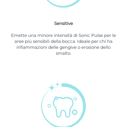
Slovacchia
Consegna stimata
8/10/26
Sensitive
Slovenia
Consegna stimata
8/10/26
Emette una minore intensità di Sonic Pulse per le
Sudafrica
Consegna stimata
8/18/26
aree più sensibili della bocca. Ideale per chi ha
infiammazioni delle gengive o erosione dello
Corea del Sud
Consegna stimata
8/12/26
smalto.
Spagna
Consegna stimata
8/10/26
Svezia
Consegna stimata
8/10/26
Svizzera
Consegna stimata
8/10/26
Taiwan
Consegna stimata
8/15/26
Thailandia
Consegna stimata
8/14/26