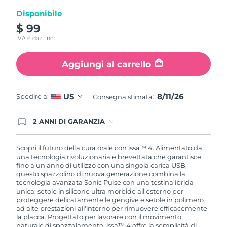
Disponibile
$ 99
IVA e dazi incl.
Aggiungi al carrello
8/11/26
US
Spedire a:
Consegna stimata:
2 ANNI DI GARANZIA
Gli ordini registrati oggi avranno una copertura
completa della garanzia FOREO. Questo significa
che, in caso di difetti nei primi 2 anni dalla data di
Scopri il futuro della cura orale con issa™ 4. Alimentato da
acquisto, FOREO sostituirà il tuo prodotto
una tecnologia rivoluzionaria e brevettata che garantisce
gratuitamente.
fino a un anno di utilizzo con una singola carica USB,
questo spazzolino di nuova generazione combina la
tecnologia avanzata Sonic Pulse con una testina ibrida
unica: setole in silicone ultra morbide all'esterno per
proteggere delicatamente le gengive e setole in polimero
ad alte prestazioni all'interno per rimuovere efficacemente
la placca. Progettato per lavorare con il movimento
naturale di spazzolamento, issa™ 4 offre la semplicità di