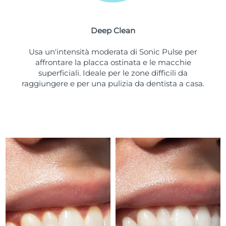
Turchia
Consegna stimata
8/11/26
Deep Clean
Emirati Arabi Uniti
Consegna stimata
8/11/26
Usa un'intensità moderata di Sonic Pulse per
Regno Unito
Consegna stimata
8/10/26
affrontare la placca ostinata e le macchie
superficiali. Ideale per le zone difficili da
Stati Uniti
Consegna stimata
8/11/26
raggiungere e per una pulizia da dentista a casa.
Uzbekistan
Consegna stimata
8/15/26
Vietnam
Consegna stimata
8/16/26