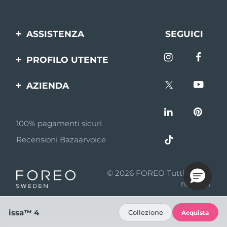
ASSISTENZA
SEGUICI
Contattaci
PROFILO UTENTE
Ordini e spedizioni
Registrazione del
AZIENDA
prodotto
Garanzia e resi
FOREO
Aiuto
FAQ
100% pagamenti sicuri
Affiliazione
Informazioni sulla
Recensioni Bazaarvoice
batteria
Notizie di affiliazione
MYSA
© 2026 FOREO Tutti i diritti
Rivenditori
riservati
Termini di Utilizzo
issa™ 4
Collezione
Acquista
Privacy policy