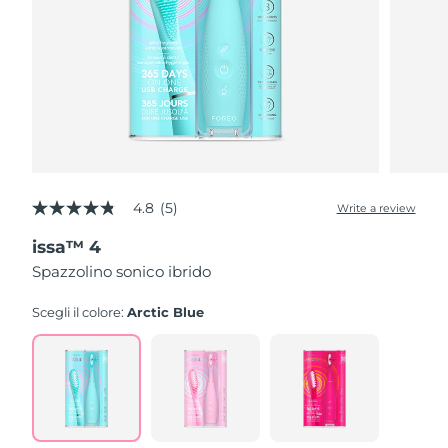
4.8
(5)
Write a review
4.8
out
issa™ 4
of
5
Spazzolino sonico ibrido
stars,
average
rating
Scegli il colore:
Arctic Blue
value.
Read
5
Reviews.
Same
page
link.