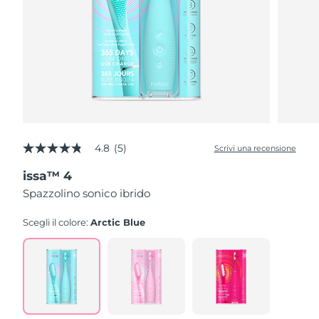
4.8
(5)
Scrivi una recensione
4.8
stelle
issa™ 4
su
5
Spazzolino sonico ibrido
,
valore
di
Scegli il colore:
Arctic Blue
valutazione
medio.
Read
5
Reviews.
Stesso
link
alla