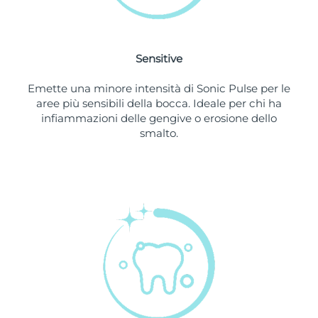
Slovacchia
Consegna stimata
8/10/26
Sensitive
Slovenia
Consegna stimata
8/10/26
Emette una minore intensità di Sonic Pulse per le
Sudafrica
Consegna stimata
8/18/26
aree più sensibili della bocca. Ideale per chi ha
infiammazioni delle gengive o erosione dello
Corea del Sud
Consegna stimata
8/12/26
smalto.
Spagna
Consegna stimata
8/10/26
Svezia
Consegna stimata
8/10/26
Svizzera
Consegna stimata
8/10/26
Taiwan
Consegna stimata
8/15/26
Thailandia
Consegna stimata
8/14/26