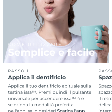
COME UTILIZZARE
Semplice e facile
PASSO 1
PASS
Applica il dentifricio
Spaz
Applica il tuo dentifricio abituale sulla
Spazzo
testina issa™. Premi quindi il pulsante
spazzo
universale per accendere issa™ 4 e
il ret
seleziona la modalità preferita
delica
nell'app, se lo desideri.
Scarica l'app.
intern