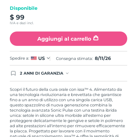
pagina.
Disponibile
$ 99
IVA e dazi incl.
Aggiungi al carrello
8/11/26
US
Spedire a:
Consegna stimata:
2 ANNI DI GARANZIA
Gli ordini registrati oggi avranno una copertura
completa della garanzia FOREO. Questo significa
che, in caso di difetti nei primi 2 anni dalla data di
Scopri il futuro della cura orale con issa™ 4. Alimentato da
acquisto, FOREO sostituirà il tuo prodotto
una tecnologia rivoluzionaria e brevettata che garantisce
gratuitamente.
fino a un anno di utilizzo con una singola carica USB,
questo spazzolino di nuova generazione combina la
tecnologia avanzata Sonic Pulse con una testina ibrida
unica: setole in silicone ultra morbide all'esterno per
proteggere delicatamente le gengive e setole in polimero
ad alte prestazioni all'interno per rimuovere efficacemente
la placca. Progettato per lavorare con il movimento
naturale di spazzolamento, issa™ 4 offre la semplicità di