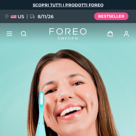
Salta
SCOPRI TUTTI I PRODOTTI FOREO
al
contenuto
principale
US
8/11/26
BESTSELLER
NUOVO
Accedi
Lingua
BREAKING NEWS
Profilo utente
English
Deutsch
Español
I miei dispositivi
FAQ™ Pure Beauty-Tech Elixir
Français
Italiano
Português
I miei ordini
Polski
Svenska
Русский
Türkçe
简体中文
繁體中文
I miei indirizzi
issa™ Teeth Whitening Set
I miei abbonamenti