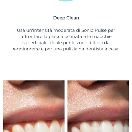
Turchia
Consegna stimata
8/11/26
Deep Clean
Emirati Arabi Uniti
Consegna stimata
8/11/26
Usa un'intensità moderata di Sonic Pulse per
Regno Unito
Consegna stimata
8/10/26
affrontare la placca ostinata e le macchie
superficiali. Ideale per le zone difficili da
Stati Uniti
Consegna stimata
8/11/26
raggiungere e per una pulizia da dentista a casa.
Uzbekistan
Consegna stimata
8/15/26
Vietnam
Consegna stimata
8/16/26