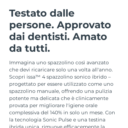
ROUTINE BEAUTY SVEDESI
Austria
Consegna stimata
8/10/26
Testato dalle
persone. Approvato
Bahrein
Consegna stimata
8/11/26
dai dentisti. Amato
Detersione viso
Lifting viso
Belgio
Consegna stimata
8/10/26
LUNA™ 4 pacchetto
BEAR™ 2 pacchetto
da tutti.
Bermuda
Consegna stimata
8/16/26
Anti-aging massage
Microcurrent toning
Immagina uno spazzolino così avanzato
Bosnia ed
Consegna stimata
8/13/26
Idratazione
Igiene orale
Erzegovina
che devi ricaricare solo una volta all'anno.
LUNA™ 4 Plus
BEAR™ 2 go
Scopri issa™ 4 spazzolino sonico ibrido –
UFO™ 3 pacchetto
issa™ 4
Massage, LED heating
Microcurrent toning on-the-go
Brunei
Consegna stimata
8/15/26
progettato per essere utilizzato come uno
TRATTAMENTI ANTI-AGE FAQ™
Deep facial hydration
Hybrid silicone sonic toothbrush
spazzolino manuale, offrendo una pulizia
Bulgaria
Consegna stimata
8/10/26
potente ma delicata che è clinicamente
NEW
LUNA™ 4 Men
BEAR™ 2 eyes & lips
UFO™ 3 LED
provata per migliorare l'igiene orale
issa™ 4 plus
Canada
For men, anti-aging massage
Microcurrent line smoothing device
Consegna stimata
8/14/26
complessiva del 140% in solo un mese. Con
Near-infrared and red light therapy
Smart hybrid silicone sonic toothbrush
device
Anti-age
Trattamenti LED
la tecnologia Sonic Pulse e una testina
Cile
Consegna stimata
8/14/26
ibrida unica, rimuove efficacemente la