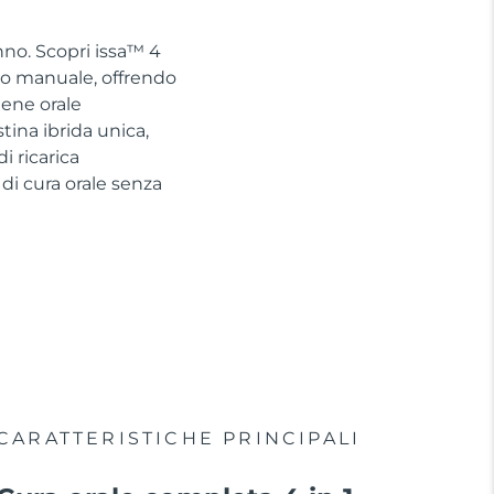
nno. Scopri issa™ 4
no manuale, offrendo
iene orale
tina ibrida unica,
 ricarica
di cura orale senza
CARATTERISTICHE PRINCIPALI