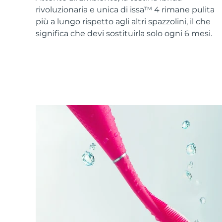
Skincare KIWI™
All acne treatment devices
All revitalizing eye massagers
Serum
rivoluzionaria e unica di issa™ 4 rimane pulita
issa™ Teeth Whitening Gel
Advanced pore care essentials
For healthy hair
più a lungo rispetto agli altri spazzolini, il che
18% PAP
significa che devi sostituirla solo ogni 6 mesi.
Cosmetici
Uomini
Vedi tutto
APP FOREO
CHI SIAMO