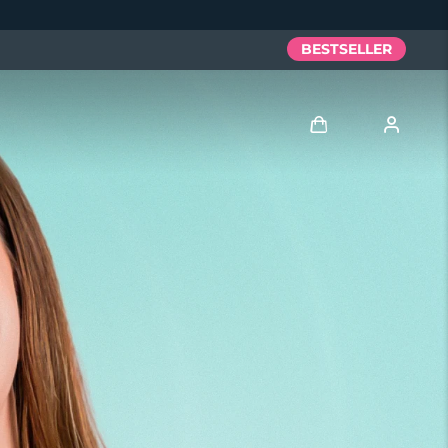
BESTSELLER
Accedi
Profilo utente
I miei dispositivi
I miei ordini
I miei indirizzi
I miei abbonamenti